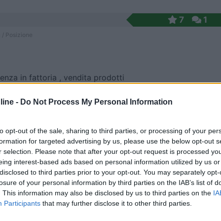
7
1
 / Posizione
enza in fattoria , vendita prodotti
 Coutainville - 247.2km
ine -
Do Not Process My Personal Information
rouge
8,5
2
to opt-out of the sale, sharing to third parties, or processing of your per
formation for targeted advertising by us, please use the below opt-out s
 / Posizione
r selection. Please note that after your opt-out request is processed y
eing interest-based ads based on personal information utilized by us or
disclosed to third parties prior to your opt-out. You may separately opt-
losure of your personal information by third parties on the IAB’s list of
trezzata presso agriturismo immerso tra boschi e c...
. This information may also be disclosed by us to third parties on the
IA
le Barrois - 256.6km
Participants
that may further disclose it to other third parties.
45