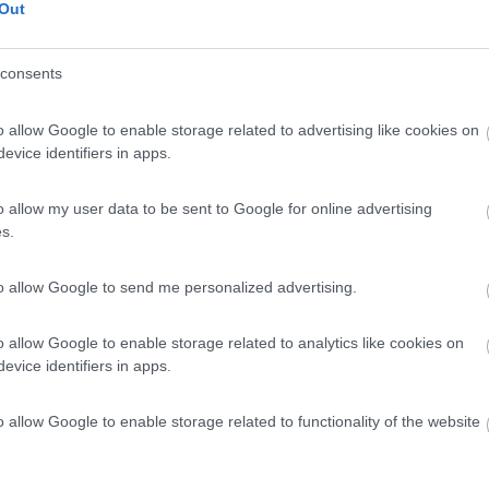
7
1
Out
 / Posizione
consents
o allow Google to enable storage related to advertising like cookies on
rada statale 27 per il Gran Paradiso. L'azienda a...
evice identifiers in apps.
 (AO) - 598.4km
Buthier-Morï¿½, 5
o allow my user data to be sent to Google for online advertising
s.
7
1
 / Posizione
to allow Google to send me personalized advertising.
o allow Google to enable storage related to analytics like cookies on
evice identifiers in apps.
 prevalentemente zootecnica dove vengono allevati ...
gne (AO) - 609.3km
o allow Google to enable storage related to functionality of the website
Chez-Les-Volget 4
 Bianca
7,5
8