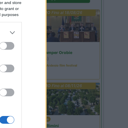
er and store
to grant or
PROMO
Fino al 18/08/26
ed purposes
Lombardia
Area Sosta Camper Orobie
Ardesio
(BG)
Sacrae Scenae - Ardesio film festival
PROMO
Fino al 08/11/26
Emilia Romagna
Camper Park Rimini