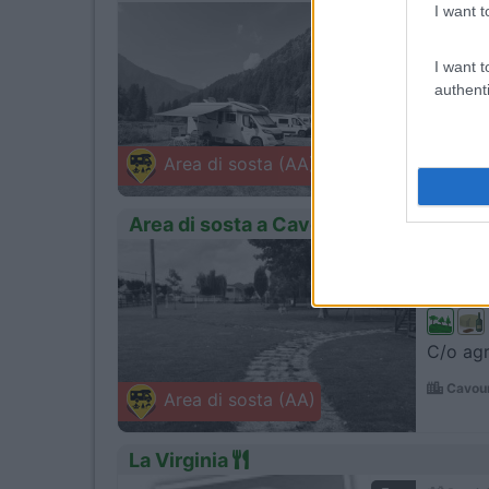
I want t
1
Servizi
I want t
authenti
Nel ver
Valpra
Area di sosta (AA)
SP48 Fraz
Area di sosta a Cavour
1
Servizi
C/o agr
Cavour
Area di sosta (AA)
La Virginia