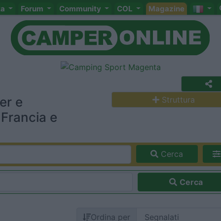
ta
Forum
Community
COL
Magazine
er e
Struttura
 Francia e
Cerca
Cerca
Ordina per