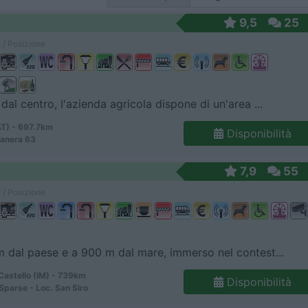
9,5
25
 / Posizione
dal centro, l'azienda agricola dispone di un'area ...
AT) - 697.7km
Disponibilità
manera 63
7,9
55
 / Posizione
 dal paese e a 900 m dal mare, immerso nel contest...
Castello (IM) - 739km
Disponibilità
Sparse - Loc. San Siro