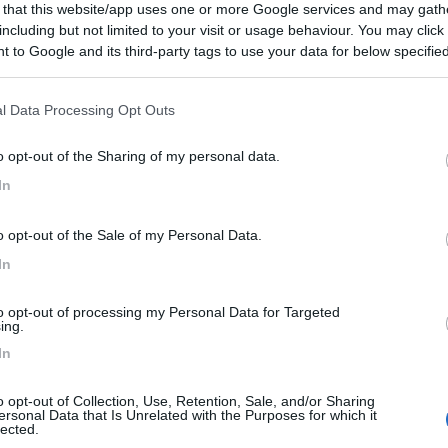
 that this website/app uses one or more Google services and may gath
7
1
including but not limited to your visit or usage behaviour. You may click 
 to Google and its third-party tags to use your data for below specifi
 / Posizione
ogle consent section.
l Data Processing Opt Outs
n fattoria Ottimo sidro di mele Un po' cara ma l...
o opt-out of the Sharing of my personal data.
s - 329.1km
In
es Roseaux Château d'Iclon
o opt-out of the Sale of my Personal Data.
8,6
9
In
 / Posizione
to opt-out of processing my Personal Data for Targeted
ing.
In
te della Valle del Parco del Po, nei pressi della...
ole (RA) - 336.1km
o opt-out of Collection, Use, Retention, Sale, and/or Sharing
do Poggi, 8
ersonal Data that Is Unrelated with the Purposes for which it
lected.