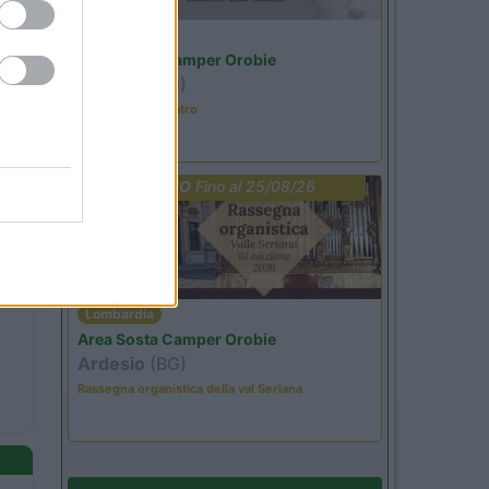
Lombardia
Area Sosta Camper Orobie
Ardesio
(BG)
Incontri con il teatro
PROMO
Fino al 25/08/26
Lombardia
Area Sosta Camper Orobie
Ardesio
(BG)
Rassegna organistica della val Seriana