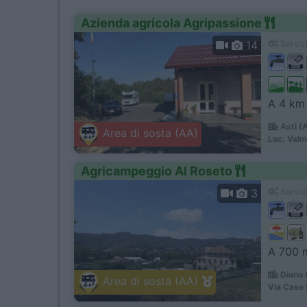
Azienda agricola Agripassione
14
Servizi
A 4 km 
Asti (
Area di sosta (AA)
Loc. Val
Agricampeggio Al Roseto
3
Servizi
A 700 m
Diano 
Area di sosta (AA)
Via Case 