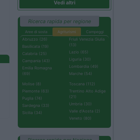
Vedi altri
Ricerca rapida per regione
Aree di sosta
Agriturismi
Campeggi
Abruzzo (26)
Friuli Venezia Giulia
(13)
Basilicata (19)
Lazio (65)
Calabria (25)
Liguria (30)
Campania (43)
Lombardia (49)
Emilia Romagna
(69)
Marche (54)
Molise (8)
Toscana (112)
Piemonte (63)
Trentino Alto Adige
(21)
Puglia (74)
Umbria (30)
Sardegna (33)
Valle d'Aosta (2)
Sicilia (34)
Veneto (80)