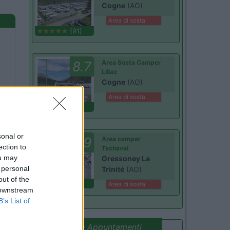
Cogne
(AO)
Area di sosta
(91)
8.7
Area Sosta Camper
Lillaz
Cogne
(AO)
Area di sosta
(44)
Card
sonal or
9
Area camper
Benefit
ection to
Tschaval
ou may
Gressoney La
 personal
Trinité
(AO)
out of the
(54)
Area di sosta
 downstream
B’s List of
Promo e Appuntamenti