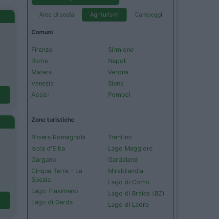
Aree di sosta
Agriturismi
Campeggi
Comuni
Firenze
Sirmione
Roma
Napoli
Matera
Verona
Venezia
Siena
Assisi
Pompei
Zone turistiche
Riviera Romagnola
Trentino
Isola d'Elba
Lago Maggiore
Gargano
Gardaland
Cinque Terre - La
Mirabilandia
Spezia
Lago di Como
Lago Trasimeno
Lago di Braies (BZ)
Lago di Garda
Lago di Ledro