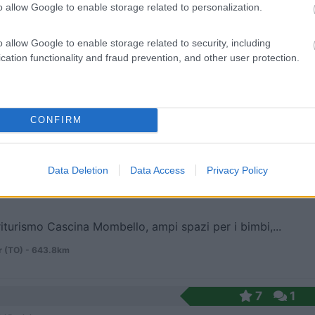
o allow Google to enable storage related to personalization.
 / Posizione
o allow Google to enable storage related to security, including
cation functionality and fraud prevention, and other user protection.
de del Parco Naturale del Gran Paradiso, agricampe...
to Soana (TO) - 628.3km
ione Pianprato
CONFIRM
9,5
2
 / Posizione
Data Deletion
Data Access
Privacy Policy
iturismo Cascina Mombello, ampi spazi per i bimbi,...
 (TO) - 643.8km
7
1