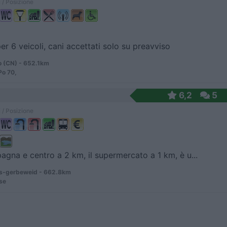
 / Posizione
er 6 veicoli, cani accettati solo su preavviso
o (CN) - 652.1km
Po 70,
6,2
5
 / Posizione
agna e centro a 2 km, il supermercato a 1 km, è u...
-gerbeweid - 662.8km
se