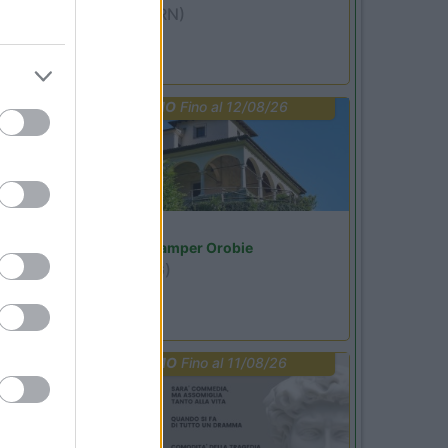
Miramare
(RN)
Benefit Card
PROMO
Fino al 12/08/26
Lombardia
Area Sosta Camper Orobie
Ardesio
(BG)
Riscopri Ardesio
PROMO
Fino al 11/08/26