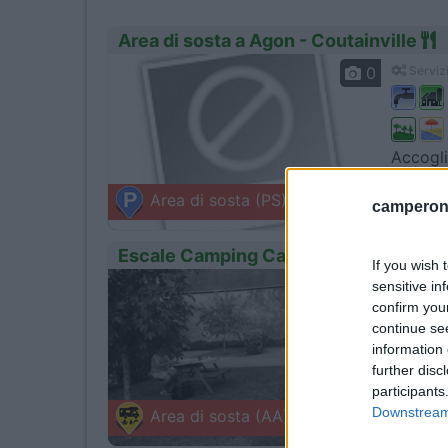
Area di sosta a Agon - Coutainville
0
Servizi
Accogli
Agon -
Area di sosta (PS)
camperonl
77 le Cas
Escale Camping Cars Le Prairie
If you wish 
sensitive in
1
Servizi
confirm you
continue se
information 
further disc
Area at
participants
Neuvy 
Downstream 
Area di sosta (AA)
Strada D