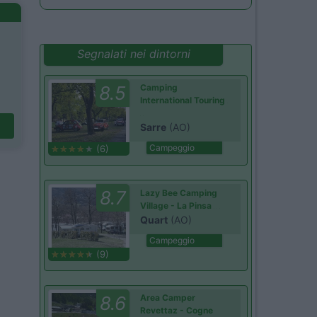
Segnalati nei dintorni
8.5
Camping
International Touring
Sarre
(AO)
Campeggio
(6)
8.7
Lazy Bee Camping
Village - La Pinsa
Quart
(AO)
Campeggio
(9)
8.6
Area Camper
Revettaz - Cogne