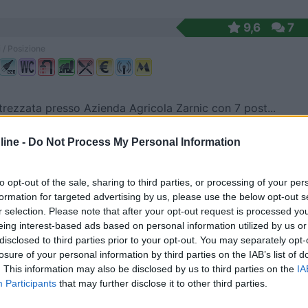
9,6
7
 / Posizione
trezzata presso Azienda Agricola Zarnic con 7 post...
uzzo di Rivignano Teor (UD) - 24.9km
ine -
Do Not Process My Personal Information
rarca, 10
9
2
to opt-out of the sale, sharing to third parties, or processing of your per
formation for targeted advertising by us, please use the below opt-out s
 / Posizione
r selection. Please note that after your opt-out request is processed y
eing interest-based ads based on personal information utilized by us or
disclosed to third parties prior to your opt-out. You may separately opt-
losure of your personal information by third parties on the IAB’s list of
 nel Parco naturale del Reghena, l'agricampeggio d...
. This information may also be disclosed by us to third parties on the
IA
ruaro (VE) - 27.1km
Participants
that may further disclose it to other third parties.
e, 15 - Frazione di Summaga