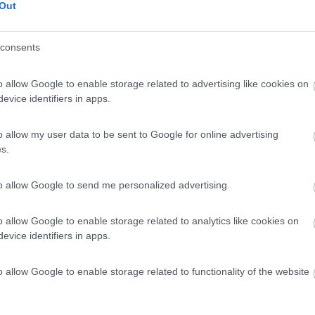
7
1
Out
 / Posizione
consents
o allow Google to enable storage related to advertising like cookies on
 nel verde, ortaggi e allevamento di capre, suini,...
evice identifiers in apps.
a (VE) - 36.6km
di Gatto, 51
o allow my user data to be sent to Google for online advertising
s.
7,2
4
 / Posizione
to allow Google to send me personalized advertising.
o allow Google to enable storage related to analytics like cookies on
evice identifiers in apps.
a IperCoop, punto sosta con carico acqua, eventual...
ca d'Isonzo (GO) - 37.6km
o allow Google to enable storage related to functionality of the website
 11
9
3