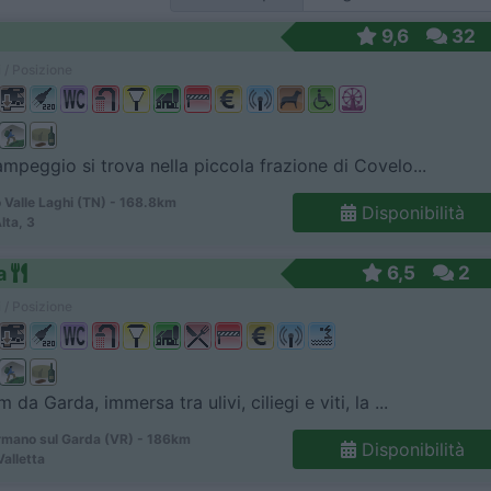
9,6
32
 / Posizione
ampeggio si trova nella piccola frazione di Covelo...
 Valle Laghi (TN) - 168.8km
Disponibilità
Alta, 3
a
6,5
2
 / Posizione
 da Garda, immersa tra ulivi, ciliegi e viti, la ...
mano sul Garda (VR) - 186km
Disponibilità
Valletta