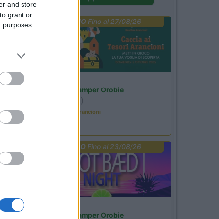
er and store
to grant or
PROMO
Fino al 27/08/26
ed purposes
Lombardia
Area Sosta Camper Orobie
Ardesio
(BG)
Caccia ai tesori arancioni
PROMO
Fino al 23/08/26
Lombardia
Area Sosta Camper Orobie