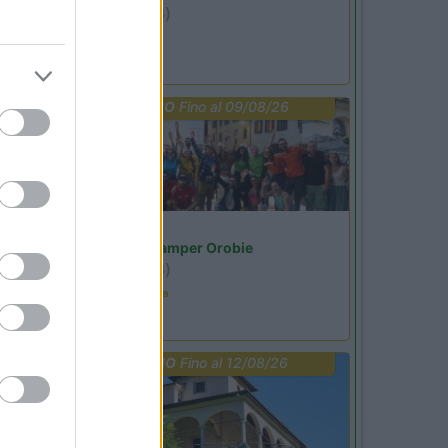
Ardesio
(BG)
Not baed night
PROMO
Fino al 09/08/26
Lombardia
Area Sosta Camper Orobie
Ardesio
(BG)
Ardesio in scatola
PROMO
Fino al 12/08/26