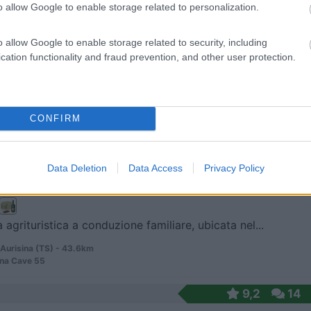
o allow Google to enable storage related to personalization.
 / Posizione
o allow Google to enable storage related to security, including
cation functionality and fraud prevention, and other user protection.
peggio con 10 piazzole sosta camper su fondo erbos...
 (VE) - 38.2km
rta, 28
CONFIRM
8
1
 / Posizione
Data Deletion
Data Access
Privacy Policy
 agrituristica a conduzione familiare, ubicata nel...
Aurisina (TS) - 43.6km
ina Cave 55
9,2
14