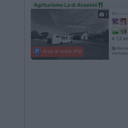
Agriturismo La di Anselmi
1
Servizi
A 1,2 k
Muzzan
Area di sosta (PS)
Via Palaz