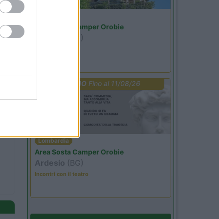
Lombardia
Area Sosta Camper Orobie
Ardesio
(BG)
Riscopri Ardesio
PROMO
Fino al 11/08/26
Lombardia
Area Sosta Camper Orobie
Ardesio
(BG)
Incontri con il teatro