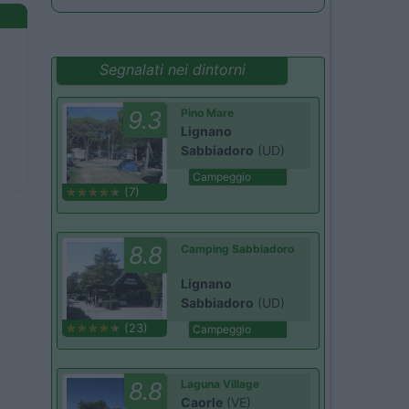
Segnalati nei dintorni
9.3
Pino Mare
Lignano
Sabbiadoro
(UD)
Campeggio
(7)
8.8
Camping Sabbiadoro
Lignano
Sabbiadoro
(UD)
(23)
Campeggio
8.8
Laguna Village
Caorle
(VE)