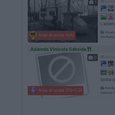
1
Servizi
L'azien
Vivaro
Area di sosta (AA)
Via Roma
Azienda Vinicola Saksida
0
Servizi
Sosta p
Dornbe
Area di sosta (PS+CS)
Zalosce 1