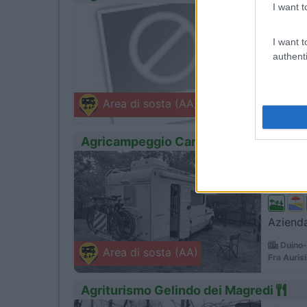
I want t
0
Servizi
I want t
authenti
Agricam
Ceggia
Area di sosta (AA)
Via Calto
Agricampeggio Carso
1
Servizi
Azienda
Duino-
Area di sosta (AA)
Fra Auris
Agriturismo Gelindo dei Magredi