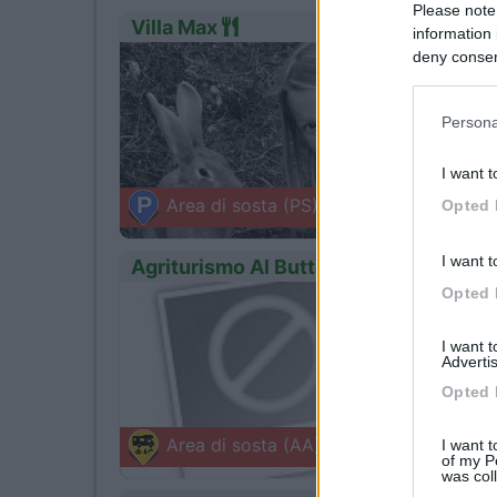
Please note
Villa Max
information 
deny consent
1
Servizi
in below Go
Persona
Villa Ma
I want t
Morteg
Area di sosta (PS)
Opted 
Via Castio
I want t
Agriturismo Al Buttasella
Opted 
0
Servizi
I want 
Advertis
Opted 
Nell'az
Morteg
Area di sosta (AA)
I want t
Via Chias
of my P
was col