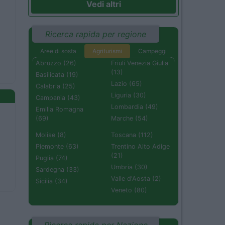
Vedi altri
Ricerca rapida per regione
Aree di sosta
Agriturismi
Campeggi
Abruzzo (26)
Friuli Venezia Giulia
(13)
Basilicata (19)
Lazio (65)
Calabria (25)
Liguria (30)
Campania (43)
Lombardia (49)
Emilia Romagna
(69)
Marche (54)
Molise (8)
Toscana (112)
Piemonte (63)
Trentino Alto Adige
(21)
Puglia (74)
Umbria (30)
Sardegna (33)
Valle d'Aosta (2)
Sicilia (34)
Veneto (80)