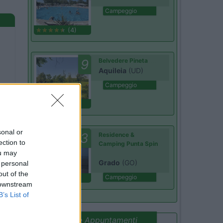
Campeggio
(4)
9
Belvedere Pineta
Aquileia
(UD)
Campeggio
(2)
sonal or
7.3
Residence &
ection to
Camping Punta Spin
ou may
Grado
(GO)
 personal
out of the
Campeggio
(3)
 downstream
B’s List of
Promo e Appuntamenti