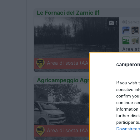
Le Fornaci del Zarnic
1
Servizi
Area at
Flambr
Area di sosta (AA)
camperonl
Via F. Pet
Agricampeggio Agrioasi
If you wish 
sensitive in
1
Servizi
confirm you
continue se
information 
further disc
Situato
participants
Portog
Downstream 
Area di sosta (AA)
Via Riser