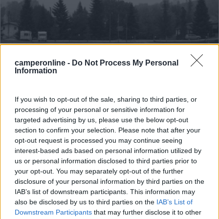
camperonline -
Do Not Process My Personal
Information
Area di sosta (PS+CS)
If you wish to opt-out of the sale, sharing to third parties, or
processing of your personal or sensitive information for
Agriturismo La Ramiera
targeted advertising by us, please use the below opt-out
section to confirm your selection. Please note that after your
8,6
5
opt-out request is processed you may continue seeing
Servizi / Posizione
interest-based ads based on personal information utilized by
us or personal information disclosed to third parties prior to
your opt-out. You may separately opt-out of the further
disclosure of your personal information by third parties on the
A circa 1 km dal paese, area sosta presso Agriturismo
IAB’s list of downstream participants. This information may
also be disclosed by us to third parties on the
IAB’s List of
con...
Downstream Participants
that may further disclose it to other
Piavola (FC) - 35km