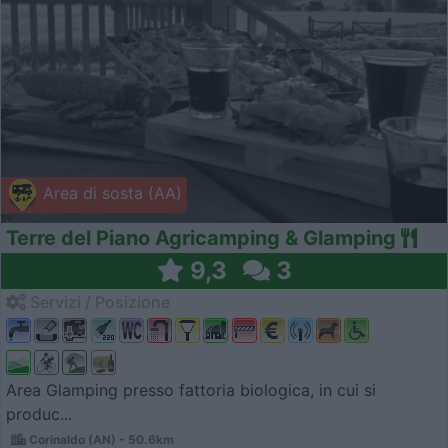
Area di sosta (AA)
Terre del Piano Agricamping & Glamping
9,3
3
Servizi / Posizione
Area Glamping presso fattoria biologica, in cui si
produc...
Corinaldo (AN) - 50.6km