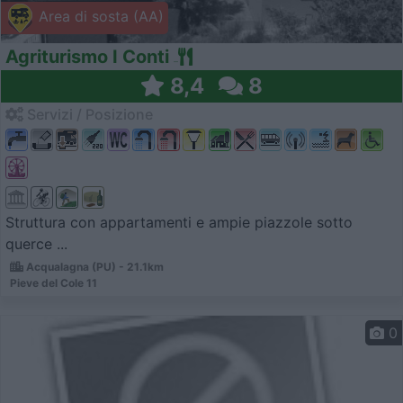
Area di sosta (AA)
Agriturismo I Conti
8,4
8
Servizi / Posizione
Struttura con appartamenti e ampie piazzole sotto
querce ...
Acqualagna (PU) - 21.1km
Pieve del Cole 11
0