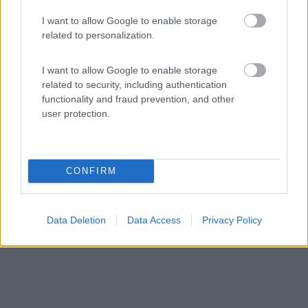
10
2
I want to allow Google to enable storage
related to personalization.
Servizi / Posizione
I want to allow Google to enable storage
related to security, including authentication
functionality and fraud prevention, and other
A 900 m dal borgo medievale, agriturismo con servizio
user protection.
bed...
Pietralunga (PG) - 40.4km
SP 204
CONFIRM
Data Deletion
Data Access
Privacy Policy