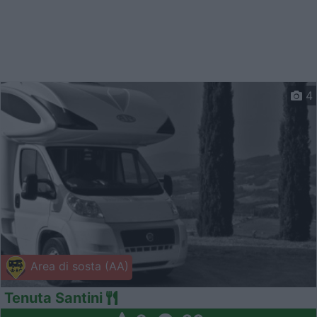
4
Area di sosta (AA)
Tenuta Santini