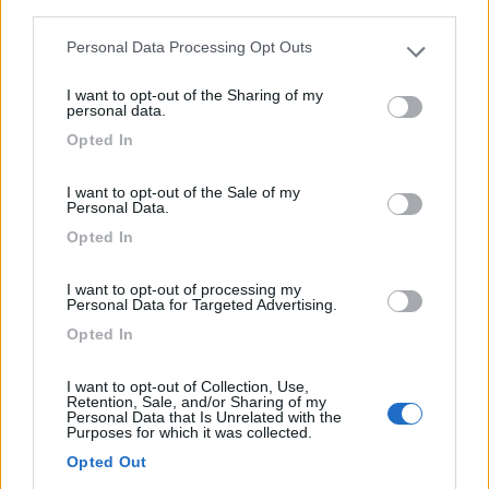
third parties.
Via Ramiera 3
Personal Data Processing Opt Outs
Please note that this website/app uses one or more Google
1
services and may gather and store information including but
I want to opt-out of the Sharing of my
not limited to your visit or usage behaviour. You may click to
personal data.
grant or deny consent to Google and its third-party tags to
Opted In
use your data for below specified purposes in below Google
consent section.
I want to opt-out of the Sale of my
Personal Data.
Opted In
I want to opt-out of processing my
Personal Data for Targeted Advertising.
Opted In
Area di sosta (PS+CS)
Agricampeggio La Stadera
I want to opt-out of Collection, Use,
Retention, Sale, and/or Sharing of my
9
2
Personal Data that Is Unrelated with the
Purposes for which it was collected.
Servizi / Posizione
Opted Out