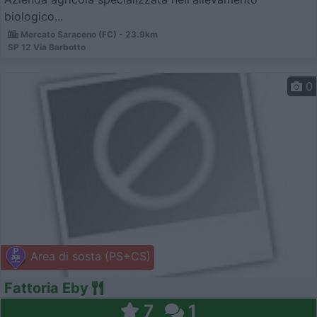
biologico...
Mercato Saraceno (FC) - 23.9km
SP 12 Via Barbotto
0
Area di sosta (PS+CS)
Fattoria Eby
7
1