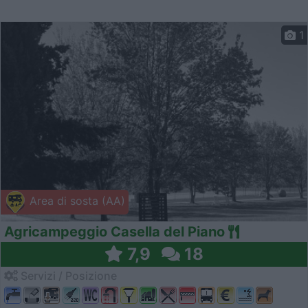
1
Area di sosta (AA)
Agricampeggio Casella del Piano
7,9
18
Servizi / Posizione