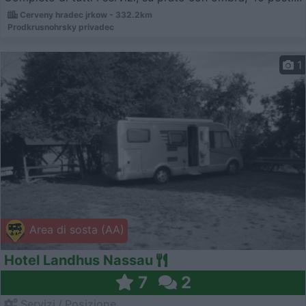
Cerveny hradec jrkow - 332.2km
Prodkrusnohrsky privadec
1
Area di sosta (AA)
Hotel Landhus Nassau
7
2
Servizi / Posizione