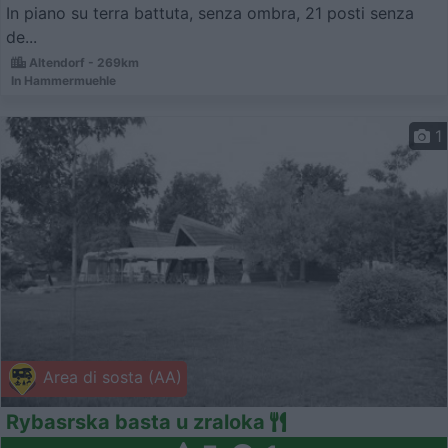
In piano su terra battuta, senza ombra, 21 posti senza
de...
Altendorf - 269km
In Hammermuehle
1
Area di sosta (AA)
Rybasrska basta u zraloka