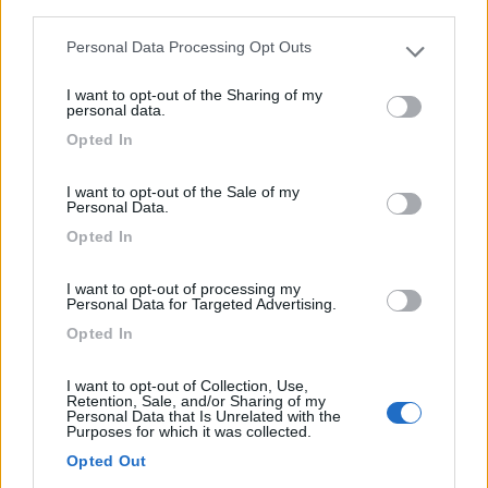
third parties.
Personal Data Processing Opt Outs
Please note that this website/app uses one or more Google
Camping affacciato su un piccolo laghetto, in piano su
services and may gather and store information including but
er...
I want to opt-out of the Sharing of my
not limited to your visit or usage behaviour. You may click to
personal data.
Affing-Muhlhausen - 306.1km
grant or deny consent to Google and its third-party tags to
Opted In
Augsburger strasse 36
use your data for below specified purposes in below Google
consent section.
I want to opt-out of the Sale of my
1
Personal Data.
Opted In
I want to opt-out of processing my
Personal Data for Targeted Advertising.
Opted In
I want to opt-out of Collection, Use,
Retention, Sale, and/or Sharing of my
Personal Data that Is Unrelated with the
Purposes for which it was collected.
Opted Out
Area di sosta (AA)