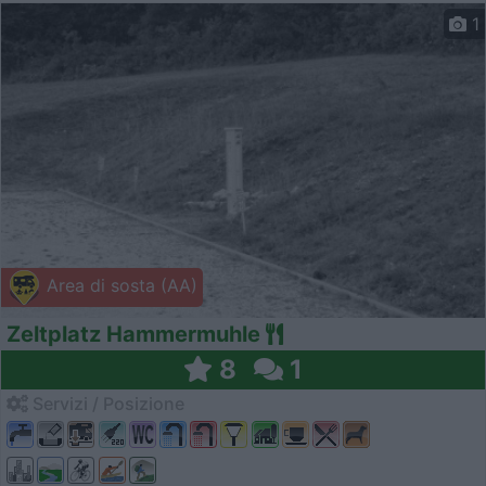
1
Area di sosta (AA)
Zeltplatz Hammermuhle
8
1
Servizi / Posizione