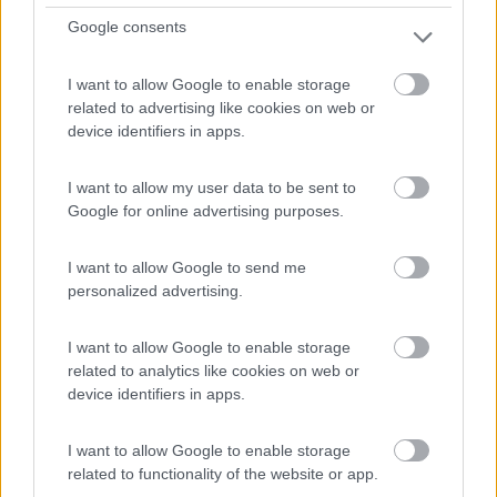
Brauhaus Ummendorf
Google consents
8
1
I want to allow Google to enable storage
Servizi / Posizione
related to advertising like cookies on web or
device identifiers in apps.
I want to allow my user data to be sent to
6 posti senza delimitazioni, in piano, in parte con
Google for online advertising purposes.
ombra...
Ummendorf - 314.2km
I want to allow Google to send me
Bachstrasse, 10
personalized advertising.
1
I want to allow Google to enable storage
related to analytics like cookies on web or
device identifiers in apps.
I want to allow Google to enable storage
related to functionality of the website or app.