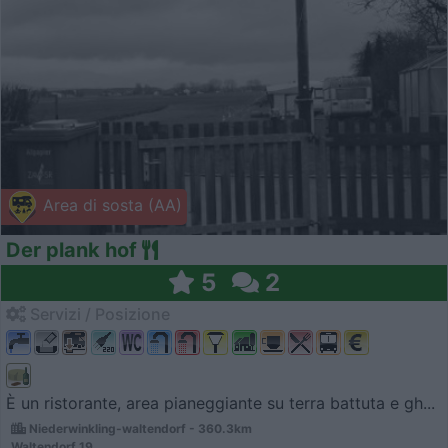
Area di sosta (AA)
Der plank hof
5
2
Servizi / Posizione
È un ristorante, area pianeggiante su terra battuta e gh...
Niederwinkling-waltendorf - 360.3km
Waltendorf 19