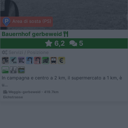
Area di sosta (PS)
Bauernhof gerbeweid
6,2
5
Servizi / Posizione
In campagna e centro a 2 km, il supermercato a 1 km, è
u...
Weggis-gerbeweid - 419.7km
Eichstrasse