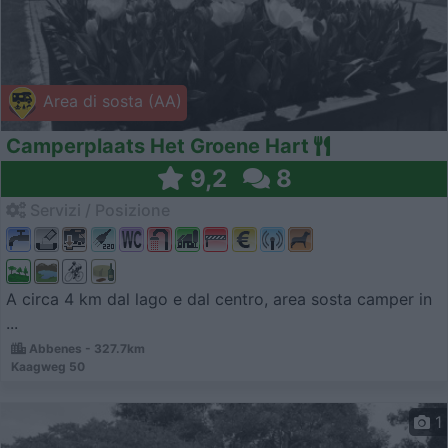
Area di sosta (AA)
Camperplaats Het Groene Hart
9,2
8
Servizi / Posizione
A circa 4 km dal lago e dal centro, area sosta camper in
...
Abbenes - 327.7km
Kaagweg 50
1