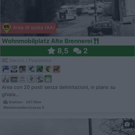
Area di sosta (AA)
Wohnmobilplatz Alte Brennerei
8,5
2
Servizi / Posizione
Area con 20 posti senza delimitazioni, in piano su
ghiaia...
Stetten - 347.9km
Riedetsweilerstrasse 5
1