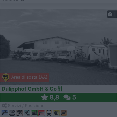
1
Area di sosta (AA)
Dulipphof GmbH & Co
8,8
5
Servizi / Posizione