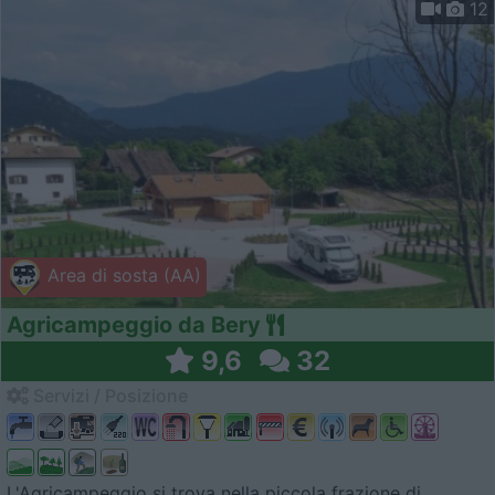
12
Area di sosta (AA)
Agricampeggio da Bery
9,6
32
Servizi / Posizione
L'Agricampeggio si trova nella piccola frazione di