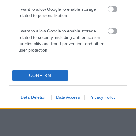
I want to allow Google to enable storage
related to personalization.
Area di sosta (CS)
I want to allow Google to enable storage
related to security, including authentication
Allinger erlebnismuhle
functionality and fraud prevention, and other
9
1
user protection.
Servizi / Posizione
CONFIRM
Il centro città è a 3 km, in piano senza ombra, su asfa...
Bad schussenried-reichenbach - 314.9km
Data Deletion
Data Access
Privacy Policy
Talstrasse 25