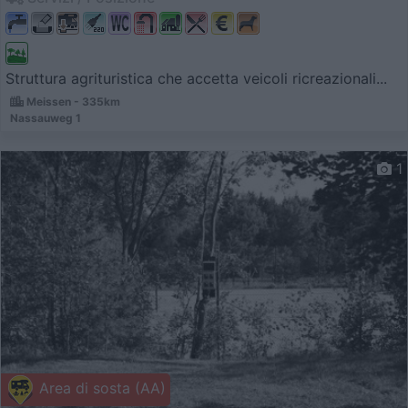
Struttura agrituristica che accetta veicoli ricreazionali...
Meissen - 335km
Nassauweg 1
1
Area di sosta (AA)