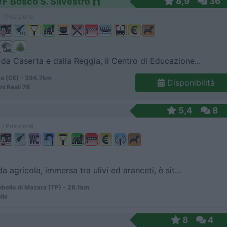
F Bosco S. Silvestro
8,9
36
 / Posizione
da Caserta e dalla Reggia, il Centro di Educazione...
a (CE) - 394.7km
Disponibilità
ni Reali 78
5,4
8
 / Posizione
a agricola, immersa tra ulivi ed aranceti, è sit...
ello di Mazara (TP) - 28.1km
lle
8
4