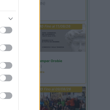
Miramare
(RN)
Benefit Card
PROMO
Fino al 11/08/26
Lombardia
Area Sosta Camper Orobie
Ardesio
(BG)
Incontri con il teatro
PROMO
Fino al 09/08/26