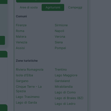
Aree di sosta
Agriturismi
Campeggi
Comuni
Firenze
Sirmione
Roma
Napoli
Matera
Verona
Venezia
Siena
Assisi
Pompei
Zone turistiche
Riviera Romagnola
Trentino
Isola d'Elba
Lago Maggiore
Gargano
Gardaland
Cinque Terre - La
Mirabilandia
Spezia
Lago di Como
Lago Trasimeno
Lago di Braies (BZ)
Lago di Garda
Lago di Ledro