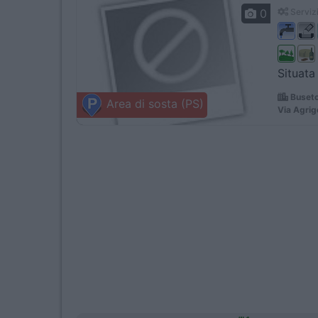
0
Servizi
Situata 
Buseto 
Area di sosta (PS)
Via Agrig