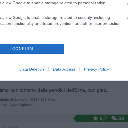
o allow Google to enable storage related to personalization.
o allow Google to enable storage related to security, including
cation functionality and fraud prevention, and other user protection.
iante con una decina di piazzole da 50mq, dispone ...
rnera Caropepe (EN) - 125.5km
rada Paparanza
CONFIRM
8,7
7
 / Posizione
Data Deletion
Data Access
Privacy Policy
ismo non lontano dalle pendici dell'Etna, con piaz...
chele di Ganzaria (CT) - 131.9km
 60 - C.da Gigliotto
8,7
38
 / Posizione