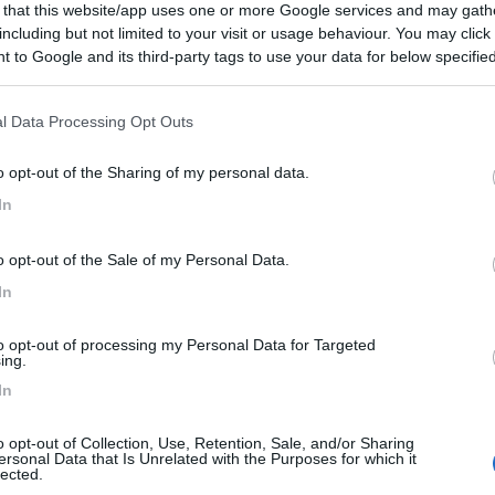
 that this website/app uses one or more Google services and may gath
 / Posizione
including but not limited to your visit or usage behaviour. You may click 
 to Google and its third-party tags to use your data for below specifi
ogle consent section.
azienda agricola dedita alla produzione di ortaggi...
l Data Processing Opt Outs
 (PA) - 52.9km
o opt-out of the Sharing of my personal data.
lcone, 56/A
In
6,8
6
o opt-out of the Sale of my Personal Data.
 / Posizione
In
to opt-out of processing my Personal Data for Targeted
ita la sosta camper nel parcheggio sterrato antist...
ing.
In
eta (AG) - 67.8km
Fondacazzo
o opt-out of Collection, Use, Retention, Sale, and/or Sharing
ersonal Data that Is Unrelated with the Purposes for which it
Bio
0
lected.