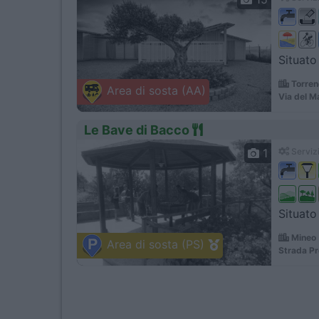
Situato
Torren
Area di sosta (AA)
Via del Ma
Le Bave di Bacco
1
Servizi
Situato 
Mineo 
Area di sosta (PS)
Strada Pr