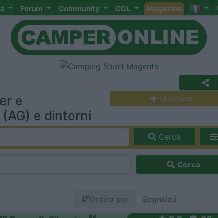
ta
Forum
Community
COL
Magazine
er e
Struttura
(AG) e dintorni
Cerca
Cerca
Ordina per