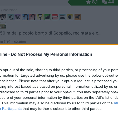
8,1
44
 / Posizione
250 m dal piccolo borgo di Scopello, recintata e c...
lo (TP) - 42.9km
ia Finanzierï¿½ Vincenzo Mazzarella
ine -
Do Not Process My Personal Information
4
4
 / Posizione
to opt-out of the sale, sharing to third parties, or processing of your per
formation for targeted advertising by us, please use the below opt-out s
r selection. Please note that after your opt-out request is processed y
eing interest-based ads based on personal information utilized by us or
area a parco pianeggiante e silenziosa. Ombra, car...
disclosed to third parties prior to your opt-out. You may separately opt-
losure of your personal information by third parties on the IAB’s list of
a (TP) - 51km
. This information may also be disclosed by us to third parties on the
IA
 di Mezzo, 71
Participants
that may further disclose it to other third parties.
6,8
4