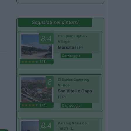
Segnalati nei dintorni
8.4
Camping Lilybeo
Village
Marsala
(TP)
Campeggio
(21)
8
El Bahira Camping
Village
San Vito Lo Capo
(TP)
(13)
Campeggio
8.4
Parking Scala dei
Turchi (L.