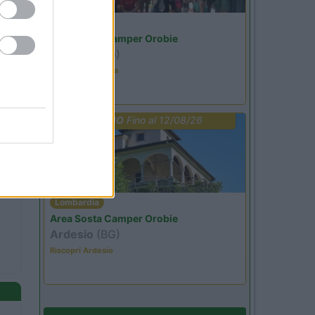
Lombardia
Area Sosta Camper Orobie
Ardesio
(BG)
Ardesio in scatola
PROMO
Fino al 12/08/26
Lombardia
Area Sosta Camper Orobie
Ardesio
(BG)
Riscopri Ardesio