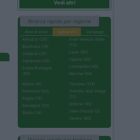
Vedi altri
Ricerca rapida per regione
Aree di sosta
Agriturismi
Campeggi
Abruzzo (26)
Friuli Venezia Giulia
(13)
Basilicata (19)
Lazio (65)
Calabria (25)
Liguria (30)
Campania (43)
Lombardia (49)
Emilia Romagna
(69)
Marche (54)
Molise (8)
Toscana (112)
Piemonte (63)
Trentino Alto Adige
(21)
Puglia (74)
Umbria (30)
Sardegna (33)
Valle d'Aosta (2)
Sicilia (34)
Veneto (80)