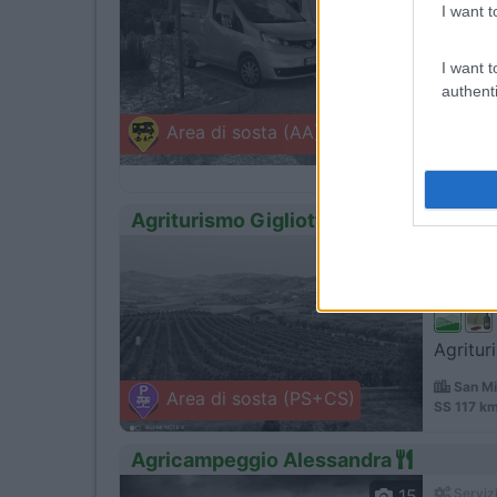
I want t
I want t
authenti
Pianegg
Area di sosta (AA)
Valgua
SP4 Cont
Agriturismo Gigliotto
1
Servizi
Agritur
San Mi
Area di sosta (PS+CS)
SS 117 km
Agricampeggio Alessandra
15
Servizi