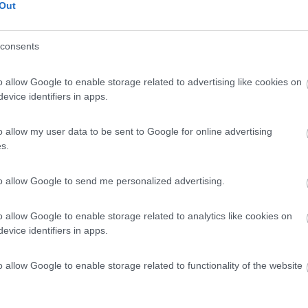
 / Posizione
Out
consents
tra le colline dell'entroterra ennese, struttura ...
o allow Google to enable storage related to advertising like cookies on
EN) - 114.5km
evice identifiers in apps.
Gerace - casella postale 193
8,5
2
o allow my user data to be sent to Google for online advertising
s.
 / Posizione
to allow Google to send me personalized advertising.
ttura dispone di chalet e area camper con accesso ...
o allow Google to enable storage related to analytics like cookies on
evice identifiers in apps.
EN) - 114.5km
cinale Gerace, 166
o allow Google to enable storage related to functionality of the website
9,6
17
 / Posizione