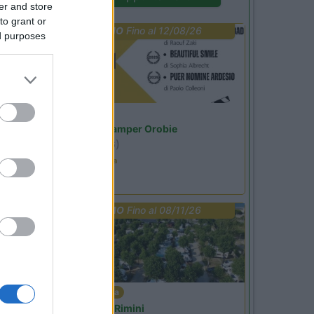
er and store
to grant or
PROMO
Fino al 12/08/26
ed purposes
Lombardia
Area Sosta Camper Orobie
Ardesio
(BG)
Estate in cineteca
PROMO
Fino al 08/11/26
Emilia Romagna
Camper Park Rimini