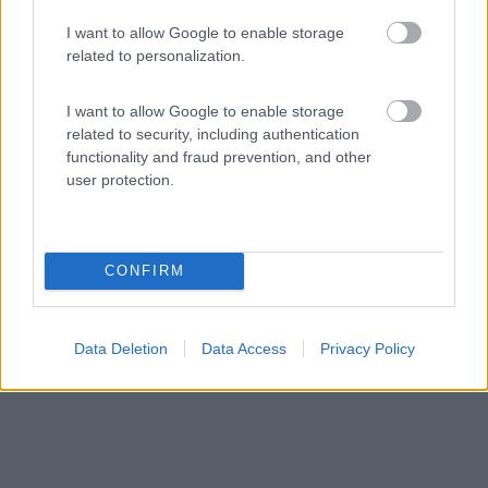
Area di sosta (AA)
I want to allow Google to enable storage
related to personalization.
Agriturismo Amarant
7,2
12
I want to allow Google to enable storage
related to security, including authentication
Servizi / Posizione
functionality and fraud prevention, and other
user protection.
Aperta tutto l'anno, 10 posti.
Bergamasco (AL) - 54.9km
CONFIRM
SP 243 Oviglio-Incesa
Data Deletion
Data Access
Privacy Policy