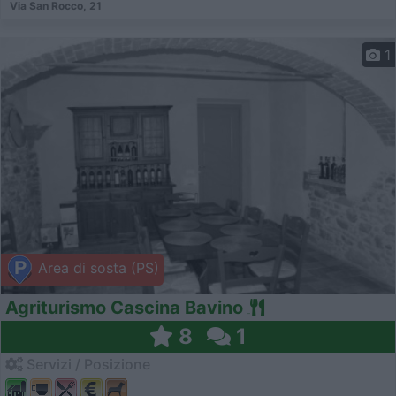
Via San Rocco, 21
1
Area di sosta (PS)
Agriturismo Cascina Bavino
8
1
Servizi / Posizione