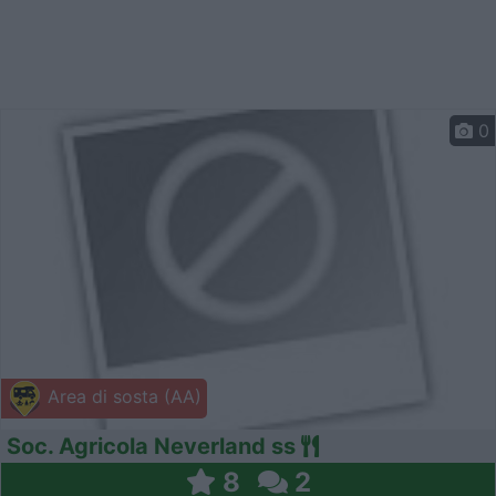
0
Area di sosta (AA)
Soc. Agricola Neverland ss
8
2