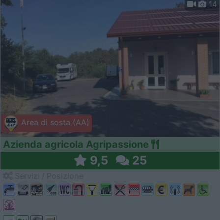
14
Area di sosta (AA)
Azienda agricola Agripassione
9,5
25
Servizi / Posizione