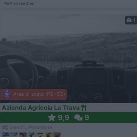
Via Pian Lea 2bis
1
Area di sosta (PS+CS)
Azienda Agricola La Trava
9,9
9
Servizi / Posizione