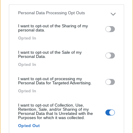
third parties.
Presso la struttura, circondata da frutteti e con vista p...
Tovo San Giacomo (SV) - 50km
Personal Data Processing Opt Outs
Please note that this website/app uses one or more Google
Via San Pantaleo 33
services and may gather and store information including but
I want to opt-out of the Sharing of my
not limited to your visit or usage behaviour. You may click to
personal data.
1
grant or deny consent to Google and its third-party tags to
Opted In
use your data for below specified purposes in below Google
consent section.
I want to opt-out of the Sale of my
Personal Data.
Opted In
I want to opt-out of processing my
Personal Data for Targeted Advertising.
Opted In
Area di sosta (PS)
I want to opt-out of Collection, Use,
Retention, Sale, and/or Sharing of my
Personal Data that Is Unrelated with the
Agriturismo La Sorgente
Purposes for which it was collected.
7,7
3
Opted Out