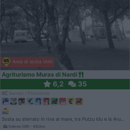
Area di sosta (AA)
Agriturismo Muras di Nardi
6,2
35
Servizi / Posizione
Sosta su sterrato in riva al mare, tra Putzu Idu e Is Aru...
Cabras (OR) - 682km