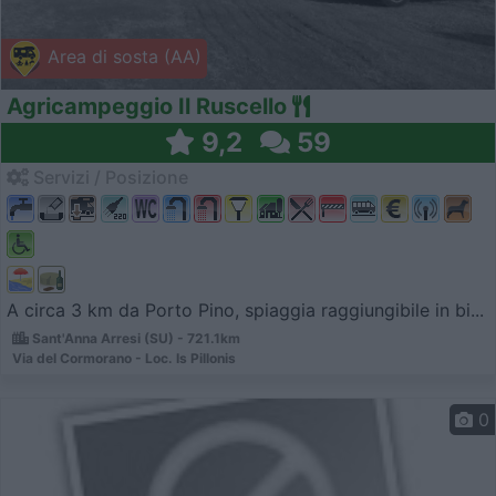
Area di sosta (AA)
Agricampeggio Il Ruscello
9,2
59
Servizi / Posizione
A circa 3 km da Porto Pino, spiaggia raggiungibile in bi...
Sant'Anna Arresi (SU) - 721.1km
Via del Cormorano - Loc. Is Pillonis
0