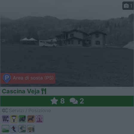
1
Area di sosta (PS)
Cascina Veja
8
2
Servizi / Posizione