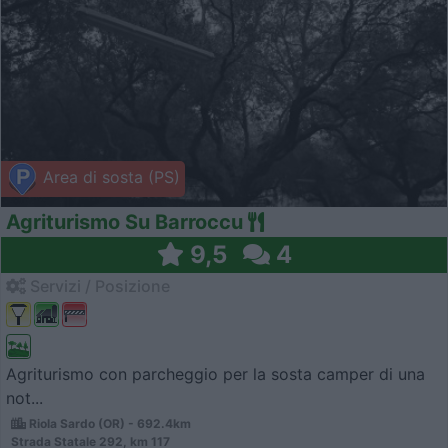
Area di sosta (PS)
Agriturismo Su Barroccu
9,5
4
Servizi / Posizione
Agriturismo con parcheggio per la sosta camper di una
not...
Riola Sardo (OR) - 692.4km
Strada Statale 292, km 117