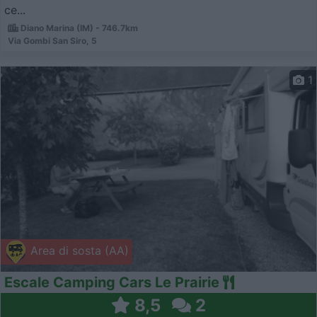
ce...
Diano Marina (IM) - 746.7km
Via Gombi San Siro, 5
1
Area di sosta (AA)
Escale Camping Cars Le Prairie
8,5
2