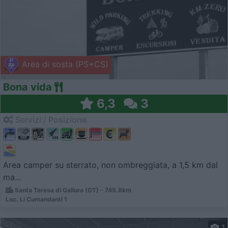
Area di sosta (PS+CS)
Bona vida
6,3
3
Servizi / Posizione
Area camper su sterrato, non ombreggiata, a 1,5 km dal
ma...
Santa Teresa di Gallura (OT) - 745.8km
Loc. Li Cumandanti 1
1