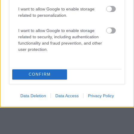
I want to allow Google to enable storage
Area di sosta (AA)
related to personalization.
Agriturismo Crabileddu
I want to allow Google to enable storage
2
1
related to security, including authentication
functionality and fraud prevention, and other
Servizi / Posizione
user protection.
Punto sosta presso agriturismo per 10 mezzi, preavviso
CONFIRM
di...
Valledoria (SS) - 711.9km
Via Nuoro, 3
Data Deletion
Data Access
Privacy Policy