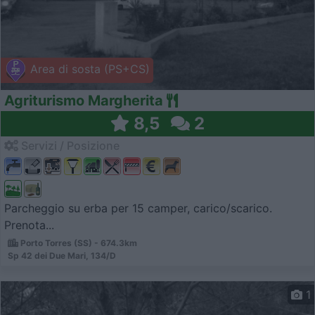
Area di sosta (PS+CS)
Agriturismo Margherita
8,5
2
Servizi / Posizione
Parcheggio su erba per 15 camper, carico/scarico.
Prenota...
Porto Torres (SS) - 674.3km
Sp 42 dei Due Mari, 134/D
1