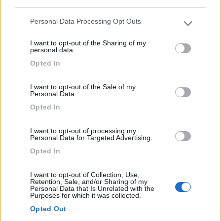
third parties.
Ubicato a solo un chilomentro dal mare, offre possibilit...
Personal Data Processing Opt Outs
Please note that this website/app uses one or more Google
Arbus (SU) - 692.6km
services and may gather and store information including but
Loc. S. Antonio di Santandi
I want to opt-out of the Sharing of my
not limited to your visit or usage behaviour. You may click to
personal data.
grant or deny consent to Google and its third-party tags to
Opted In
use your data for below specified purposes in below Google
0
consent section.
I want to opt-out of the Sale of my
Personal Data.
Opted In
I want to opt-out of processing my
Personal Data for Targeted Advertising.
Opted In
I want to opt-out of Collection, Use,
Retention, Sale, and/or Sharing of my
Area di sosta (PS+CS)
Personal Data that Is Unrelated with the
Purposes for which it was collected.
Agriturismo A Bunda
Opted Out