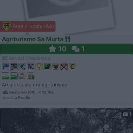
Area di sosta (AA)
Agriturismo Sa Murta
10
1
Servizi / Posizione
Area di sosta c/o agriturismo
Sennariolo (OR) - 692.1km
Località Peddio
1