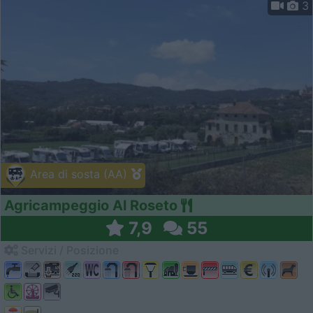
3
Area di sosta (AA)
Agricampeggio Al Roseto
7,9
55
Servizi / Posizione