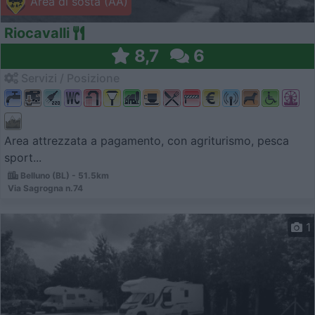
Area di sosta (AA)
Riocavalli
8,7
6
Servizi / Posizione
Area attrezzata a pagamento, con agriturismo, pesca
sport...
Belluno (BL) - 51.5km
Via Sagrogna n.74
1