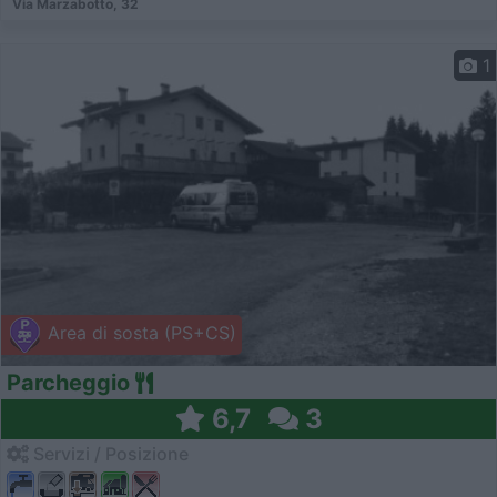
Via Marzabotto, 32
1
Area di sosta (PS+CS)
Parcheggio
6,7
3
Servizi / Posizione