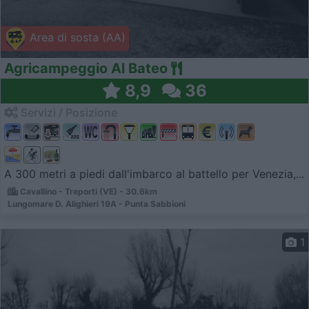
Area di sosta (AA)
Agricampeggio Al Bateo
8,9
36
Servizi / Posizione
A 300 metri a piedi dall'imbarco al battello per Venezia,...
Cavallino - Treporti (VE) - 30.6km
Lungomare D. Alighieri 19A - Punta Sabbioni
1