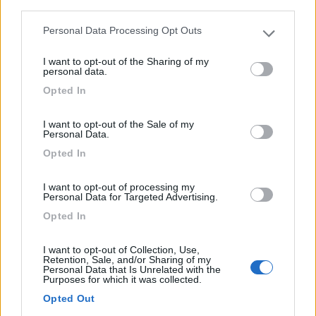
Bel punto sosta nel parcheggio dell'agriturismo, in
third parties.
mezzo...
Personal Data Processing Opt Outs
Please note that this website/app uses one or more Google
Rolle di Cison di Valmarino (TV) - 34.1km
services and may gather and store information including but
Caneve de ronch
I want to opt-out of the Sharing of my
not limited to your visit or usage behaviour. You may click to
personal data.
grant or deny consent to Google and its third-party tags to
1
Opted In
use your data for below specified purposes in below Google
consent section.
I want to opt-out of the Sale of my
Personal Data.
Opted In
I want to opt-out of processing my
Personal Data for Targeted Advertising.
Opted In
I want to opt-out of Collection, Use,
Retention, Sale, and/or Sharing of my
Area di sosta (AA)
Personal Data that Is Unrelated with the
Purposes for which it was collected.
Aladincamp Agricampeggio
Opted Out
9,7
11