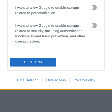
I want to allow Google to enable storage
Area di sosta (AA)
related to personalization.
Agriturismo B&B Il Girasole
I want to allow Google to enable storage
9,4
5
related to security, including authentication
Servizi / Posizione
functionality and fraud prevention, and other
user protection.
Nel cuore della riviera del Brenta, area attrezzata press...
CONFIRM
Oriago di Mira (VE) - 36km
Via Marostica
Data Deletion
Data Access
Privacy Policy