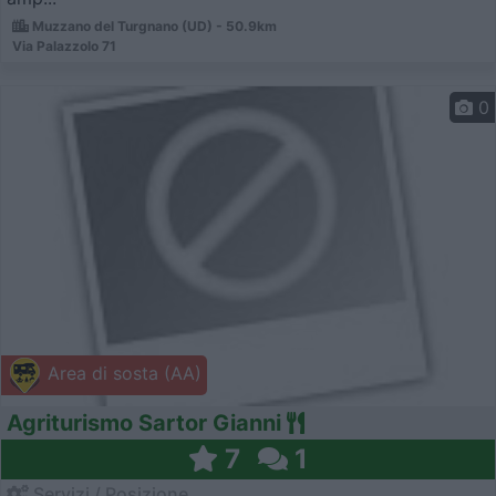
Muzzano del Turgnano (UD) - 50.9km
Via Palazzolo 71
0
Area di sosta (AA)
Agriturismo Sartor Gianni
7
1
Servizi / Posizione