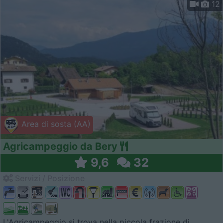
12
Area di sosta (AA)
Agricampeggio da Bery
9,6
32
Servizi / Posizione
L'Agricampeggio si trova nella piccola frazione di