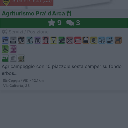
Area di sosta (AA)
Agriturismo Pra' d'Arca
9
3
Servizi / Posizione
Agricampeggio con 10 piazzole sosta camper su fondo
erbos...
Ceggia (VE) - 12.1km
Via Caltorta, 28