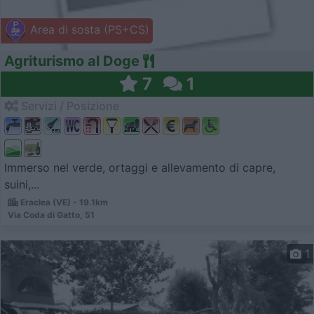
Area di sosta (PS+CS)
Agriturismo al Doge
7
1
Servizi / Posizione
Immerso nel verde, ortaggi e allevamento di capre,
suini,...
Eraclea (VE) - 19.1km
Via Coda di Gatto, 51
1