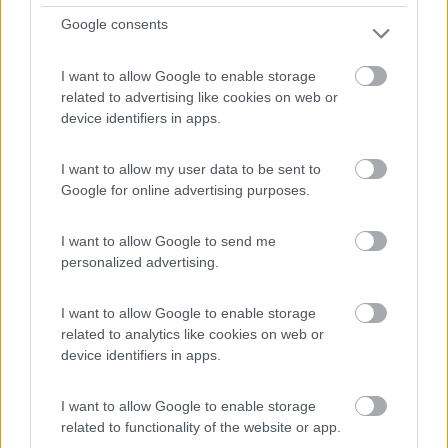
Google consents
Servizi / Posizione
I want to allow Google to enable storage
related to advertising like cookies on web or
A circa 2,5 km dal centro, agricampeggio recintato con
device identifiers in apps.
15...
I want to allow my user data to be sent to
Oriago di Mira (VE) - 35.7km
Via Ca' Rubaldi 19/F
Google for online advertising purposes.
0
I want to allow Google to send me
personalized advertising.
I want to allow Google to enable storage
related to analytics like cookies on web or
device identifiers in apps.
I want to allow Google to enable storage
related to functionality of the website or app.