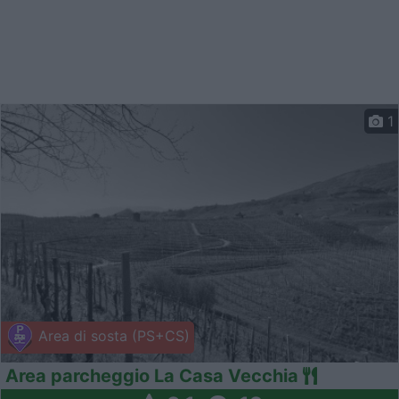
1
Area di sosta (PS+CS)
Area parcheggio La Casa Vecchia