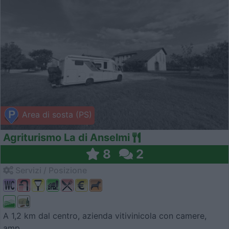
Area di sosta (PS)
Agriturismo La di Anselmi
8
2
Servizi / Posizione
A 1,2 km dal centro, azienda vitivinicola con camere,
amp...