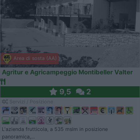
Area di sosta (AA)
Agritur e Agricampeggio Montibeller Valter
9,5
2
Servizi / Posizione
L'azienda frutticola, a 535 mslm in posizione
panoramica,...