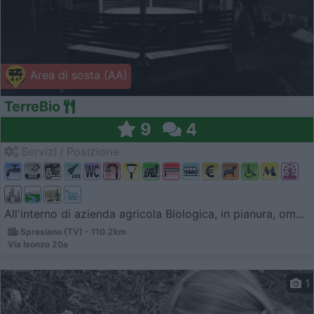
Area di sosta (AA)
TerreBio
9
4
Servizi / Posizione
All'interno di azienda agricola Biologica, in pianura, om...
Spresiano (TV) - 110.2km
Via Isonzo 20a
1