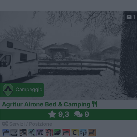
1
Campeggio
Agritur Airone Bed & Camping
9,3
9
Servizi / Posizione