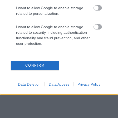
6
1
I want to allow Google to enable storage
related to personalization.
Servizi / Posizione
I want to allow Google to enable storage
related to security, including authentication
functionality and fraud prevention, and other
L'agriturismo, a 2 km dal centro storico di Sacile, dispo...
user protection.
Sacile (PN) - 85.9km
Via Ronche 92
CONFIRM
Data Deletion
Data Access
Privacy Policy