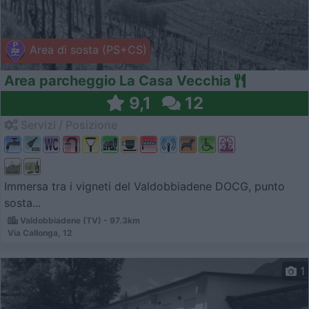
Area di sosta (PS+CS)
Area parcheggio La Casa Vecchia
9,1
12
Servizi / Posizione
Immersa tra i vigneti del Valdobbiadene DOCG, punto
sosta...
Valdobbiadene (TV) - 97.3km
Via Callonga, 12
1