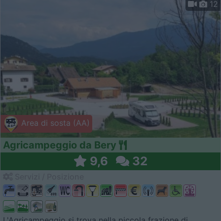
12
Area di sosta (AA)
Agricampeggio da Bery
9,6
32
Servizi / Posizione
L'Agricampeggio si trova nella piccola frazione di