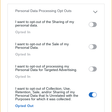
third parties.
Km 26,400 SS 48 delle Dolomiti
Personal Data Processing Opt Outs
Please note that this website/app uses one or more Google
0
services and may gather and store information including but
I want to opt-out of the Sharing of my
not limited to your visit or usage behaviour. You may click to
personal data.
grant or deny consent to Google and its third-party tags to
Opted In
use your data for below specified purposes in below Google
consent section.
I want to opt-out of the Sale of my
Personal Data.
Opted In
I want to opt-out of processing my
Personal Data for Targeted Advertising.
Opted In
Campeggio
Campingplatz Maurerhaeusl
I want to opt-out of Collection, Use,
Retention, Sale, and/or Sharing of my
Personal Data that Is Unrelated with the
8
1
Purposes for which it was collected.
Servizi / Posizione
Opted Out