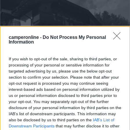
camperonline -
Do Not Process My Personal
Information
If you wish to opt-out of the sale, sharing to third parties, or
Area di sosta (AA)
processing of your personal or sensitive information for
targeted advertising by us, please use the below opt-out
Agritur Perlaie
section to confirm your selection. Please note that after your
opt-out request is processed you may continue seeing
8,7
10
interest-based ads based on personal information utilized by
us or personal information disclosed to third parties prior to
Servizi / Posizione
your opt-out. You may separately opt-out of the further
disclosure of your personal information by third parties on the
IAB’s list of downstream participants. This information may
also be disclosed by us to third parties on the
IAB’s List of
A 2,1 km dal paese, l'agriturismo con vista sull'Alpe del...
Downstream Participants
that may further disclose it to other
Cavalese (TN) - 83.4km