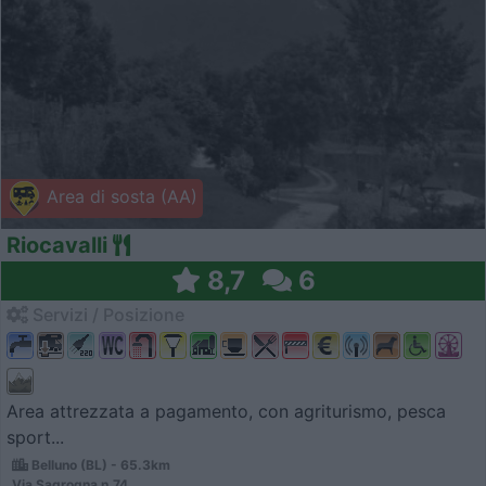
Area di sosta (AA)
Riocavalli
8,7
6
Servizi / Posizione
Area attrezzata a pagamento, con agriturismo, pesca
sport...
Belluno (BL) - 65.3km
Via Sagrogna n.74