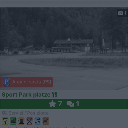
1
Area di sosta (PS)
Sport Park platze
7
1
Servizi / Posizione