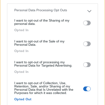
third parties.
Personal Data Processing Opt Outs
Please note that this website/app uses one or more Google
services and may gather and store information including but
I want to opt-out of the Sharing of my
not limited to your visit or usage behaviour. You may click to
personal data.
grant or deny consent to Google and its third-party tags to
Opted In
use your data for below specified purposes in below Google
Area di sosta (AA)
consent section.
I want to opt-out of the Sale of my
Agricampeggio La Luna e i Falò
Personal Data.
Opted In
7
1
Servizi / Posizione
I want to opt-out of processing my
Personal Data for Targeted Advertising.
Opted In
Sulle colline della Lunigiana, a circa 1 km dal paese di ...
I want to opt-out of Collection, Use,
Retention, Sale, and/or Sharing of my
Pontremoli (MS) - 43.2km
Personal Data that Is Unrelated with the
Strada per Careola, 20
Purposes for which it was collected.
Opted Out
1