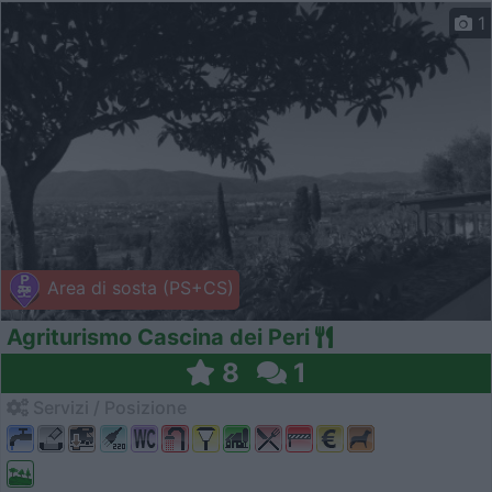
1
Area di sosta (PS+CS)
Agriturismo Cascina dei Peri
8
1
Servizi / Posizione