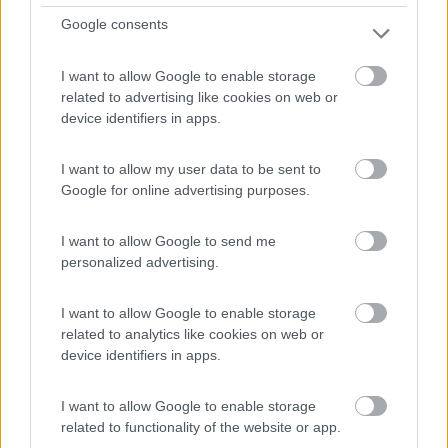
Google consents
I want to allow Google to enable storage
related to advertising like cookies on web or
device identifiers in apps.
I want to allow my user data to be sent to
Google for online advertising purposes.
Area di sosta (AA)
I want to allow Google to send me
personalized advertising.
Agricampeggio Le Carbonaie
8,3
3
I want to allow Google to enable storage
related to analytics like cookies on web or
Servizi / Posizione
device identifiers in apps.
I want to allow Google to enable storage
related to functionality of the website or app.
Piccolo agricampeggio con 8 piazzole servite da