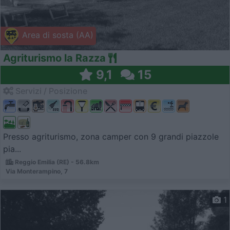
Area di sosta (AA)
Agriturismo la Razza
9,1
15
Servizi / Posizione
Presso agriturismo, zona camper con 9 grandi piazzole
pia...
Reggio Emilia (RE) - 56.8km
Via Monterampino, 7
1