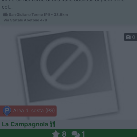
col...
San Giuliano Terme (PI) - 38.5km
Via Statale Abetone 478
0
Area di sosta (PS)
La Campagnola
8
1