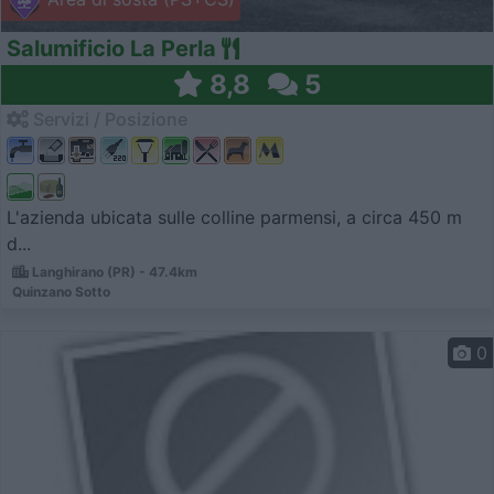
Salumificio La Perla
8,8
5
Servizi / Posizione
L'azienda ubicata sulle colline parmensi, a circa 450 m
d...
Langhirano (PR) - 47.4km
Quinzano Sotto
0