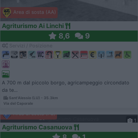
Area di sosta (AA)
Agriturismo Ai Linchi
8,6
9
Servizi / Posizione
A 700 m dal piccolo borgo, agricampeggio circondato
da te...
Sant'Alessio (LU) - 35.3km
Via del Caporale
Area di sosta (PS)
1
Agriturismo Casanuova
8
1