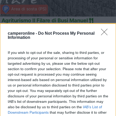
Area di sosta (PS)
Agriturismo Il Filare di Busi Manuel
8
1
camperonline -
Do Not Process My Personal
Servizi / Posizione
Information
If you wish to opt-out of the sale, sharing to third parties, or
processing of your personal or sensitive information for
L'azienda agricola produce ortaggi e cereali, al momento
targeted advertising by us, please use the below opt-out
...
section to confirm your selection. Please note that after your
Bazzano di Neviano degli Arduini (PR) - 43.1km
opt-out request is processed you may continue seeing
Via Monterosso, 2
interest-based ads based on personal information utilized by
us or personal information disclosed to third parties prior to
your opt-out. You may separately opt-out of the further
0
disclosure of your personal information by third parties on the
IAB’s list of downstream participants. This information may
also be disclosed by us to third parties on the
IAB’s List of
Downstream Participants
that may further disclose it to other