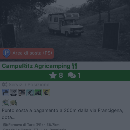
Area di sosta (PS)
CampeRitz Agricamping
8
1
Servizi / Posizione
Punto sosta a pagamento a 200m dalla via Francigena,
dota...
Fornovo di Taro (PR) - 58.7km
Strada La Costla, 57 - Loc. Respiccio