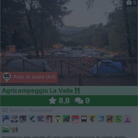
6
Area di sosta (AA)
Agricampeggio La Valle
8,8
9
Servizi / Posizione
Immerso nel verde di una valle boscosa ai piedi delle