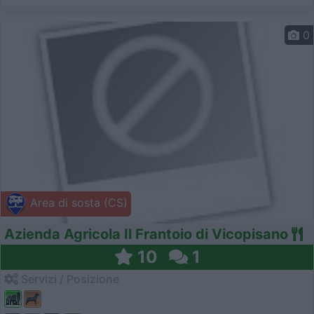
0
Area di sosta (CS)
Azienda Agricola Il Frantoio di Vicopisano
10
1
Servizi / Posizione