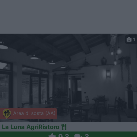
1
Area di sosta (AA)
La Luna AgriRistoro
9,3
3