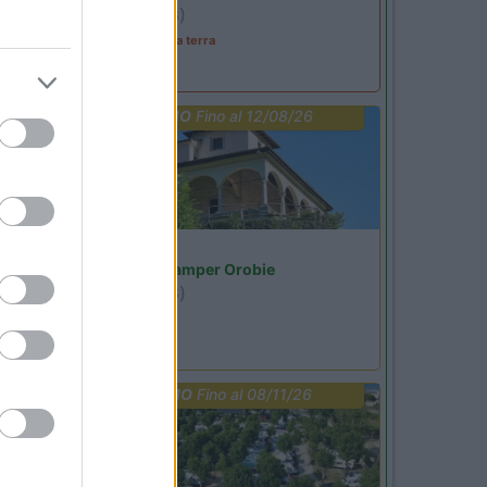
Ardesio
(BG)
A levar l'ombra da terra
PROMO
Fino al 12/08/26
Lombardia
Area Sosta Camper Orobie
Ardesio
(BG)
Riscopri Ardesio
PROMO
Fino al 08/11/26