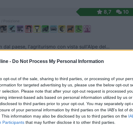
8,7
10
 / Posizione
 dal paese, l'agriturismo con vista sull'Alpe del...
se (TN) - 27.1km
ine -
Do Not Process My Personal Information
 SS 48 delle Dolomiti
6,4
10
to opt-out of the sale, sharing to third parties, or processing of your per
formation for targeted advertising by us, please use the below opt-out s
 / Posizione
r selection. Please note that after your opt-out request is processed y
eing interest-based ads based on personal information utilized by us or
disclosed to third parties prior to your opt-out. You may separately opt-
losure of your personal information by third parties on the IAB’s list of
osta in agriturismo, a pagamento carico/scarico e ...
. This information may also be disclosed by us to third parties on the
IA
 (TN) - 51.5km
Participants
that may further disclose it to other third parties.
t 8a