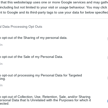
 that this website/app uses one or more Google services and may gath
alter
9,5
2
including but not limited to your visit or usage behaviour. You may click 
 to Google and its third-party tags to use your data for below specifi
 / Posizione
ogle consent section.
l Data Processing Opt Outs
da frutticola, a 535 mslm in posizione panoramica,...
o opt-out of the Sharing of my personal data.
no Terme (TN) - 53.8km
In
 1
o opt-out of the Sale of my Personal Data.
7
2
In
 / Posizione
to opt-out of processing my Personal Data for Targeted
ing.
In
 zootecnica e agricola con agricampeggio dotato di...
zano (TN) - 54km
o opt-out of Collection, Use, Retention, Sale, and/or Sharing
ano
ersonal Data that Is Unrelated with the Purposes for which it
lected.