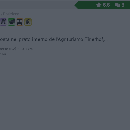
6,6
8
 / Posizione
sta nel prato interno dell'Agriturismo Tirlerhof,...
rotto (BZ) - 13.2km
igon