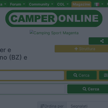
ta
Forum
Community
COL
Magazine
er e
Struttura
no (BZ) e
Cerca
Cerca
Ordina per