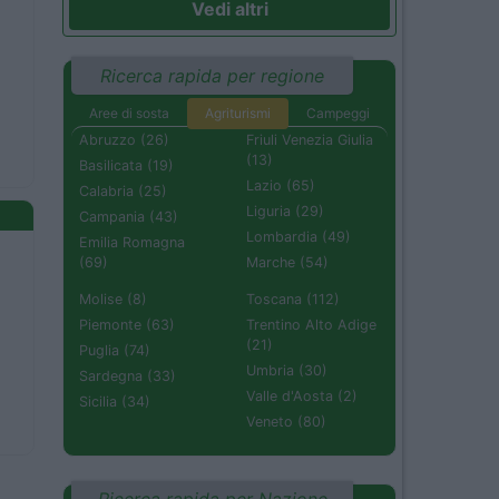
Vedi altri
Ricerca rapida per regione
Aree di sosta
Agriturismi
Campeggi
Abruzzo (26)
Friuli Venezia Giulia
(13)
Basilicata (19)
Lazio (65)
Calabria (25)
Liguria (29)
Campania (43)
Lombardia (49)
Emilia Romagna
(69)
Marche (54)
Molise (8)
Toscana (112)
Piemonte (63)
Trentino Alto Adige
(21)
Puglia (74)
Umbria (30)
Sardegna (33)
Valle d'Aosta (2)
Sicilia (34)
Veneto (80)