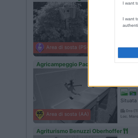
I want t
1
Servizi
I want t
authenti
La Loca
Romagn
Area di sosta (PS+CS)
Via delle 
Agricampeggio Paolino
1
Servizi
Situata 
Dro (T
Area di sosta (AA)
Loc. Mar
Agriturismo Benuzzi Oberhoffer