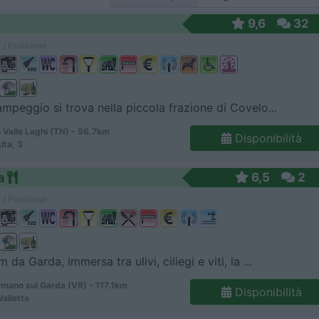
9,6
32
 / Posizione
ampeggio si trova nella piccola frazione di Covelo...
 Valle Laghi (TN) - 56.7km
Disponibilità
Alta, 3
a
6,5
2
 / Posizione
 da Garda, immersa tra ulivi, ciliegi e viti, la ...
mano sul Garda (VR) - 117.1km
Disponibilità
Valletta