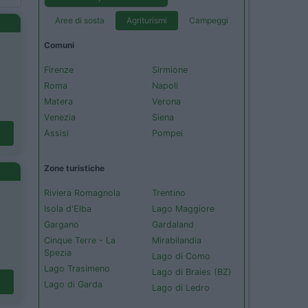
Aree di sosta
Agriturismi
Campeggi
Comuni
Firenze
Sirmione
Roma
Napoli
Matera
Verona
Venezia
Siena
Assisi
Pompei
Zone turistiche
Riviera Romagnola
Trentino
Isola d'Elba
Lago Maggiore
Gargano
Gardaland
Cinque Terre - La
Mirabilandia
Spezia
Lago di Como
Lago Trasimeno
Lago di Braies (BZ)
Lago di Garda
Lago di Ledro