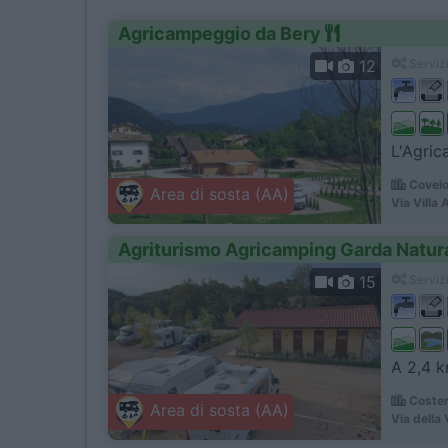
Agricampeggio da Bery
12
Servizi
L'Agric
Covelo
Area di sosta (AA)
Via Villa 
Agriturismo Agricamping Garda Natur
15
Servizi
A 2,4 km
Coster
Area di sosta (AA)
Via della 