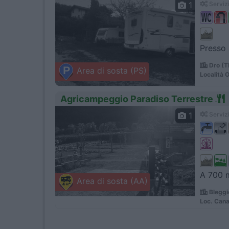
1
Servizi
Presso 
Dro (T
Area di sosta (PS)
Località O
Agricampeggio Paradiso Terrestre
1
Servizi
A 700 m
Area di sosta (AA)
Bleggi
Loc. Cana