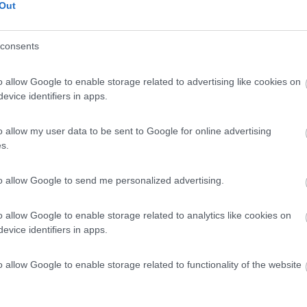
8
5
Out
 / Posizione
consents
trezzata (inaugurata 22 luglio 2018) a pagamento, ...
o allow Google to enable storage related to advertising like cookies on
o (BL) - 56.8km
evice identifiers in apps.
ovinciale 2
o allow my user data to be sent to Google for online advertising
s.
9,3
9
 / Posizione
to allow Google to send me personalized advertising.
o allow Google to enable storage related to analytics like cookies on
evice identifiers in apps.
da Levico Terme, la struttura a conduzione famigli...
 Terme (TN) - 58.5km
o allow Google to enable storage related to functionality of the website
da Romana 28B
7,3
7