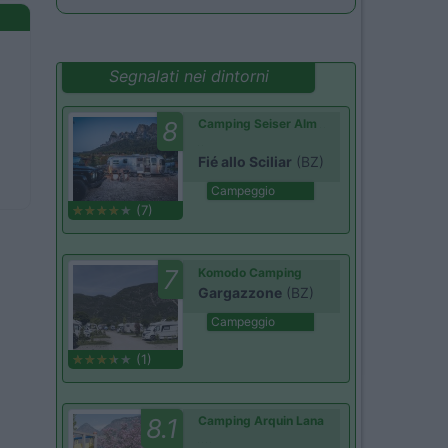
Segnalati nei dintorni
8
Camping Seiser Alm
Fié allo Sciliar
(BZ)
Campeggio
(7)
7
Komodo Camping
Gargazzone
(BZ)
Campeggio
(1)
8.1
Camping Arquin Lana