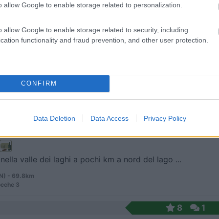
o allow Google to enable storage related to personalization.
 / Posizione
o allow Google to enable storage related to security, including
cation functionality and fraud prevention, and other user protection.
nda de L'Arguta ha realizzato 7 piazzole per campe...
ano (TN) - 62.1km
Ische, 37
CONFIRM
7,5
2
 / Posizione
Data Deletion
Data Access
Privacy Policy
nella valle dei laghi a pochi km a nord del lago ...
N) - 69.8km
ocche 3
8
1