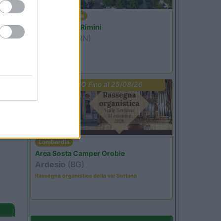
Emilia Romagna
Camper Park Rimini
Miramare
(RN)
Benefit Card
PROMO
Fino al 25/08/26
Lombardia
Area Sosta Camper Orobie
Ardesio
(BG)
Rassegna organistica della val Seriana