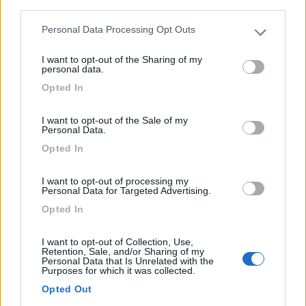
third parties.
di...
Taipana (UD) - 43.9km
Personal Data Processing Opt Outs
Please note that this website/app uses one or more Google
Loc. Campo di Bonis
services and may gather and store information including but
I want to opt-out of the Sharing of my
not limited to your visit or usage behaviour. You may click to
personal data.
1
grant or deny consent to Google and its third-party tags to
Opted In
use your data for below specified purposes in below Google
consent section.
I want to opt-out of the Sale of my
Personal Data.
Opted In
I want to opt-out of processing my
Personal Data for Targeted Advertising.
Opted In
I want to opt-out of Collection, Use,
Area di sosta (AA)
Retention, Sale, and/or Sharing of my
Personal Data that Is Unrelated with the
Purposes for which it was collected.
Agriturismo Gelindo dei Magredi
Opted Out
9,2
14