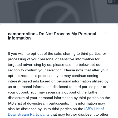
0
camperonline -
Do Not Process My Personal
Information
If you wish to opt-out of the sale, sharing to third parties, or
processing of your personal or sensitive information for
Area di sosta (PS)
targeted advertising by us, please use the below opt-out
section to confirm your selection. Please note that after your
Centro Ippico Campo di Bonis
opt-out request is processed you may continue seeing
interest-based ads based on personal information utilized by
5,5
2
us or personal information disclosed to third parties prior to
your opt-out. You may separately opt-out of the further
Servizi / Posizione
disclosure of your personal information by third parties on the
IAB’s list of downstream participants. This information may
also be disclosed by us to third parties on the
IAB’s List of
Downstream Participants
that may further disclose it to other
Presso agriturismo "Coop. Campo di Bonis" possibilità