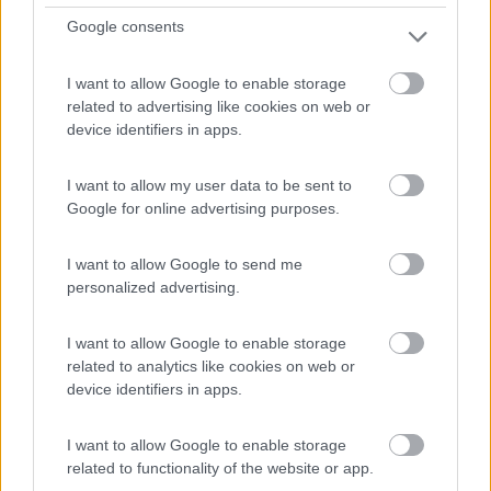
Servizi / Posizione
Google consents
I want to allow Google to enable storage
related to advertising like cookies on web or
device identifiers in apps.
L'azienda agricola dispone di area attrezzata con 30
post...
I want to allow my user data to be sent to
Vivaro (PN) - 48.5km
Google for online advertising purposes.
Via Roma 16
I want to allow Google to send me
0
personalized advertising.
I want to allow Google to enable storage
related to analytics like cookies on web or
device identifiers in apps.
I want to allow Google to enable storage
related to functionality of the website or app.