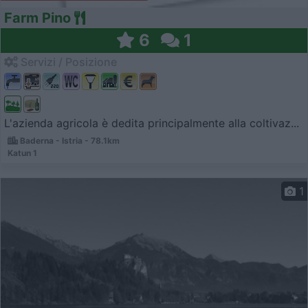
Farm Pino
6
1
Servizi / Posizione
L'azienda agricola è dedita principalmente alla coltivaz...
Baderna - Istria - 78.1km
Katun 1
1