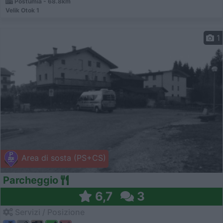
Postumia - 68.8km
Velik Otok 1
1
Area di sosta (PS+CS)
Parcheggio
6,7
3
Servizi / Posizione