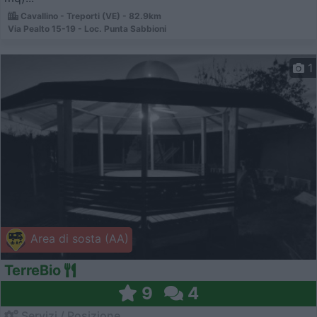
Cavallino - Treporti (VE) - 82.9km
Via Pealto 15-19 - Loc. Punta Sabbioni
1
Area di sosta (AA)
TerreBio
9
4
Servizi / Posizione