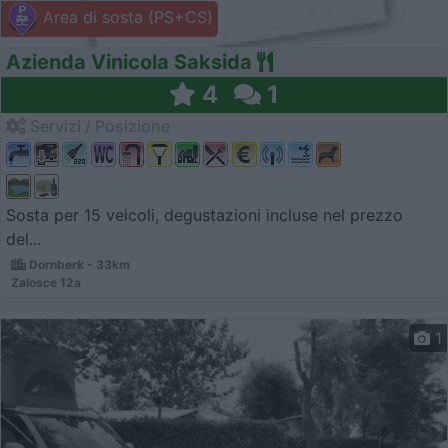
Area di sosta (PS+CS)
Azienda Vinicola Saksida
4
1
Servizi / Posizione
Sosta per 15 veicoli, degustazioni incluse nel prezzo
del...
Dornberk - 33km
Zalosce 12a
1