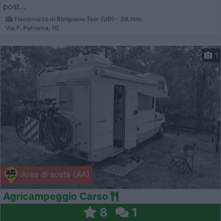
post...
Flambruzzo di Rivignano Teor (UD) - 20.1km
Via F. Petrarca, 10
1
Area di sosta (AA)
Agricampeggio Carso
8
1