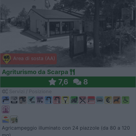
Area di sosta (AA)
Agriturismo da Scarpa
7,6
8
Servizi / Posizione
Agricampeggio illuminato con 24 piazzole (da 80 a 120
mq)...