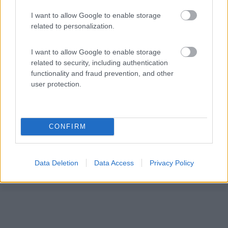
I want to allow Google to enable storage
Area di sosta (AA)
related to personalization.
Agriturismo Pra' d'Arca
I want to allow Google to enable storage
related to security, including authentication
9
3
functionality and fraud prevention, and other
Servizi / Posizione
user protection.
CONFIRM
Agricampeggio con 10 piazzole sosta camper su fondo
erbos...
Data Deletion
Data Access
Privacy Policy
Ceggia (VE) - 58km
Via Caltorta, 28