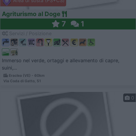
Area di sosta (PS+CS)
Agriturismo al Doge
7
1
Servizi / Posizione
Immerso nel verde, ortaggi e allevamento di capre,
suini,...
Eraclea (VE) - 60km
Via Coda di Gatto, 51
0