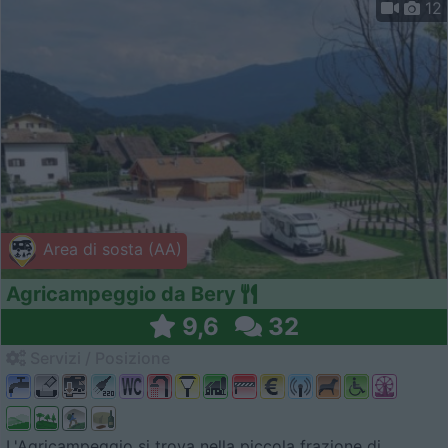
12
Area di sosta (AA)
Agricampeggio da Bery
9,6
32
Servizi / Posizione
L'Agricampeggio si trova nella piccola frazione di