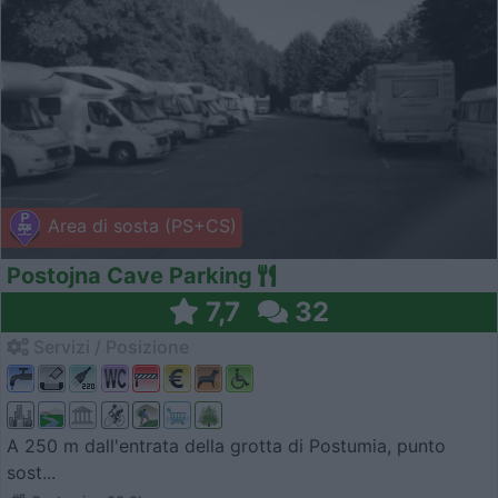
Area di sosta (PS+CS)
Postojna Cave Parking
7,7
32
Servizi / Posizione
A 250 m dall'entrata della grotta di Postumia, punto
sost...