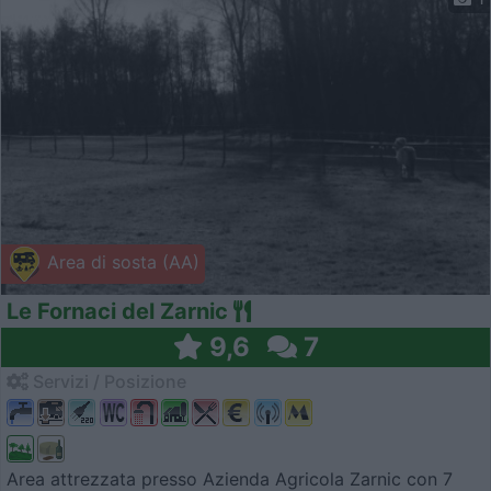
Area di sosta (AA)
Le Fornaci del Zarnic
9,6
7
Servizi / Posizione
Area attrezzata presso Azienda Agricola Zarnic con 7