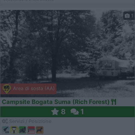
1
Area di sosta (AA)
Campsite Bogata Suma (Rich Forest)
8
1
Servizi / Posizione