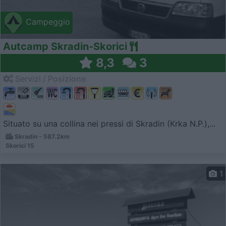
Campeggio
Autcamp Skradin-Skorici
8,3
3
Servizi / Posizione
Situato su una collina nei pressi di Skradin (Krka N.P.),...
Skradin - 587.2km
Skorici 15
1