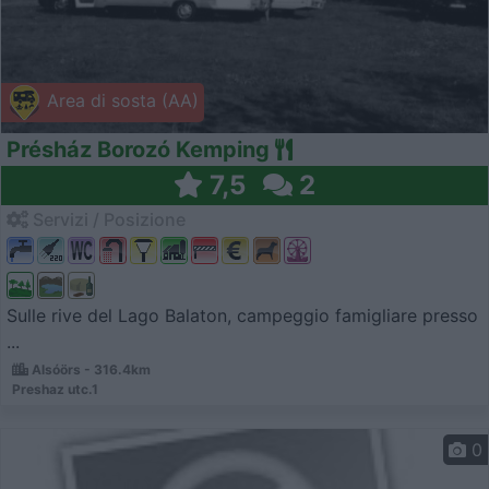
Area di sosta (AA)
Présház Borozó Kemping
7,5
2
Servizi / Posizione
Sulle rive del Lago Balaton, campeggio famigliare presso
...
Alsóörs - 316.4km
Preshaz utc.1
0