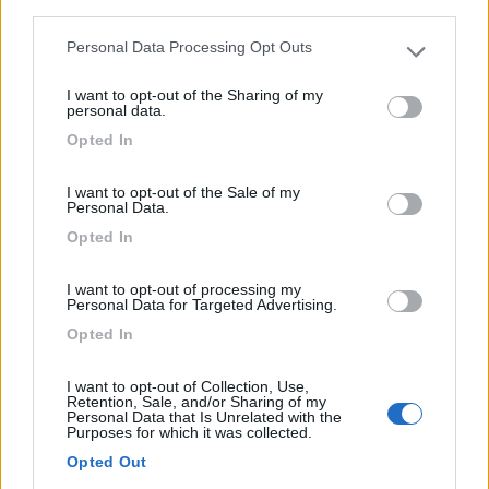
third parties.
Bled - 617.3km
Kidriceva cesta 10c
Personal Data Processing Opt Outs
Please note that this website/app uses one or more Google
services and may gather and store information including but
1
I want to opt-out of the Sharing of my
not limited to your visit or usage behaviour. You may click to
personal data.
grant or deny consent to Google and its third-party tags to
Opted In
use your data for below specified purposes in below Google
consent section.
I want to opt-out of the Sale of my
Personal Data.
Opted In
I want to opt-out of processing my
Personal Data for Targeted Advertising.
Opted In
Area di sosta (PS+CS)
I want to opt-out of Collection, Use,
Postojna Cave Parking
Retention, Sale, and/or Sharing of my
Personal Data that Is Unrelated with the
7,7
32
Purposes for which it was collected.
Opted Out
Servizi / Posizione