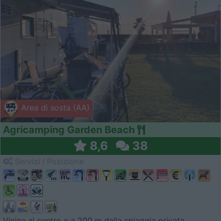
Area di sosta (AA)
Agricamping Garden Beach
8,6
38
Servizi / Posizione
Vicina al centro e a 200 m dalla spiaggia privata