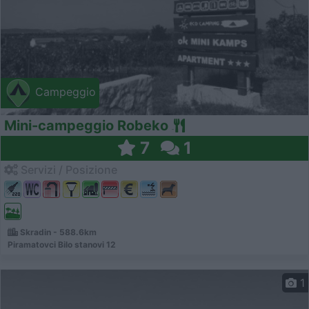
Campeggio
Mini-campeggio Robeko
7
1
Servizi / Posizione
Skradin - 588.6km
Piramatovci Bilo stanovi 12
1