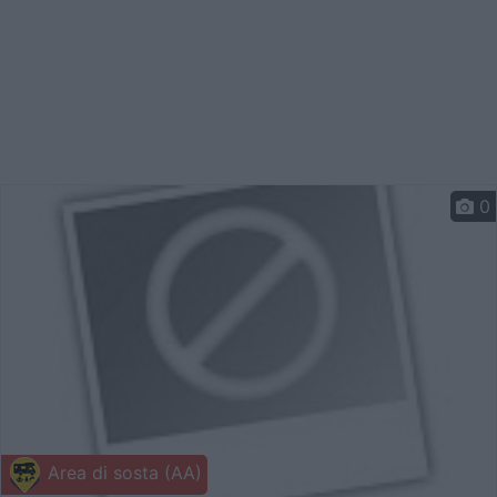
0
Area di sosta (AA)