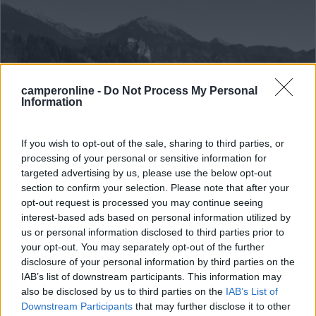
camperonline -
Do Not Process My Personal
Information
Campeggio
If you wish to opt-out of the sale, sharing to third parties, or
processing of your personal or sensitive information for
Camping Bled
targeted advertising by us, please use the below opt-out
section to confirm your selection. Please note that after your
9,2
10
opt-out request is processed you may continue seeing
interest-based ads based on personal information utilized by
Servizi / Posizione
us or personal information disclosed to third parties prior to
your opt-out. You may separately opt-out of the further
disclosure of your personal information by third parties on the
IAB’s list of downstream participants. This information may
also be disclosed by us to third parties on the
IAB’s List of
Situato sulle rive dal lago e nel cuore delle Alpi Giulie...
Downstream Participants
that may further disclose it to other