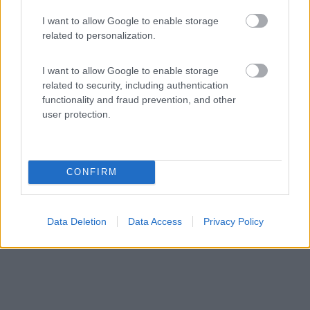
Azienda Vinicola Saksida
I want to allow Google to enable storage
related to personalization.
4
1
Servizi / Posizione
I want to allow Google to enable storage
related to security, including authentication
functionality and fraud prevention, and other
user protection.
Sosta per 15 veicoli, degustazioni incluse nel prezzo
del...
Dornberk - 651.5km
CONFIRM
Zalosce 12a
Data Deletion
Data Access
Privacy Policy