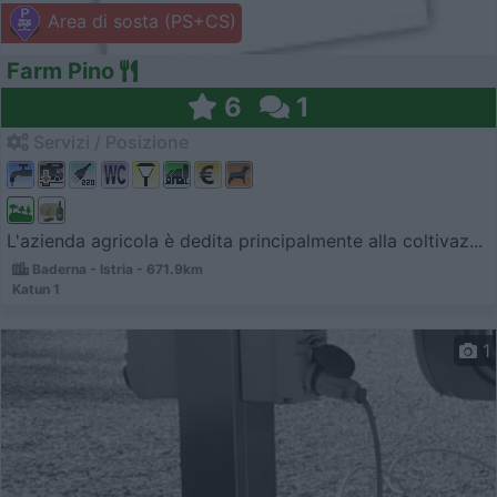
Area di sosta (PS+CS)
Farm Pino
6
1
Servizi / Posizione
L'azienda agricola è dedita principalmente alla coltivaz...
Baderna - Istria - 671.9km
Katun 1
1