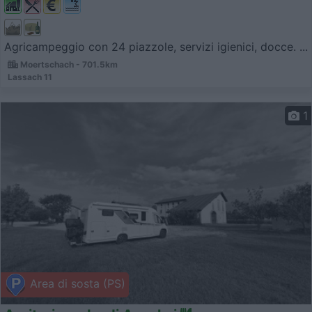
Agricampeggio con 24 piazzole, servizi igienici, docce. ...
Moertschach - 701.5km
Lassach 11
1
Area di sosta (PS)