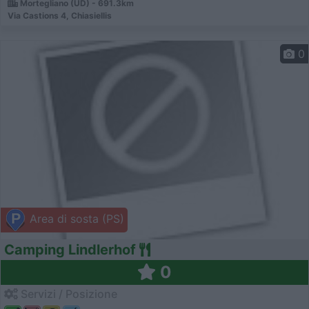
Mortegliano (UD) - 691.3km
Via Castions 4, Chiasiellis
0
Area di sosta (PS)
Camping Lindlerhof
0
Servizi / Posizione