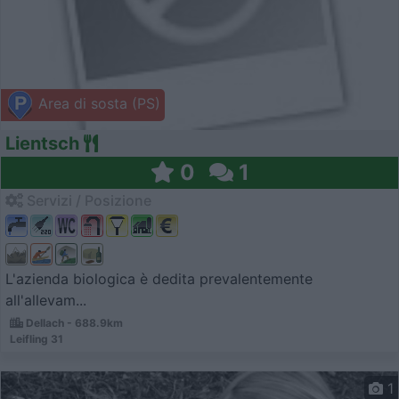
Area di sosta (PS)
Lientsch
0
1
Servizi / Posizione
L'azienda biologica è dedita prevalentemente
all'allevam...
Dellach - 688.9km
Leifling 31
1