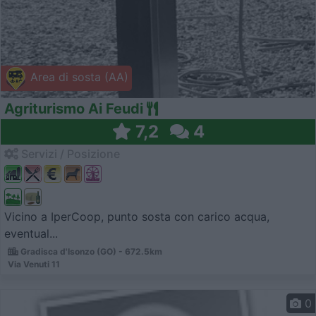
Area di sosta (AA)
Agriturismo Ai Feudi
7,2
4
Servizi / Posizione
Vicino a IperCoop, punto sosta con carico acqua,
eventual...
Gradisca d'Isonzo (GO) - 672.5km
Via Venuti 11
0