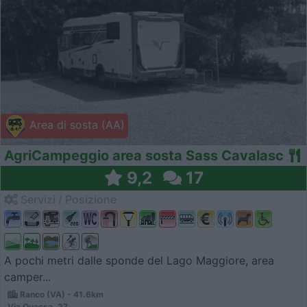
Area di sosta (AA)
AgriCampeggio area sosta Sass Cavalasc
9,2
17
Servizi / Posizione
A pochi metri dalle sponde del Lago Maggiore, area
camper...
Ranco (VA) - 41.6km
Via Quassa, 27