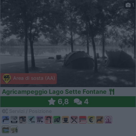
1
Area di sosta (AA)
Agricampeggio Lago Sette Fontane
6,8
4
Servizi / Posizione