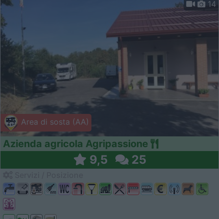
14
Area di sosta (AA)
Azienda agricola Agripassione
9,5
25
Servizi / Posizione