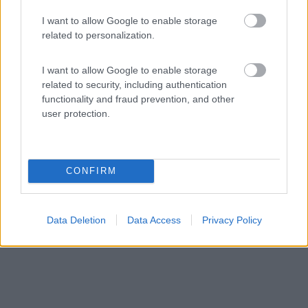
I want to allow Google to enable storage
Azienda agricola Catena Rossa
related to personalization.
6,5
2
Servizi / Posizione
I want to allow Google to enable storage
related to security, including authentication
functionality and fraud prevention, and other
user protection.
Azienda agricola biologica di piccoli frutti, castagne e ...
Sarezzo (BS) - 88.3km
Via Massimo D'Azeglio, 52
CONFIRM
Data Deletion
Data Access
Privacy Policy