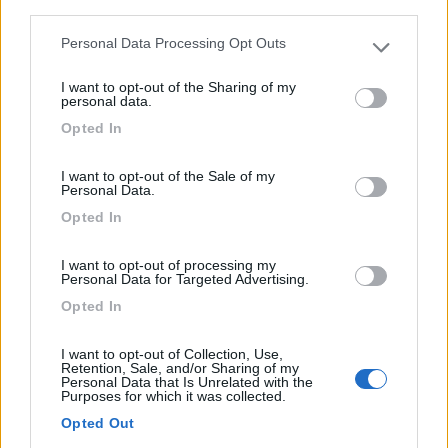
third parties.
Cazzago San Martino (BS) - 77.4km
Via della Pace, 60
Personal Data Processing Opt Outs
Please note that this website/app uses one or more Google
services and may gather and store information including but
1
I want to opt-out of the Sharing of my
not limited to your visit or usage behaviour. You may click to
personal data.
grant or deny consent to Google and its third-party tags to
Opted In
use your data for below specified purposes in below Google
consent section.
I want to opt-out of the Sale of my
Personal Data.
Opted In
I want to opt-out of processing my
Personal Data for Targeted Advertising.
Opted In
Area di sosta (AA)
I want to opt-out of Collection, Use,
Agriturismo La Tesa
Retention, Sale, and/or Sharing of my
Personal Data that Is Unrelated with the
Purposes for which it was collected.
8,2
4
Opted Out
Servizi / Posizione