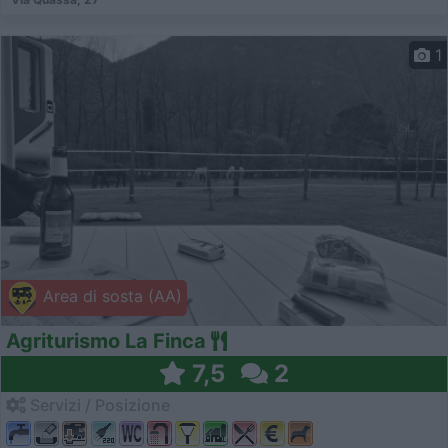
1
Area di sosta (AA)
Agriturismo La Finca
7,5
2
Servizi / Posizione