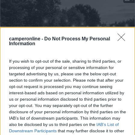
camperonline -
Do Not Process My Personal
Information
If you wish to opt-out of the sale, sharing to third parties, or
processing of your personal or sensitive information for
Area di sosta (PS)
targeted advertising by us, please use the below opt-out
section to confirm your selection. Please note that after your
Agriturismo Tenuta Ambrosini
opt-out request is processed you may continue seeing
8,6
7
interest-based ads based on personal information utilized by
us or personal information disclosed to third parties prior to
Servizi / Posizione
your opt-out. You may separately opt-out of the further
disclosure of your personal information by third parties on the
IAB’s list of downstream participants. This information may
also be disclosed by us to third parties on the
IAB’s List of
Nel cuore della Franciacorta, là dove i confini del lago...
Downstream Participants
that may further disclose it to other