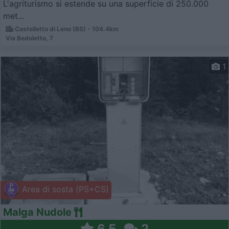
L'agriturismo si estende su una superficie di 250.000
met...
Castelletto di Leno (BS) - 104.4km
Via Bedoletto, 7
1
Area di sosta (PS+CS)
Malga Nudole
6,5
2