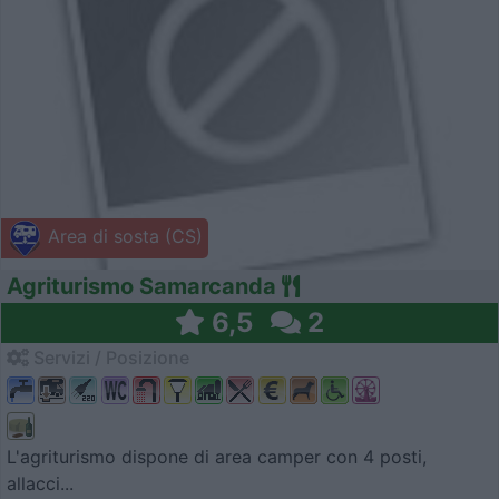
Area di sosta (CS)
Agriturismo Samarcanda
6,5
2
Servizi / Posizione
L'agriturismo dispone di area camper con 4 posti,
allacci...