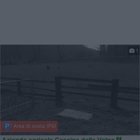
1
Area di sosta (PS)
Azienda agricola Cascina della Volpe