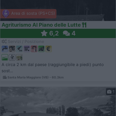
Area di sosta (PS+CS)
Agriturismo Al Piano delle Lutte
6,2
4
Servizi / Posizione
A circa 2 km dal paese (raggiungibile a piedi) punto
sost...
Santa Maria Maggiore (VB) - 60.3km
1