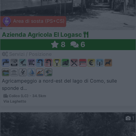
Area di sosta (PS+CS)
Azienda Agricola El Logasc
8
6
Servizi / Posizione
Agricampeggio a nord-est del lago di Como, sulle
sponde d...
Colico (LC) - 34.5km
Via Laghetto
1