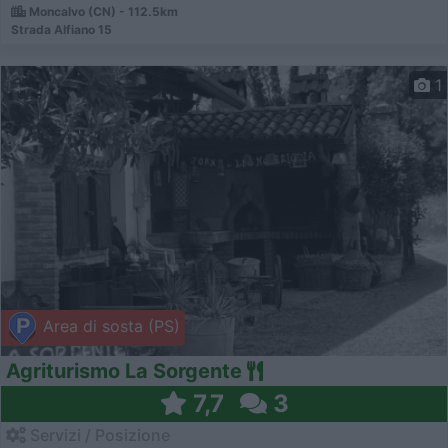
Moncalvo (CN) - 112.5km
Strada Alfiano 15
1
Area di sosta (PS)
Agriturismo La Sorgente
7,7
3
Servizi / Posizione