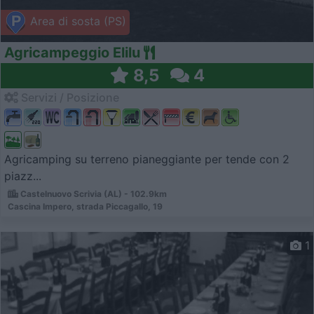
Area di sosta (PS)
Agricampeggio Elilu
8,5
4
Servizi / Posizione
Agricamping su terreno pianeggiante per tende con 2
piazz...
Castelnuovo Scrivia (AL) - 102.9km
Cascina Impero, strada Piccagallo, 19
1