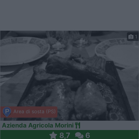
1
Area di sosta (PS)
Azienda Agricola Morini
8,7
6