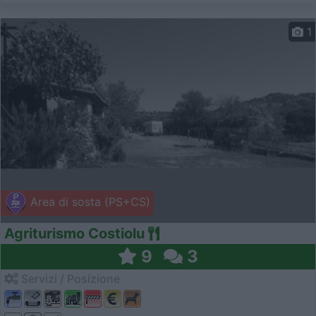
1
Area di sosta (PS+CS)
Agriturismo Costiolu
9
3
Servizi / Posizione