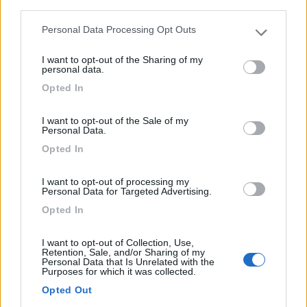
third parties.
Area di sosta c/o agriturismo
Personal Data Processing Opt Outs
Please note that this website/app uses one or more Google
Sennariolo (OR) - 766.4km
services and may gather and store information including but
Località Peddio
I want to opt-out of the Sharing of my
not limited to your visit or usage behaviour. You may click to
personal data.
grant or deny consent to Google and its third-party tags to
Opted In
use your data for below specified purposes in below Google
1
consent section.
I want to opt-out of the Sale of my
Personal Data.
Opted In
I want to opt-out of processing my
Personal Data for Targeted Advertising.
Opted In
I want to opt-out of Collection, Use,
Retention, Sale, and/or Sharing of my
Area di sosta (AA)
Personal Data that Is Unrelated with the
Purposes for which it was collected.
Agricampeggio Donne Rurali
Opted Out