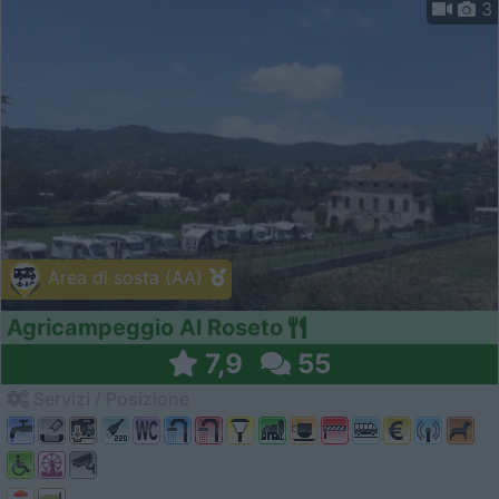
3
Area di sosta (AA)
Agricampeggio Al Roseto
7,9
55
Servizi / Posizione