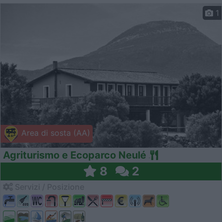
1
Area di sosta (AA)
Agriturismo e Ecoparco Neulé
8
2
Servizi / Posizione