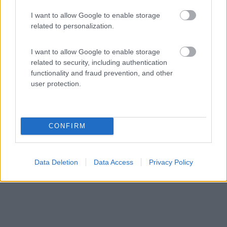
Area di sosta (AA)
I want to allow Google to enable storage
related to personalization.
Agricampeggio Il Ruscello
9,2
59
I want to allow Google to enable storage
related to security, including authentication
Servizi / Posizione
functionality and fraud prevention, and other
user protection.
A circa 3 km da Porto Pino, spiaggia raggiungibile in bi...
CONFIRM
Sant'Anna Arresi (SU) - 776.9km
Via del Cormorano - Loc. Is Pillonis
Data Deletion
Data Access
Privacy Policy