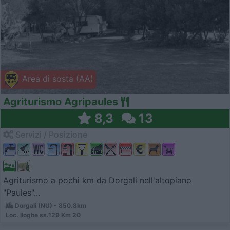
Area di sosta (AA)
Agriturismo Agripaules
8,3
13
Servizi / Posizione
Agriturismo a pochi km da Dorgali nell'altopiano
"Paules"...
Dorgali (NU) - 850.8km
Loc. Iloghe ss.129 Km 20