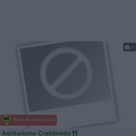
0
Area di sosta (AA)
Agriturismo Crabileddu