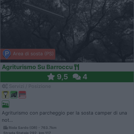
Area di sosta (PS)
Agriturismo Su Barroccu
9,5
4
Servizi / Posizione
Agriturismo con parcheggio per la sosta camper di una
not...
Riola Sardo (OR) - 763.7km
Strada Statale 292, km 117