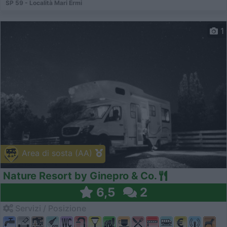
SP 59 - Località Mari Ermi
1
Area di sosta (AA)
Nature Resort by Ginepro & Co.
6,5
2
Servizi / Posizione