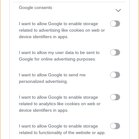
9,5
4
Google consents
Servizi / Posizione
I want to allow Google to enable storage
related to advertising like cookies on web or
device identifiers in apps.
A pochi passi dal paese, l'azienda agricola biologica dis...
Villamassargia (CI) - 774.7km
I want to allow my user data to be sent to
Viale Europa 15 - Regione Marroccheddu
Google for online advertising purposes.
8
I want to allow Google to send me
personalized advertising.
I want to allow Google to enable storage
related to analytics like cookies on web or
device identifiers in apps.
I want to allow Google to enable storage
related to functionality of the website or app.