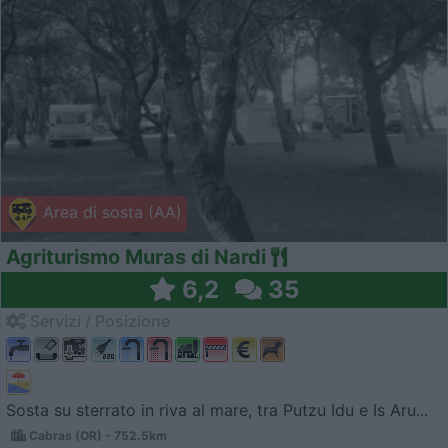
Area di sosta (AA)
Agriturismo Muras di Nardi
6,2
35
Servizi / Posizione
Sosta su sterrato in riva al mare, tra Putzu Idu e Is Aru...
Cabras (OR) - 752.5km