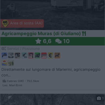
Area di sosta (AA)
Agricampeggio Muras (di Giuliano)
6,6
10
Servizi / Posizione
Direttamente sul lungomare di Mariermi, agricampeggio
con...
Cabras (OR) - 752.5km
Loc. Mari Ermi
1