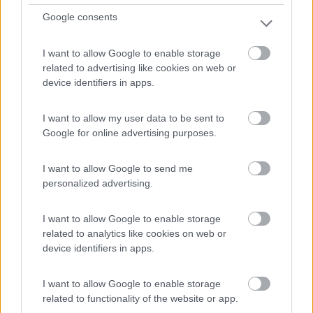
Servizi / Posizione
Google consents
I want to allow Google to enable storage
related to advertising like cookies on web or
Vicina al centro, il supermercato è a 200 metri, vicino ...
device identifiers in apps.
Amelinghausen - 751.6km
Luneburger strasse 48
I want to allow my user data to be sent to
Google for online advertising purposes.
0
I want to allow Google to send me
personalized advertising.
I want to allow Google to enable storage
related to analytics like cookies on web or
device identifiers in apps.
I want to allow Google to enable storage
related to functionality of the website or app.