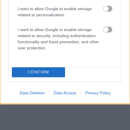
Area di sosta (AA)
I want to allow Google to enable storage
Weingut Wolfgang Born
related to personalization.
5
2
I want to allow Google to enable storage
Servizi / Posizione
related to security, including authentication
functionality and fraud prevention, and other
user protection.
A 200 metri da centro e dal supermercato, campeggio
fatto...
CONFIRM
Alzey-weinheim - 784.1km
Gutenbornerhof
Data Deletion
Data Access
Privacy Policy