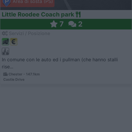
Area di sosta (PS)
Little Roodee Coach park
7
2
Servizi / Posizione
In comune con le auto ed i pullman (che hanno stalli
rise...
Chester - 147.1km
Castle Drive