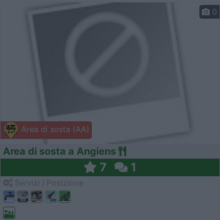
0
Area di sosta (AA)
Area di sosta a Angiens
7
1
Servizi / Posizione