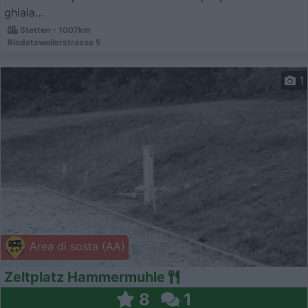
ghiaia...
Stetten - 1007km
Riedetsweilerstrasse 5
1
Area di sosta (AA)
Zeltplatz Hammermuhle
8
1