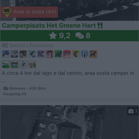
Area di sosta (AA)
Camperplaats Het Groene Hart
9,2
8
Servizi / Posizione
A circa 4 km dal lago e dal centro, area sosta camper in
...
Abbenes - 426.9km
Kaagweg 50
1