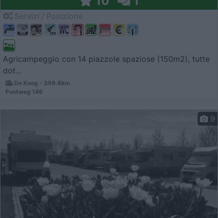
10
1
Servizi / Posizione
Agricampeggio con 14 piazzole spaziose (150m2), tutte
dot...
De Koog - 399.6km
Pontweg 146
9