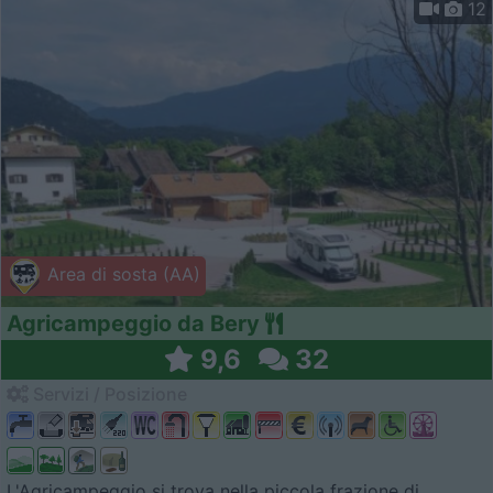
12
Area di sosta (AA)
Agricampeggio da Bery
9,6
32
Servizi / Posizione
L'Agricampeggio si trova nella piccola frazione di