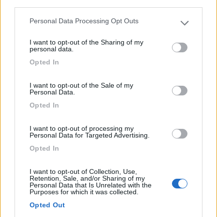
third parties.
ombreggi...
Personal Data Processing Opt Outs
Billund - 681.4km
Please note that this website/app uses one or more Google
Grenevej, 5
services and may gather and store information including but
I want to opt-out of the Sharing of my
not limited to your visit or usage behaviour. You may click to
personal data.
grant or deny consent to Google and its third-party tags to
0
Opted In
use your data for below specified purposes in below Google
consent section.
I want to opt-out of the Sale of my
Personal Data.
Opted In
I want to opt-out of processing my
Personal Data for Targeted Advertising.
Opted In
I want to opt-out of Collection, Use,
Area di sosta (AA)
Retention, Sale, and/or Sharing of my
Personal Data that Is Unrelated with the
Purposes for which it was collected.
Hotel schenck's
Opted Out
7
1