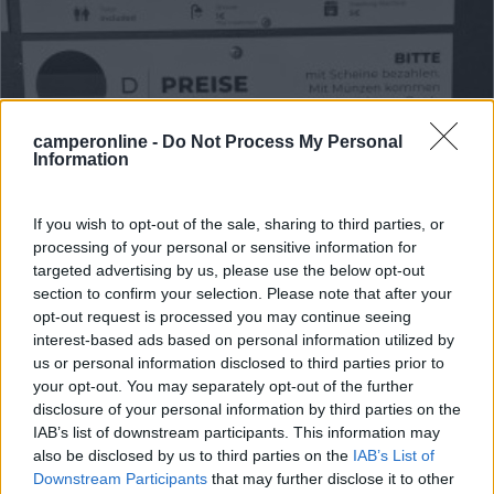
camperonline -
Do Not Process My Personal
Information
If you wish to opt-out of the sale, sharing to third parties, or
Area di sosta (AA)
processing of your personal or sensitive information for
targeted advertising by us, please use the below opt-out
Autocamperplads - Gronhoigaard Natur
section to confirm your selection. Please note that after your
opt-out request is processed you may continue seeing
Camping
interest-based ads based on personal information utilized by
8,4
7
us or personal information disclosed to third parties prior to
your opt-out. You may separately opt-out of the further
Servizi / Posizione
disclosure of your personal information by third parties on the
IAB’s list of downstream participants. This information may
also be disclosed by us to third parties on the
IAB’s List of
Downstream Participants
that may further disclose it to other
Azienda agricola con 15 posti in piano, su erba,