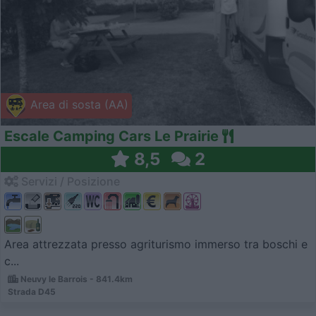
Area di sosta (AA)
Escale Camping Cars Le Prairie
8,5
2
Servizi / Posizione
Area attrezzata presso agriturismo immerso tra boschi e
c...
Neuvy le Barrois - 841.4km
Strada D45