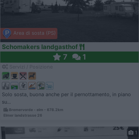
Area di sosta (PS)
Schomakers landgasthof
7
1
Servizi / Posizione
Solo sosta, buona anche per il pernottamento, in piano
su...
Bremervorde - elm - 678.2km
Elmer landstrasse 26
1