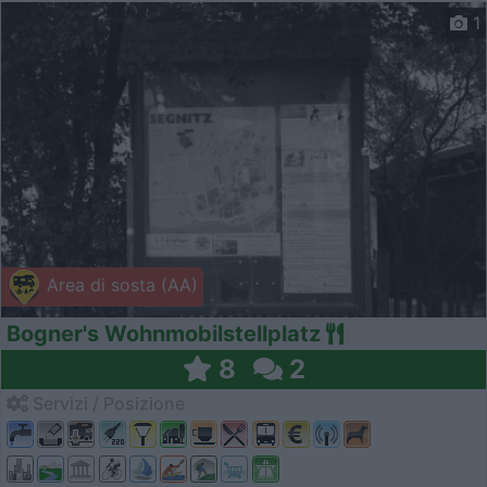
1
Area di sosta (AA)
Bogner's Wohnmobilstellplatz
8
2
Servizi / Posizione