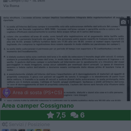
Campli (TE) - 16.9km
Via Roma
1
Area di sosta (PS+CS)
Area camper Cossignano
7,5
6
Servizi / Posizione