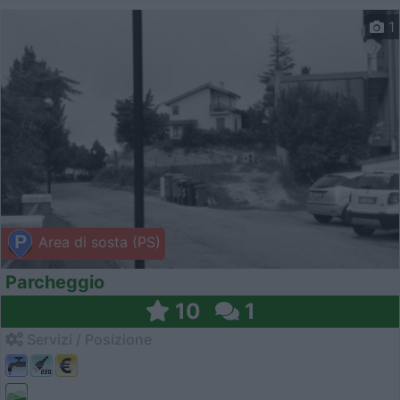
1
Area di sosta (PS)
Parcheggio
10
1
Servizi / Posizione