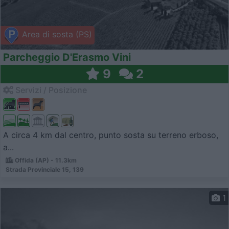
Area di sosta (PS)
Parcheggio D'Erasmo Vini
9
2
Servizi / Posizione
A circa 4 km dal centro, punto sosta su terreno erboso,
a...
Offida (AP) - 11.3km
Strada Provinciale 15, 139
1