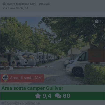
Cupra Marittima (AP) - 29.7km
Via Piana Santi, 34
13
Area di sosta (AA)
Area sosta camper Gulliver
9,4
60
Servizi / Posizione