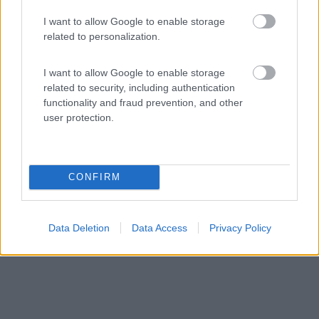
I want to allow Google to enable storage
Area di sosta (PS)
related to personalization.
Agriturismo Il Gufo
I want to allow Google to enable storage
6,5
2
related to security, including authentication
functionality and fraud prevention, and other
Servizi / Posizione
user protection.
A 18 km da uscita Grottammare a 1 km dal centro di
CONFIRM
Offida...
Offida (AP) - 13.6km
Contrada Tesino 252
Data Deletion
Data Access
Privacy Policy