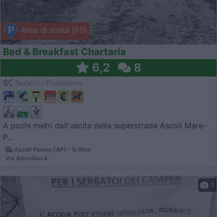
Area di sosta (PS)
Bed & Breakfast Chartaria
6,2
8
Servizi / Posizione
A pochi metri dall'uscita della superstrada Ascoli Mare-
P...
Ascoli Piceno (AP) - 0.6km
Via Adriatico 4
1