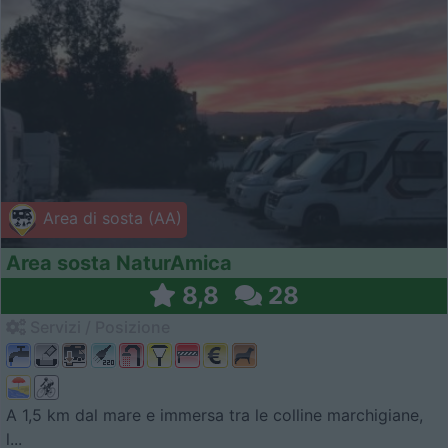
Area di sosta (AA)
Area sosta NaturAmica
8,8
28
Servizi / Posizione
A 1,5 km dal mare e immersa tra le colline marchigiane,
l...