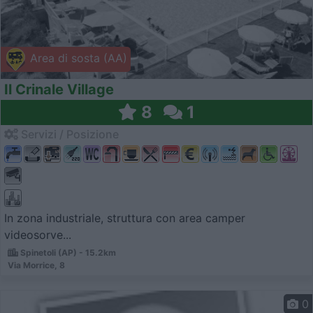
Area di sosta (AA)
Il Crinale Village
8
1
Servizi / Posizione
In zona industriale, struttura con area camper
videosorve...
Spinetoli (AP) - 15.2km
Via Morrice, 8
0