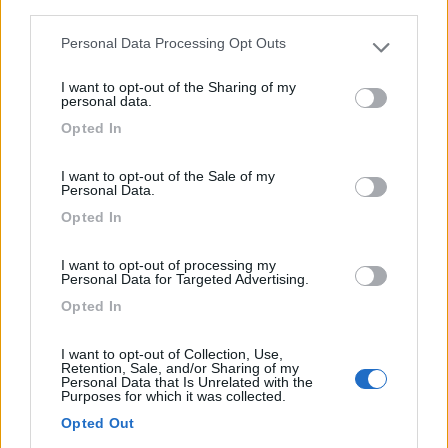
third parties.
A 600 m dal centro, punto sosta vicino alla cinta
muraria...
Personal Data Processing Opt Outs
Please note that this website/app uses one or more Google
Offida (AP) - 13.3km
services and may gather and store information including but
I want to opt-out of the Sharing of my
Via Tommaso Castelli
not limited to your visit or usage behaviour. You may click to
personal data.
grant or deny consent to Google and its third-party tags to
Opted In
use your data for below specified purposes in below Google
1
consent section.
I want to opt-out of the Sale of my
Personal Data.
Opted In
I want to opt-out of processing my
Personal Data for Targeted Advertising.
Opted In
I want to opt-out of Collection, Use,
Retention, Sale, and/or Sharing of my
Personal Data that Is Unrelated with the
Area di sosta (AA)
Purposes for which it was collected.
Opted Out
Parcheggio camper