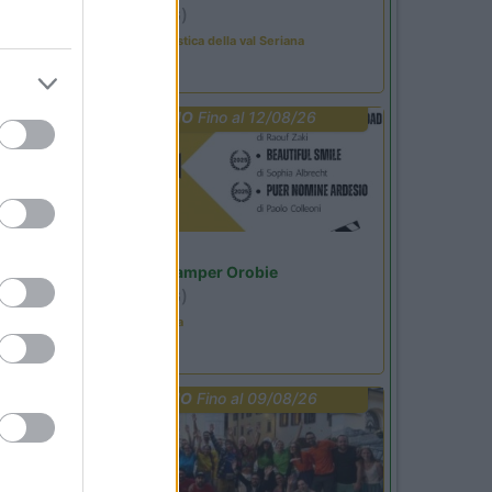
Ardesio
(BG)
Rassegna organistica della val Seriana
PROMO
Fino al 12/08/26
Lombardia
Area Sosta Camper Orobie
Ardesio
(BG)
Estate in cineteca
PROMO
Fino al 09/08/26