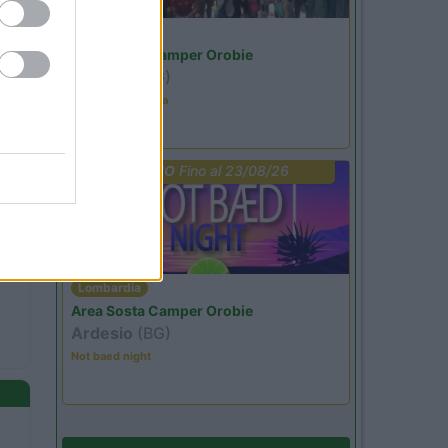
Lombardia
Area Sosta Camper Orobie
Ardesio
(BG)
Ardesio in scatola
PROMO
Fino al 23/08/26
Lombardia
Area Sosta Camper Orobie
Ardesio
(BG)
Not baed night