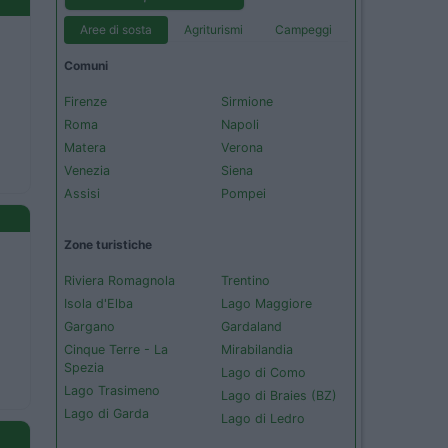
Aree di sosta
Agriturismi
Campeggi
Comuni
Firenze
Sirmione
Roma
Napoli
Matera
Verona
Venezia
Siena
Assisi
Pompei
Zone turistiche
Riviera Romagnola
Trentino
Isola d'Elba
Lago Maggiore
Gargano
Gardaland
Cinque Terre - La
Mirabilandia
Spezia
Lago di Como
Lago Trasimeno
Lago di Braies (BZ)
Lago di Garda
Lago di Ledro