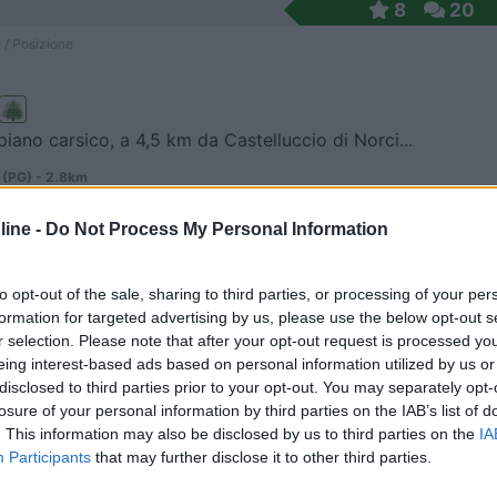
8
20
 / Posizione
ipiano carsico, a 4,5 km da Castelluccio di Norci...
 (PG) - 2.8km
Località Castelluccio
ine -
Do Not Process My Personal Information
8
2
 / Posizione
to opt-out of the sale, sharing to third parties, or processing of your per
formation for targeted advertising by us, please use the below opt-out s
r selection. Please note that after your opt-out request is processed y
eing interest-based ads based on personal information utilized by us or
si del ristorante La Baita e degli impianti di ri...
disclosed to third parties prior to your opt-out. You may separately opt-
losure of your personal information by third parties on the IAB’s list of
 Sant'angelo Sul Nera (MC) - 4.5km
. This information may also be disclosed by us to third parties on the
IA
ovinciale 136
Participants
that may further disclose it to other third parties.
 turistiche-sosta camper
10
2