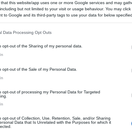
 that this website/app uses one or more Google services and may gath
 / Posizione
including but not limited to your visit or usage behaviour. You may click 
 to Google and its third-party tags to use your data for below specifi
ogle consent section.
mper comunale dispone di 29 posti camper gratuiti,...
l Data Processing Opt Outs
santangelo sul Nera (MC) - 7.8km
o opt-out of the Sharing of my personal data.
di Corveto snc - Località Nocelleto
In
9,1
25
o opt-out of the Sale of my Personal Data.
 / Posizione
In
to opt-out of processing my Personal Data for Targeted
rno del Parco dei Monti Sibillini, a 500 m dal ce...
ing.
In
santangelo sul Nera (MC) - 8.2km
ia Bernardino Vittazzi
o opt-out of Collection, Use, Retention, Sale, and/or Sharing
ersonal Data that Is Unrelated with the Purposes for which it
8,9
8
lected.