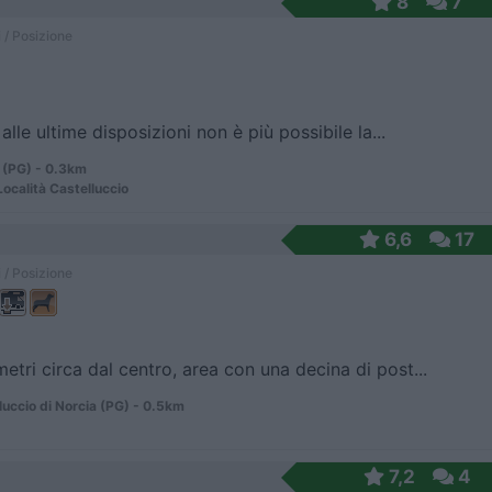
8
7
 / Posizione
alle ultime disposizioni non è più possibile la...
 (PG) - 0.3km
Località Castelluccio
6,6
17
 / Posizione
etri circa dal centro, area con una decina di post...
uccio di Norcia (PG) - 0.5km
7,2
4