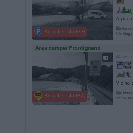
A poca 
Norcia
Area di sosta (PS)
Via Megg
Area camper Frontignano
1
Servizi
Vicino 
Ussita
Area di sosta (AA)
12 Via Pia