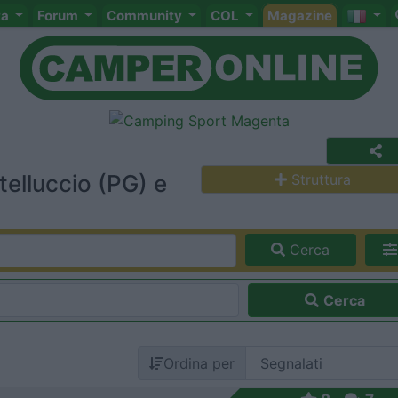
ta
Forum
Community
COL
Magazine
elluccio (PG) e
Struttura
Cerca
Cerca
Ordina per