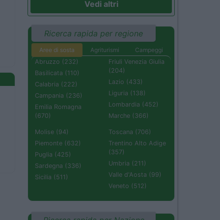
Vedi altri
Ricerca rapida per regione
Aree di sosta
Agriturismi
Campeggi
Abruzzo (232)
Friuli Venezia Giulia
(204)
Basilicata (110)
Lazio (433)
Calabria (222)
Liguria (138)
Campania (236)
Lombardia (452)
Emilia Romagna
(670)
Marche (366)
Molise (94)
Toscana (706)
Piemonte (632)
Trentino Alto Adige
(357)
Puglia (425)
Umbria (211)
Sardegna (336)
Valle d'Aosta (99)
Sicilia (511)
Veneto (512)