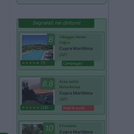
Segnalati nei dintorni
8
Villaggio Verde
Cupra
Cupra Marittima
(AP)
(1)
Campeggio
8.8
Area sosta
NaturAmica
Cupra Marittima
(AP)
(28)
Area di sosta
10
Il Frutteto
Cupra Marittima