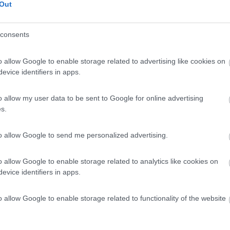
Out
 / Posizione
consents
piazzale sterrato pianeggiante, dotata di tutti i...
o allow Google to enable storage related to advertising like cookies on
 (PG) - 9.7km
evice identifiers in apps.
sali - loc. Campi di Norcia
o allow my user data to be sent to Google for online advertising
7
1
s.
 / Posizione
to allow Google to send me personalized advertising.
 dal centro, parcheggio misto auto, non segnalato,...
o allow Google to enable storage related to analytics like cookies on
evice identifiers in apps.
 (PG) - 9.9km
rconvallazione
o allow Google to enable storage related to functionality of the website
6,6
5
 / Posizione