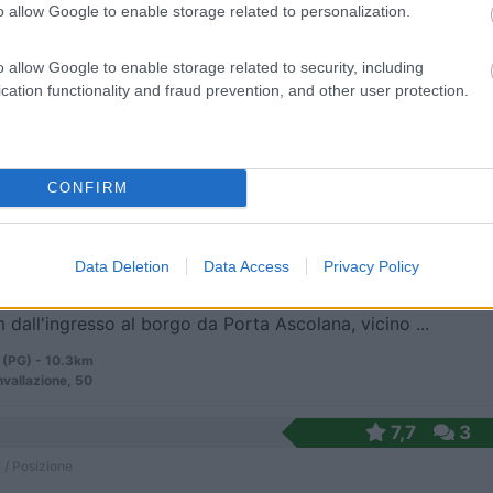
o allow Google to enable storage related to personalization.
iazzale pianeggiante, gratuito, privo di servizi.
o allow Google to enable storage related to security, including
 (PG) - 10.1km
cation functionality and fraud prevention, and other user protection.
Ospedale, 6
CONFIRM
5,7
18
 / Posizione
Data Deletion
Data Access
Privacy Policy
 dall'ingresso al borgo da Porta Ascolana, vicino ...
 (PG) - 10.3km
nvallazione, 50
7,7
3
 / Posizione