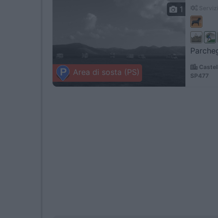
1
Servizi
Parcheg
Castell
Area di sosta (PS)
SP477