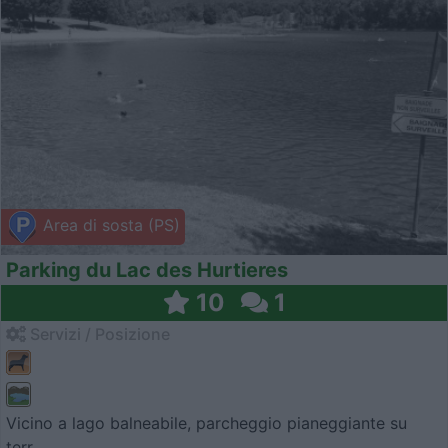
Area di sosta (PS)
Parking du Lac des Hurtieres
10
1
Servizi / Posizione
Vicino a lago balneabile, parcheggio pianeggiante su
terr...