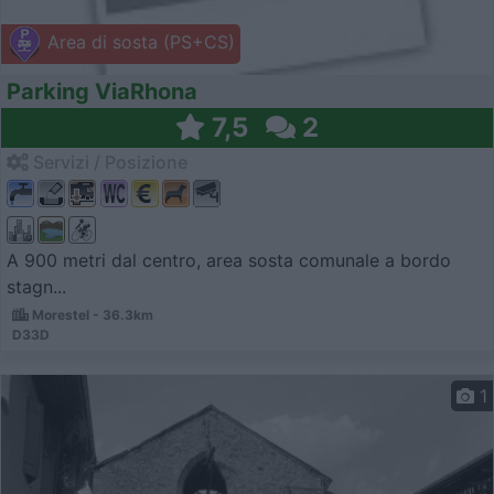
Area di sosta (PS+CS)
Parking ViaRhona
7,5
2
Servizi / Posizione
A 900 metri dal centro, area sosta comunale a bordo
stagn...
Morestel - 36.3km
D33D
1