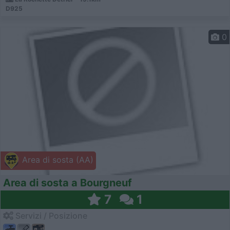
D925
0
Area di sosta (AA)
Area di sosta a Bourgneuf
7
1
Servizi / Posizione