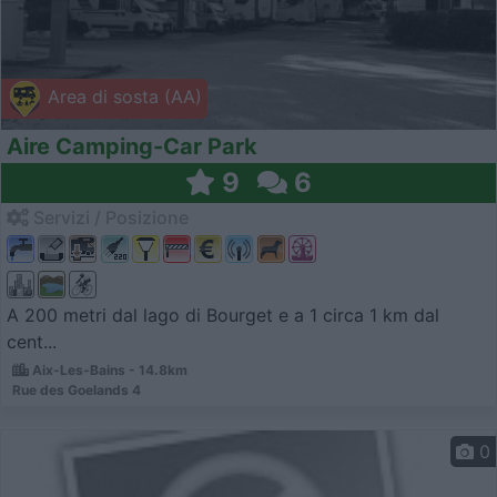
Area di sosta (AA)
Aire Camping-Car Park
9
6
Servizi / Posizione
A 200 metri dal lago di Bourget e a 1 circa 1 km dal
cent...
Aix-Les-Bains - 14.8km
Rue des Goelands 4
0