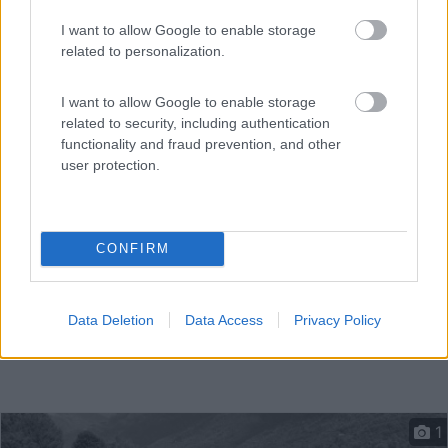
I want to allow Google to enable storage
related to personalization.
A 1,6 km dal centro, parcheggio misto con pullman, a
paga...
I want to allow Google to enable storage
Chanaz - 29.4km
related to security, including authentication
796 Rte de L'ecluse
functionality and fraud prevention, and other
user protection.
CONFIRM
Data Deletion
Data Access
Privacy Policy
1