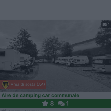
1
Area di sosta (AA)
Aire de camping car communale
8
1