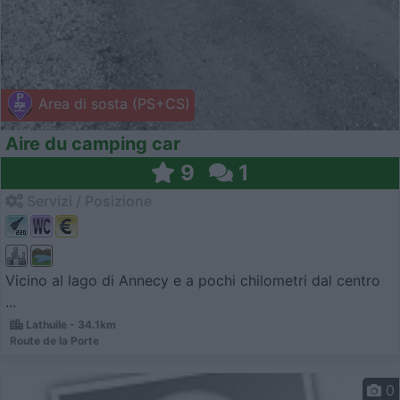
Area di sosta (PS+CS)
Aire du camping car
9
1
Servizi / Posizione
Vicino al lago di Annecy e a pochi chilometri dal centro
...
Lathuile - 34.1km
Route de la Porte
0