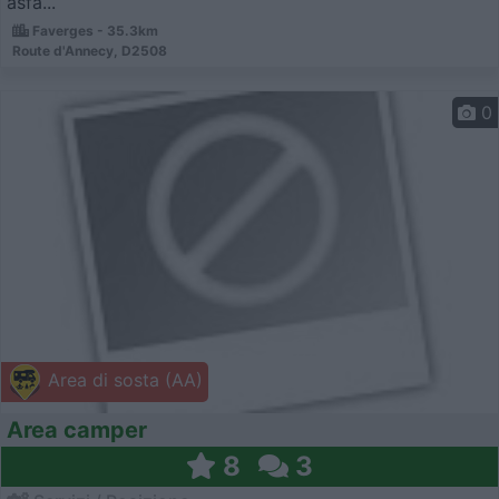
asfa...
Faverges - 35.3km
Route d'Annecy, D2508
0
Area di sosta (AA)
Area camper
8
3