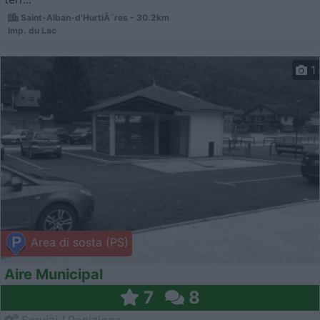
Saint-Alban-d'HurtiÃ¨res - 30.2km
Imp. du Lac
1
Area di sosta (PS)
Aire Municipal
7
8
Servizi / Posizione