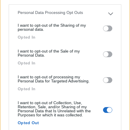
third parties.
Personal Data Processing Opt Outs
Please note that this website/app uses one or more Google
services and may gather and store information including but
I want to opt-out of the Sharing of my
not limited to your visit or usage behaviour. You may click to
personal data.
grant or deny consent to Google and its third-party tags to
Opted In
use your data for below specified purposes in below Google
consent section.
I want to opt-out of the Sale of my
Personal Data.
Area di sosta (AA)
Opted In
Area di sosta a Saint Pierre de Chartreuse
I want to opt-out of processing my
Personal Data for Targeted Advertising.
7
1
Opted In
Servizi / Posizione
I want to opt-out of Collection, Use,
Retention, Sale, and/or Sharing of my
Personal Data that Is Unrelated with the
Purposes for which it was collected.
Entrando in paese a sinistra dopo la chiesa. In centro, ...
Opted Out
Saint Pierre de Chartreuse - 26km