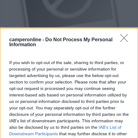
Area di sosta (AA)
camperonline -
Do Not Process My Personal
Information
Aire Camping-car park
6
2
If you wish to opt-out of the sale, sharing to third parties, or
processing of your personal or sensitive information for
Servizi / Posizione
targeted advertising by us, please use the below opt-out
section to confirm your selection. Please note that after your
opt-out request is processed you may continue seeing
interest-based ads based on personal information utilized by
A 750 m dal centro, vicina al porto fluviale, area attrez...
us or personal information disclosed to third parties prior to
your opt-out. You may separately opt-out of the further
Virignin - 24.4km
Port de Virignin
disclosure of your personal information by third parties on the
IAB’s list of downstream participants. This information may
also be disclosed by us to third parties on the
IAB’s List of
1
Downstream Participants
that may further disclose it to other