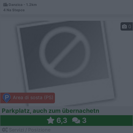
Danzica - 1.2km
4 Na Stepce
0
Area di sosta (PS)
Parkplatz, auch zum übernachetn
6,3
3
Servizi / Posizione