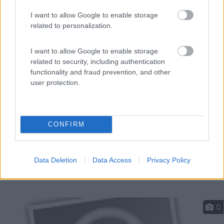
I want to allow Google to enable storage
Area di sosta per 20 camper. Prato uniforme,
related to personalization.
illuminato.Z...
Lukta - 113km
I want to allow Google to enable storage
Plichta 9
related to security, including authentication
functionality and fraud prevention, and other
user protection.
CONFIRM
Data Deletion
Data Access
Privacy Policy
0