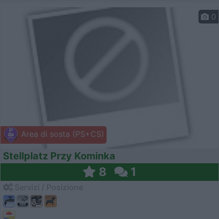
0
Area di sosta (PS+CS)
Stellplatz Przy Kominka
8
1
Servizi / Posizione