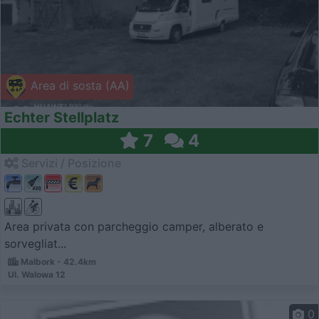
Area di sosta (AA)
Echter Stellplatz
7
4
Servizi / Posizione
Area privata con parcheggio camper, alberato e
sorvegliat...
Malbork - 42.4km
Ul. Walowa 12
0