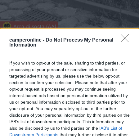
Area di sosta (AA)
Geotermia Grudziadz
camperonline -
Do Not Process My Personal
Information
8
1
Servizi / Posizione
If you wish to opt-out of the sale, sharing to third parties, or
processing of your personal or sensitive information for
targeted advertising by us, please use the below opt-out
section to confirm your selection. Please note that after your
Il centro città é a 5 km, adiacente ad una stazione g...
opt-out request is processed you may continue seeing
interest-based ads based on personal information utilized by
Grudziadz - 100.3km
Warszawska 36
us or personal information disclosed to third parties prior to
your opt-out. You may separately opt-out of the further
disclosure of your personal information by third parties on the
1
IAB’s list of downstream participants. This information may
also be disclosed by us to third parties on the
IAB’s List of
Downstream Participants
that may further disclose it to other