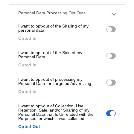
third parties.
Personal Data Processing Opt Outs
Please note that this website/app uses one or more Google
services and may gather and store information including but
I want to opt-out of the Sharing of my
not limited to your visit or usage behaviour. You may click to
personal data.
grant or deny consent to Google and its third-party tags to
Opted In
use your data for below specified purposes in below Google
consent section.
Area di sosta (PS)
I want to opt-out of the Sale of my
Personal Data.
Castello di Radzin
Opted In
6
1
I want to opt-out of processing my
Personal Data for Targeted Advertising.
Servizi / Posizione
Opted In
I want to opt-out of Collection, Use,
Retention, Sale, and/or Sharing of my
Area di sosta lungo la nazionale che da Danzica va a
Personal Data that Is Unrelated with the
Vars...
Purposes for which it was collected.
Opted Out
Radzin-chelminski - 108.8km
Motel Jaszcur