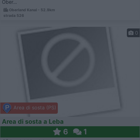
Ober...
Oberland Kanal - 52.9km
strada 526
0
Area di sosta (PS)
Area di sosta a Leba
6
1