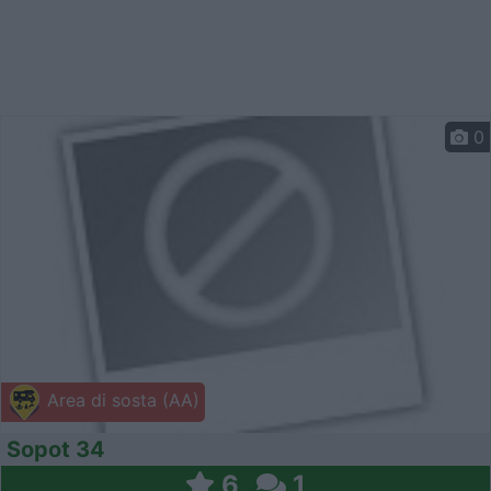
0
Area di sosta (AA)
Sopot 34
6
1