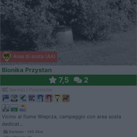
Area di sosta (AA)
Bionika Przystan
7,5
2
Servizi / Posizione
Vicino al fiume Wieprza, campeggio con area sosta
dedicat...
Darlowo - 145.5km