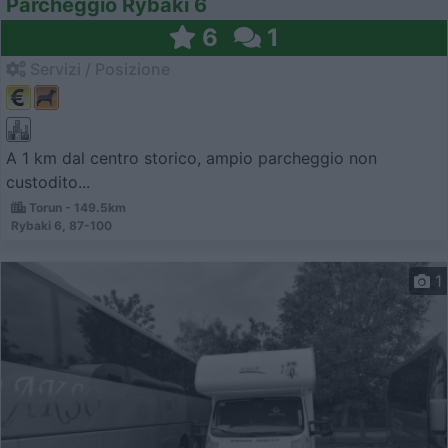
Parcheggio Rybaki 6
6
1
Servizi / Posizione
A 1 km dal centro storico, ampio parcheggio non
custodito...
Torun - 149.5km
Rybaki 6, 87-100
1