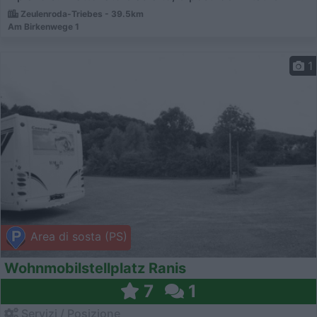
Zeulenroda-Triebes - 39.5km
Am Birkenwege 1
1
Area di sosta (PS)
Wohnmobilstellplatz Ranis
7
1
Servizi / Posizione