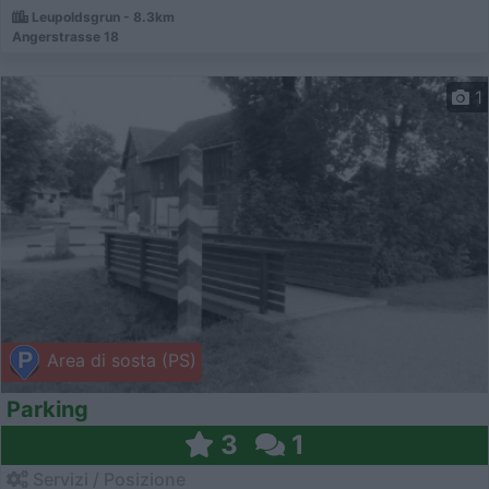
Leupoldsgrun - 8.3km
Angerstrasse 18
1
Area di sosta (PS)
Parking
3
1
Servizi / Posizione