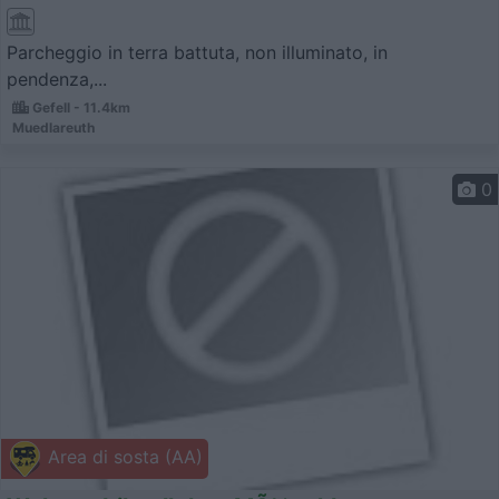
Parcheggio in terra battuta, non illuminato, in
pendenza,...
Gefell - 11.4km
Muedlareuth
0
Area di sosta (AA)