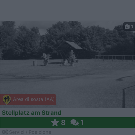
1
Area di sosta (AA)
Stellplatz am Strand
8
1
Servizi / Posizione