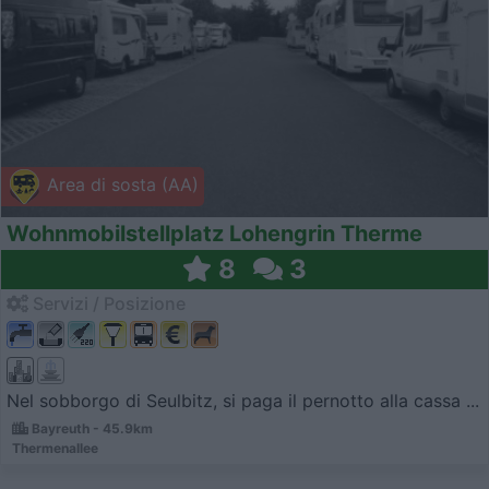
Area di sosta (AA)
Wohnmobilstellplatz Lohengrin Therme
8
3
Servizi / Posizione
Nel sobborgo di Seulbitz, si paga il pernotto alla cassa ...
Bayreuth - 45.9km
Thermenallee