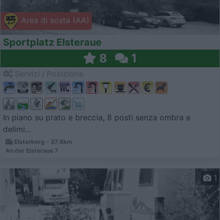
Area di sosta (AA)
Sportplatz Elsteraue
8
1
Servizi / Posizione
In piano su prato e breccia, 8 posti senza ombra e
delimi...
Elsterberg - 37.8km
An der Elsteraue 7
1