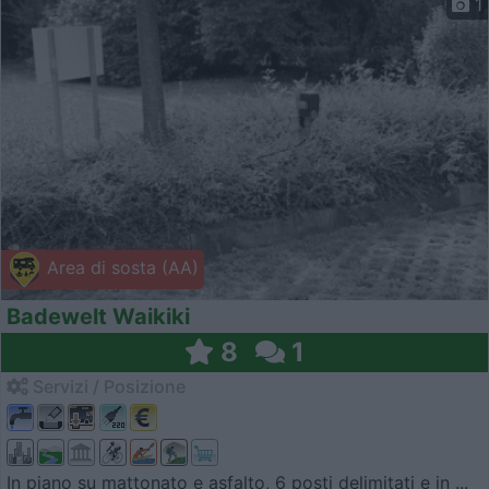
1
Area di sosta (AA)
Badewelt Waikiki
8
1
Servizi / Posizione
In piano su mattonato e asfalto, 6 posti delimitati e in ...