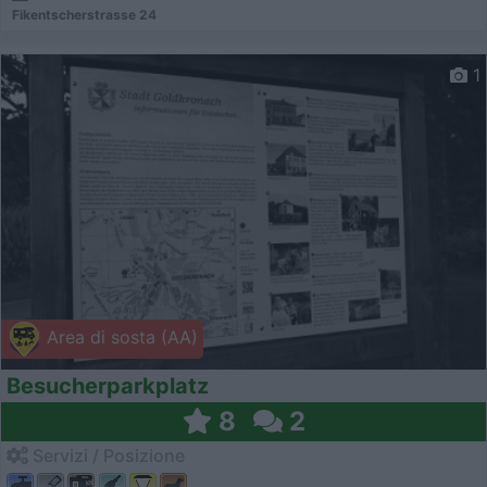
Fikentscherstrasse 24
1
Area di sosta (AA)
Besucherparkplatz
8
2
Servizi / Posizione