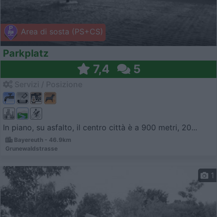
Area di sosta (PS+CS)
Parkplatz
7,4
5
Servizi / Posizione
In piano, su asfalto, il centro città è a 900 metri, 20...
Bayereuth - 46.9km
Grunewaldstrasse
1