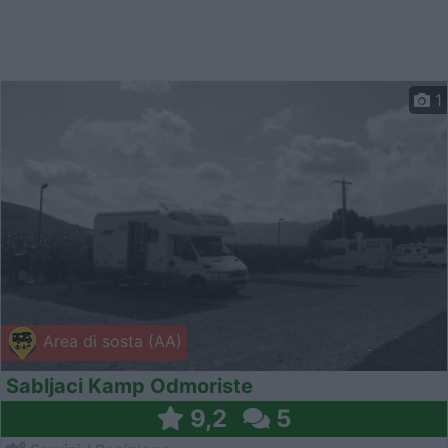
1
Area di sosta (AA)
Sabljaci Kamp Odmoriste
9,2
5