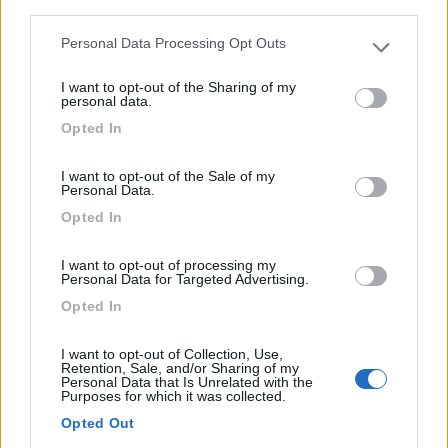
third parties.
Zagabria - 47km
Paromlinska Cesta 89
Personal Data Processing Opt Outs
Please note that this website/app uses one or more Google
services and may gather and store information including but
1
I want to opt-out of the Sharing of my
not limited to your visit or usage behaviour. You may click to
personal data.
grant or deny consent to Google and its third-party tags to
Opted In
use your data for below specified purposes in below Google
consent section.
I want to opt-out of the Sale of my
Personal Data.
Opted In
I want to opt-out of processing my
Personal Data for Targeted Advertising.
Opted In
Area di sosta (PS+CS)
I want to opt-out of Collection, Use,
Area sosta Krsko
Retention, Sale, and/or Sharing of my
Personal Data that Is Unrelated with the
10
1
Purposes for which it was collected.
Opted Out
Servizi / Posizione