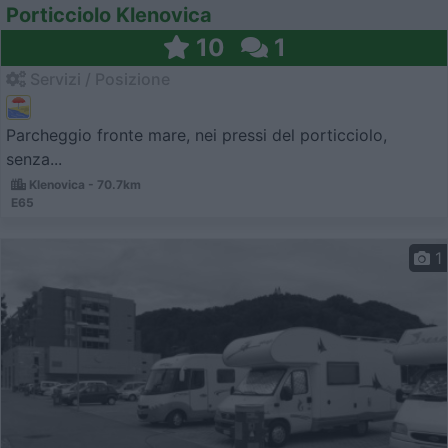
Porticciolo Klenovica
10
1
Servizi / Posizione
Parcheggio fronte mare, nei pressi del porticciolo,
senza...
Klenovica - 70.7km
E65
1