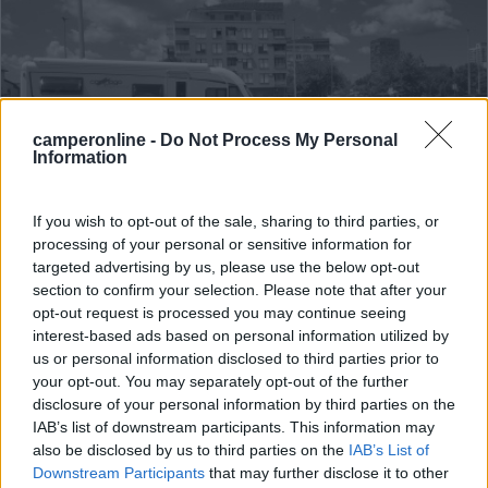
camperonline -
Do Not Process My Personal
Information
If you wish to opt-out of the sale, sharing to third parties, or
Area di sosta (PS)
processing of your personal or sensitive information for
targeted advertising by us, please use the below opt-out
Parking NSK
section to confirm your selection. Please note that after your
9
1
opt-out request is processed you may continue seeing
interest-based ads based on personal information utilized by
Servizi / Posizione
us or personal information disclosed to third parties prior to
your opt-out. You may separately opt-out of the further
disclosure of your personal information by third parties on the
IAB’s list of downstream participants. This information may
A circa 2,5 km dal centro, dietro al palazzo del
also be disclosed by us to third parties on the
IAB’s List of
congress...
Downstream Participants
that may further disclose it to other