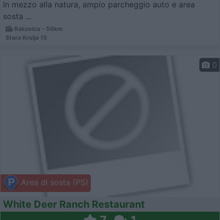
In mezzo alla natura, ampio parcheggio auto e area
sosta ...
Rakovica - 56km
Stara Krslja 15
0
Area di sosta (PS)
White Deer Ranch Restaurant