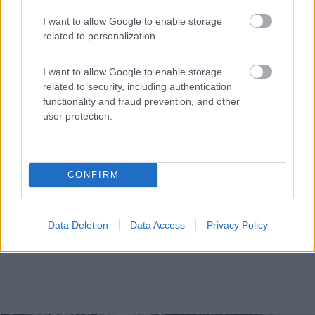
Area sosta bar Prostor
I want to allow Google to enable storage
10
1
related to personalization.
Servizi / Posizione
I want to allow Google to enable storage
related to security, including authentication
Punto sosta gratuito, presso bar ristorante di privati.
functionality and fraud prevention, and other
Sije - 52km
user protection.
CONFIRM
Data Deletion
Data Access
Privacy Policy