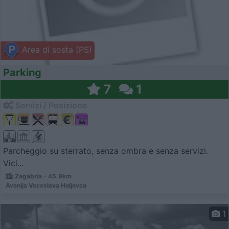
Area di sosta (PS)
Parking
7
1
Servizi / Posizione
Parcheggio su sterrato, senza ombra e senza servizi.
Vici...
Zagabria - 45.9km
Avenija Veceslava Holjevca
1