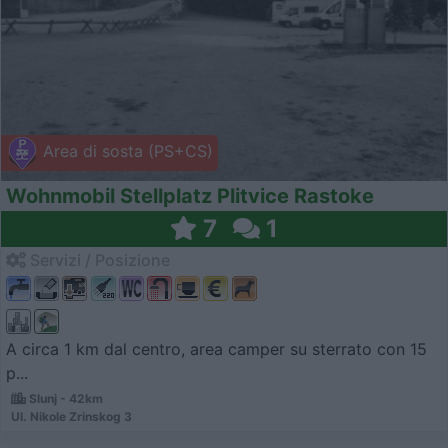
Area di sosta (PS+CS)
Wohnmobil Stellplatz Plitvice Rastoke
7
1
Servizi / Posizione
A circa 1 km dal centro, area camper su sterrato con 15
p...
Slunj - 42km
Ul. Nikole Zrinskog 3