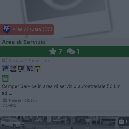
Area di sosta (CS)
Area di Servizio
7
1
Servizi / Posizione
Camper Service in area di servizio autostradale 52 km
ad ...
Trebnje - 60.9km
A2-E70
1