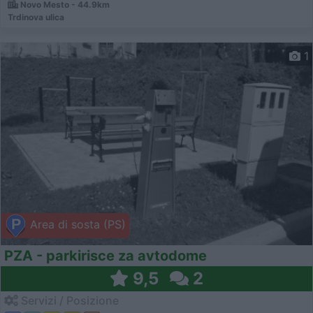
Novo Mesto - 44.9km
Trdinova ulica
1
Area di sosta (PS)
PZA - parkirisce za avtodome
9,5
2
Servizi / Posizione