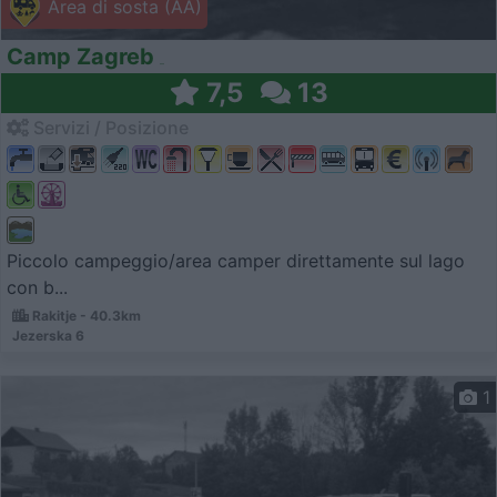
Area di sosta (AA)
Camp Zagreb
7,5
13
Servizi / Posizione
Piccolo campeggio/area camper direttamente sul lago
con b...
Rakitje - 40.3km
Jezerska 6
1