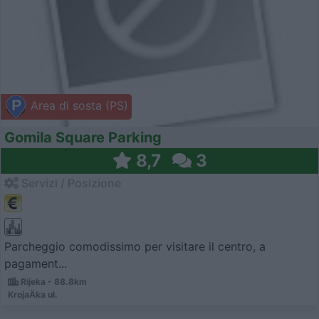
Area di sosta (PS)
Gomila Square Parking
8,7
3
Servizi / Posizione
Parcheggio comodissimo per visitare il centro, a
pagament...
Rijeka - 88.8km
KrojaÄka ul.