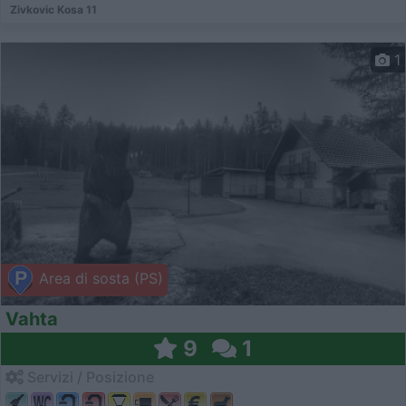
Zivkovic Kosa 11
1
Area di sosta (PS)
Vahta
9
1
Servizi / Posizione