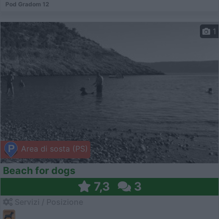
Pod Gradom 12
1
Area di sosta (PS)
Beach for dogs
7,3
3
Servizi / Posizione