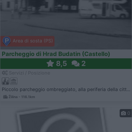
Area di sosta (PS)
Parcheggio di Hrad Budatin (Castello)
8,5
2
Servizi / Posizione
Piccolo parcheggio ombreggiato, alla periferia della citt...
Žilina - 116.1km
0