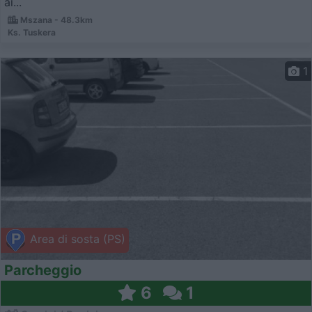
ai...
Mszana - 48.3km
Ks. Tuskera
1
Area di sosta (PS)
Parcheggio
6
1