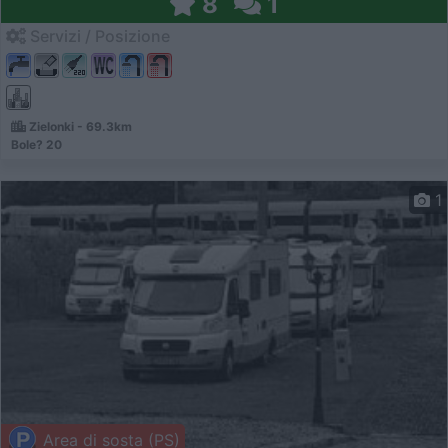
8
1
Servizi / Posizione
Zielonki - 69.3km
Bole? 20
1
Area di sosta (PS)