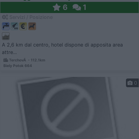
6
1
Servizi / Posizione
A 2,6 km dal centro, hotel dispone di apposita area
attre...
TerchovÃ - 112.1km
Biely Potok 664
0