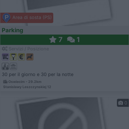
Area di sosta (PS)
Parking
7
1
Servizi / Posizione
30 per il giorno e 30 per la notte
Oswiecim - 29.2km
Stanislawy Leszczynskiej 12
0