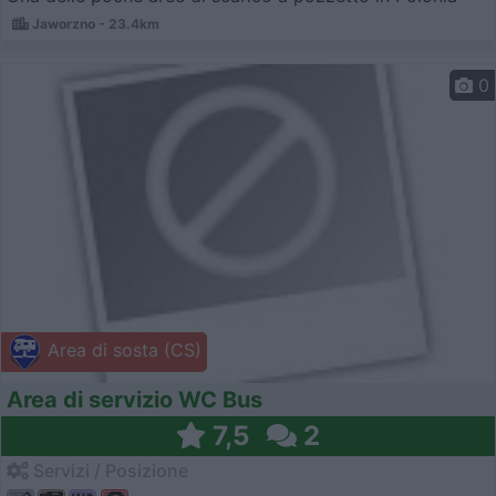
Jaworzno - 23.4km
0
Area di sosta (CS)
Area di servizio WC Bus
7,5
2
Servizi / Posizione