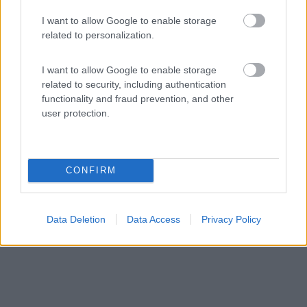
Servizi / Posizione
I want to allow Google to enable storage
related to personalization.
A 5 km dal centro, ampio piazzale su autobloccanti
I want to allow Google to enable storage
presso...
related to security, including authentication
functionality and fraud prevention, and other
Krakow - 62.9km
Ul. kolna 2
user protection.
CONFIRM
Data Deletion
Data Access
Privacy Policy