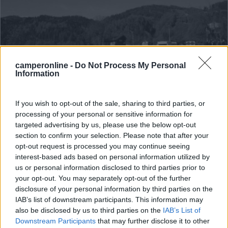
camperonline -
Do Not Process My Personal
Information
Area di sosta (PS)
If you wish to opt-out of the sale, sharing to third parties, or
processing of your personal or sensitive information for
Parcheggio
targeted advertising by us, please use the below opt-out
10
1
section to confirm your selection. Please note that after your
opt-out request is processed you may continue seeing
Servizi / Posizione
interest-based ads based on personal information utilized by
us or personal information disclosed to third parties prior to
your opt-out. You may separately opt-out of the further
Nella vallata del fiume Salzach e a50 km a sud di
disclosure of your personal information by third parties on the
Salisbu...
IAB’s list of downstream participants. This information may
Bischofshofen - 23.7km
also be disclosed by us to third parties on the
IAB’s List of
Gaisbergasse 8
Downstream Participants
that may further disclose it to other