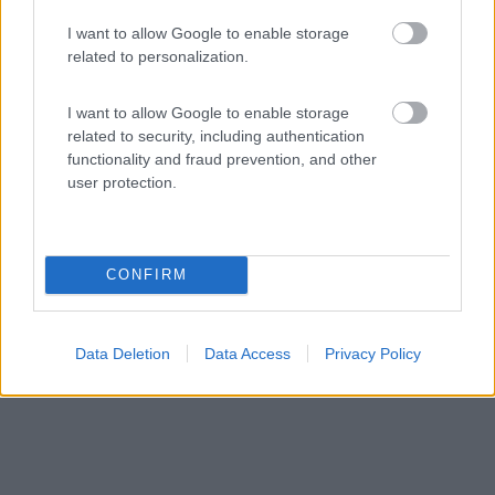
5,5
2
I want to allow Google to enable storage
Servizi / Posizione
related to personalization.
I want to allow Google to enable storage
related to security, including authentication
Parcheggio P2 con cartello di sosta camper, segnalato
functionality and fraud prevention, and other
sul...
user protection.
Inzell - 29.1km
Schwimmbadstrasse
CONFIRM
Data Deletion
Data Access
Privacy Policy