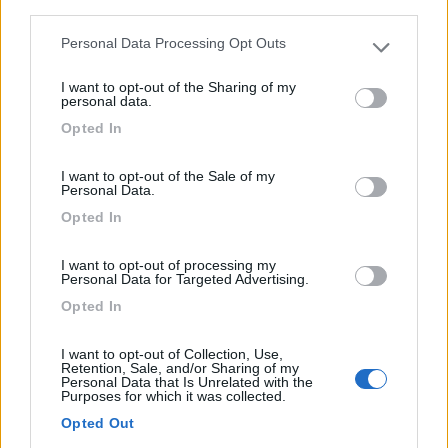
third parties.
0
Personal Data Processing Opt Outs
Please note that this website/app uses one or more Google
services and may gather and store information including but
I want to opt-out of the Sharing of my
not limited to your visit or usage behaviour. You may click to
personal data.
grant or deny consent to Google and its third-party tags to
Opted In
use your data for below specified purposes in below Google
consent section.
I want to opt-out of the Sale of my
Personal Data.
Opted In
I want to opt-out of processing my
Area di sosta (PS)
Personal Data for Targeted Advertising.
Opted In
P + R Salzburg South
6
1
I want to opt-out of Collection, Use,
Retention, Sale, and/or Sharing of my
Servizi / Posizione
Personal Data that Is Unrelated with the
Purposes for which it was collected.
Opted Out