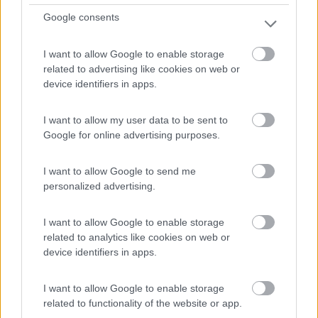
A 15 minuti dal centro raggiungibile con autobus, linea
Google consents
3...
Salisburgo - 26.2km
I want to allow Google to enable storage
Alpenstrasse
related to advertising like cookies on web or
device identifiers in apps.
1
I want to allow my user data to be sent to
Google for online advertising purposes.
I want to allow Google to send me
personalized advertising.
I want to allow Google to enable storage
related to analytics like cookies on web or
device identifiers in apps.
Area di sosta (PS)
I want to allow Google to enable storage
Parcheggio P 2
related to functionality of the website or app.