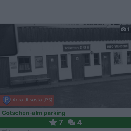
1
Area di sosta (PS)
Gotschen-alm parking
7
4