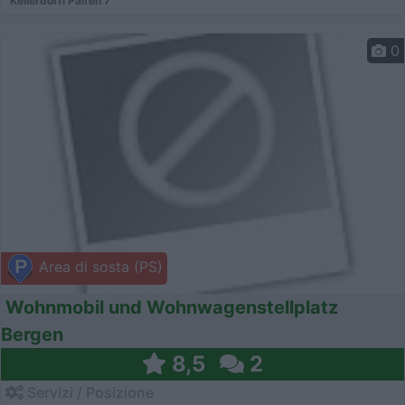
Kellerdörfl Palfen 7
0
Area di sosta (PS)
Wohnmobil und Wohnwagenstellplatz
Bergen
8,5
2
Servizi / Posizione