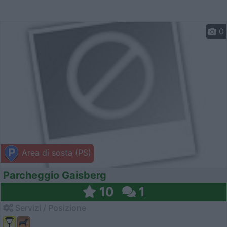
0
Area di sosta (PS)
Parcheggio Gaisberg
10
1
Servizi / Posizione