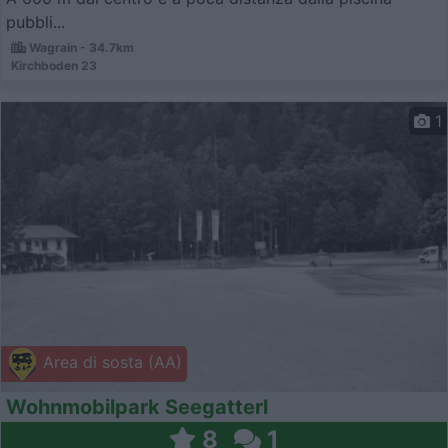
pubbli...
Wagrain - 34.7km
Kirchboden 23
1
Area di sosta (AA)
Wohnmobilpark Seegatterl
8
1