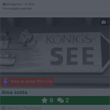
Konigssee - 4.2km
Parcheggio centrale
1
Area di sosta (PS+CS)
Area sosta
9
2
Servizi / Posizione