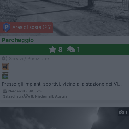
Area di sosta (PS)
Parcheggio
8
1
Servizi / Posizione
Presso gli impianti sportivi, vicino alla stazione dei Vi...
Norderdill - 39.5km
SalzachstraÃŸe 8, Niedernsill, Austria
1