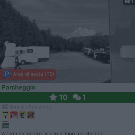
1
Area di sosta (PS)
Parcheggio
10
1
Servizi / Posizione
A 1 km dal centro, vicino al lago, parcheggio