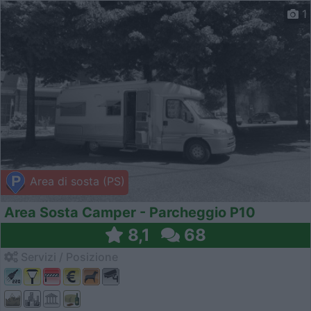
1
Area di sosta (PS)
Area Sosta Camper - Parcheggio P10
8,1
68
Servizi / Posizione