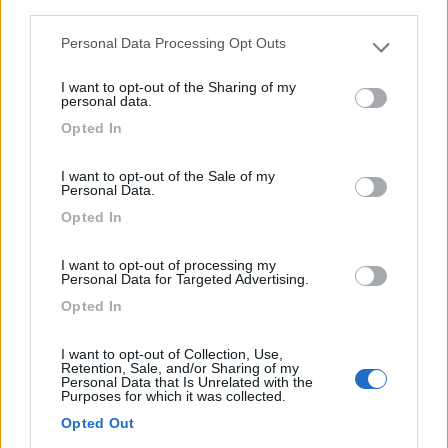
third parties.
Personal Data Processing Opt Outs
Please note that this website/app uses one or more Google
services and may gather and store information including but
I want to opt-out of the Sharing of my
not limited to your visit or usage behaviour. You may click to
personal data.
Area di sosta (PS+CS)
grant or deny consent to Google and its third-party tags to
Opted In
use your data for below specified purposes in below Google
Parcheggio
consent section.
7,9
14
I want to opt-out of the Sale of my
Personal Data.
Servizi / Posizione
Opted In
I want to opt-out of processing my
Personal Data for Targeted Advertising.
In parking vicino al fiume, con carico/scarico, presso ca...
Opted In
Mercato Saraceno (FC) - 10.9km
Viale Giacomo Matteotti
I want to opt-out of Collection, Use,
Retention, Sale, and/or Sharing of my
Personal Data that Is Unrelated with the
Purposes for which it was collected.
1
Opted Out