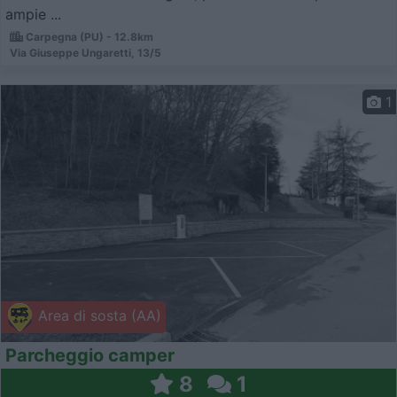
ampie ...
Carpegna (PU) - 12.8km
Via Giuseppe Ungaretti, 13/5
1
Area di sosta (AA)
Parcheggio camper
8
1