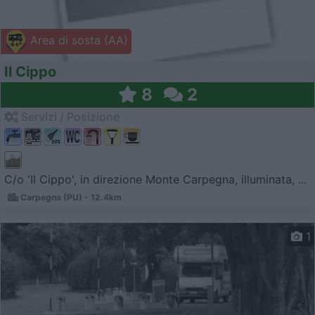
Area di sosta (AA)
Il Cippo
8
2
Servizi / Posizione
C/o 'Il Cippo', in direzione Monte Carpegna, illuminata, ...
Carpegna (PU) - 12.4km
1