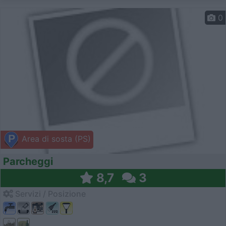
0
Area di sosta (PS)
Parcheggi
8,7
3
Servizi / Posizione