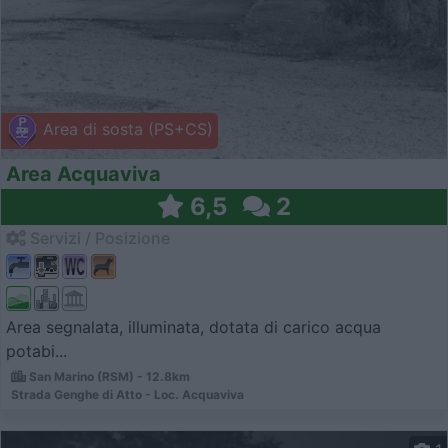
Area di sosta (PS+CS)
Area Acquaviva
6,5
2
Servizi / Posizione
Area segnalata, illuminata, dotata di carico acqua
potabi...
San Marino (RSM) - 12.8km
Strada Genghe di Atto - Loc. Acquaviva