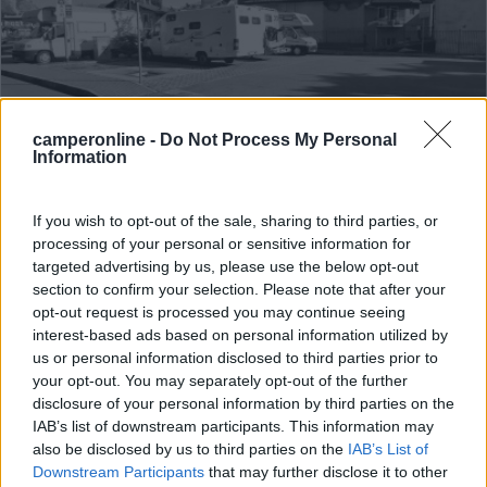
camperonline -
Do Not Process My Personal
Information
Area di sosta (PS)
If you wish to opt-out of the sale, sharing to third parties, or
Parcheggio
processing of your personal or sensitive information for
3,6
11
targeted advertising by us, please use the below opt-out
section to confirm your selection. Please note that after your
Servizi / Posizione
opt-out request is processed you may continue seeing
interest-based ads based on personal information utilized by
us or personal information disclosed to third parties prior to
your opt-out. You may separately opt-out of the further
A 1,5 km dal centro, dopo 300 m inizia lungolago, punto
disclosure of your personal information by third parties on the
s...
IAB’s list of downstream participants. This information may
Stresa (VB) - 12.6km
also be disclosed by us to third parties on the
IAB’s List of
Via Privata F.lli Bandiera, 7
Downstream Participants
that may further disclose it to other