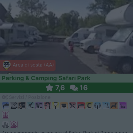
Area di sosta (AA)
Parking & Camping Safari Park
7,6
16
Servizi / Posizione
Area campeggio associata al Safari Park di Pombia con