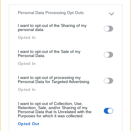
third parties.
0
Personal Data Processing Opt Outs
Please note that this website/app uses one or more Google
services and may gather and store information including but
I want to opt-out of the Sharing of my
not limited to your visit or usage behaviour. You may click to
personal data.
grant or deny consent to Google and its third-party tags to
Opted In
use your data for below specified purposes in below Google
consent section.
I want to opt-out of the Sale of my
Personal Data.
Opted In
I want to opt-out of processing my
Area di sosta (PS)
Personal Data for Targeted Advertising.
Opted In
Area di sosta a Intra
8
1
I want to opt-out of Collection, Use,
Retention, Sale, and/or Sharing of my
Personal Data that Is Unrelated with the
Servizi / Posizione
Purposes for which it was collected.
Opted Out
C/o imbarco traghetto per Baveno, vicino al centro