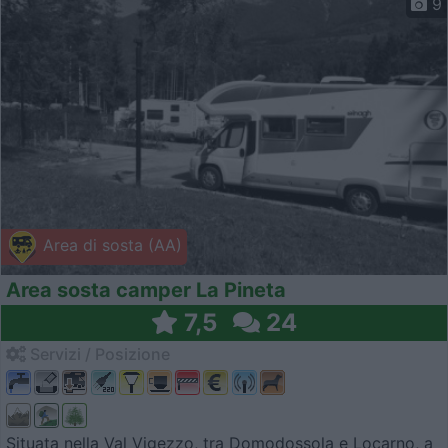
9
Area di sosta (AA)
Area sosta camper La Pineta
7,5
24
Servizi / Posizione
Situata nella Val Vigezzo, tra Domodossola e Locarno, a