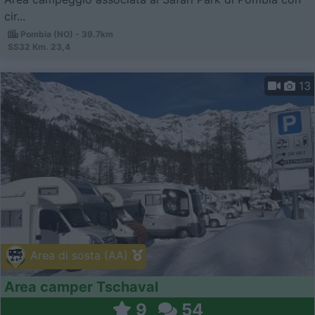
cir...
Pombia (NO) - 39.7km
SS32 Km. 23,4
13
Area di sosta (AA)
Area camper Tschaval
9
54