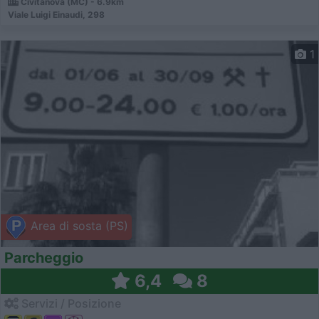
Civitanova (MC) - 6.9km
Viale Luigi Einaudi, 298
1
Area di sosta (PS)
Parcheggio
6,4
8
Servizi / Posizione