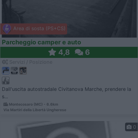
Area di sosta (PS+CS)
Parcheggio camper e auto
4,8
6
Servizi / Posizione
Dall'uscita autostradale Civitanova Marche, prendere la
s...
Montecosaro (MC) - 6.6km
Via Martiri della Libertà Ungherese
0