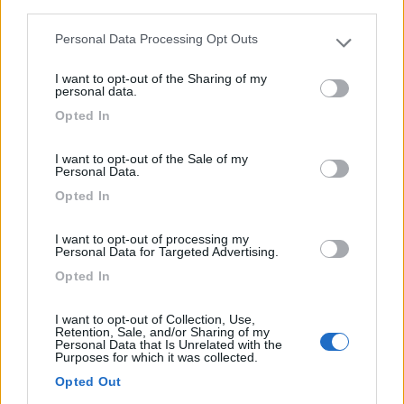
third parties.
Personal Data Processing Opt Outs
A pochi metri dalla spiaggia e dalla pista ciclabile, par...
Please note that this website/app uses one or more Google
Porto Recanati (MC) - 10.4km
services and may gather and store information including but
I want to opt-out of the Sharing of my
Viale Cristoforo Colombo
not limited to your visit or usage behaviour. You may click to
personal data.
grant or deny consent to Google and its third-party tags to
Opted In
use your data for below specified purposes in below Google
1
consent section.
I want to opt-out of the Sale of my
Personal Data.
Opted In
I want to opt-out of processing my
Personal Data for Targeted Advertising.
Opted In
I want to opt-out of Collection, Use,
Retention, Sale, and/or Sharing of my
Personal Data that Is Unrelated with the
Area di sosta (AA)
Purposes for which it was collected.
Opted Out
Area Porto Recanati