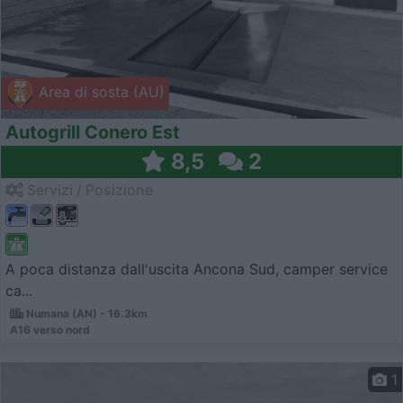
Area di sosta (AU)
Autogrill Conero Est
8,5
2
Servizi / Posizione
A poca distanza dall'uscita Ancona Sud, camper service
ca...
Numana (AN) - 16.3km
A16 verso nord
1