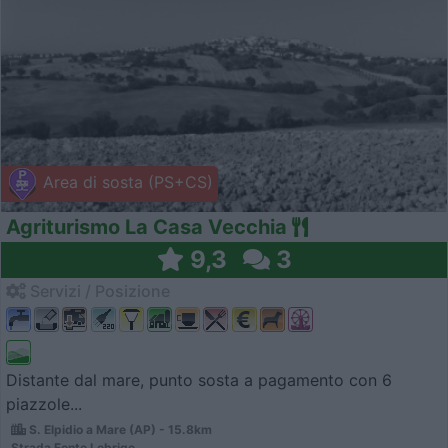
Area di sosta (PS+CS)
Agriturismo La Casa Vecchia
9,3
3
Servizi / Posizione
Distante dal mare, punto sosta a pagamento con 6
piazzole...
S. Elpidio a Mare (AP) - 15.8km
Strada Fonte Lebrige