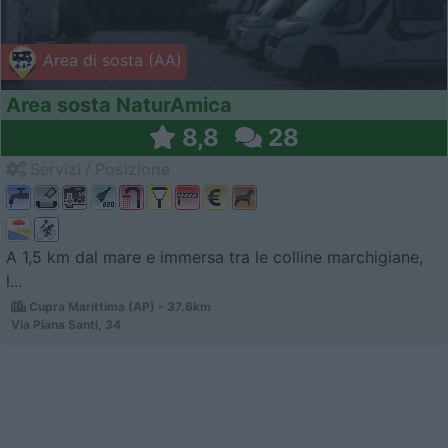
Area di sosta (AA)
Area sosta NaturAmica
8,8
28
Servizi / Posizione
A 1,5 km dal mare e immersa tra le colline marchigiane,
l...
Cupra Marittima (AP) - 37.6km
Via Piana Santi, 34