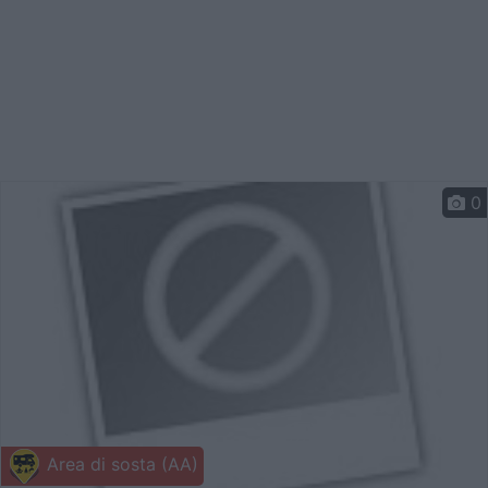
0
Area di sosta (AA)