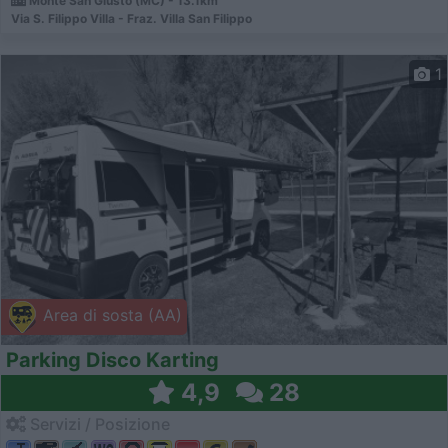
Monte San Giusto (MC) - 13.1km
Via S. Filippo Villa - Fraz. Villa San Filippo
1
Area di sosta (AA)
Parking Disco Karting
4,9
28
Servizi / Posizione