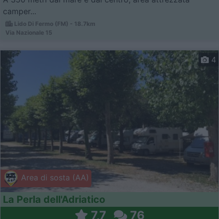
camper...
Lido Di Fermo (FM) - 18.7km
Via Nazionale 15
4
Area di sosta (AA)
La Perla dell'Adriatico
7,7
76