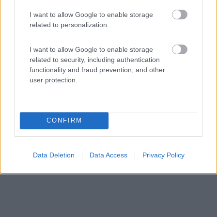
Area di sosta (PS)
I want to allow Google to enable storage
related to personalization.
Parcheggio pubblico
10
2
I want to allow Google to enable storage
related to security, including authentication
Servizi / Posizione
functionality and fraud prevention, and other
user protection.
A pochi passi dal mare, vicino al centro, parcheggio
grat...
CONFIRM
Porto Recanati (MC) - 11km
Via Colombo, 6
Data Deletion
Data Access
Privacy Policy