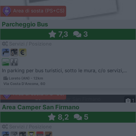
Area di sosta (PS+CS)
Parcheggio Bus
7,3
3
Servizi / Posizione
In parking per bus turistici, sotto le mura, c/o servizi,...
Loreto (AN) - 12km
Via Costa D'Ancona, 60
Area di sosta (PS+CS)
1
Area Camper San Firmano
8,2
5
Servizi / Posizione