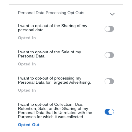
third parties.
Personal Data Processing Opt Outs
Please note that this website/app uses one or more Google
services and may gather and store information including but
I want to opt-out of the Sharing of my
not limited to your visit or usage behaviour. You may click to
personal data.
grant or deny consent to Google and its third-party tags to
Opted In
use your data for below specified purposes in below Google
consent section.
I want to opt-out of the Sale of my
Personal Data.
Area di sosta (PS)
Opted In
Parcheggio
I want to opt-out of processing my
Personal Data for Targeted Advertising.
8,5
2
Opted In
Servizi / Posizione
I want to opt-out of Collection, Use,
Retention, Sale, and/or Sharing of my
Personal Data that Is Unrelated with the
Purposes for which it was collected.
Grande parcheggio vicino a torrente, nessun servizio.
Opted Out
Pos...