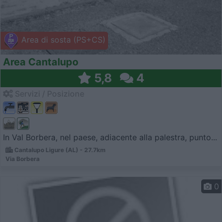
Area di sosta (PS+CS)
Area Cantalupo
5,8
4
Servizi / Posizione
In Val Borbera, nel paese, adiacente alla palestra, punto...
Cantalupo Ligure (AL) - 27.7km
Via Borbera
0