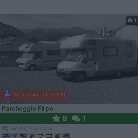
1
Area di sosta (PS+CS)
Parcheggio Firpo
8
1
Servizi / Posizione