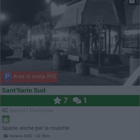
1
Area di sosta (PS)
Sant'Ilario Sud
7
1
Servizi / Posizione
Spazio anche per la roulotte
Genova (GE) - 22.5km