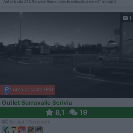
Autostrada A12 Genova-Roma dopo lo svincolo x nervi1° autogrill
1
Area di sosta (PS)
Outlet Serravalle Scrivia
8,1
19
Servizi / Posizione