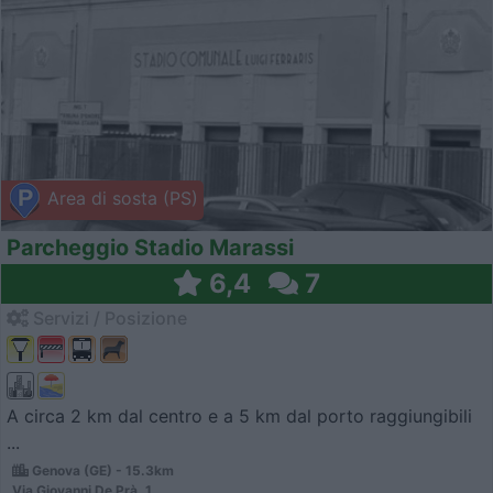
Area di sosta (PS)
Parcheggio Stadio Marassi
6,4
7
Servizi / Posizione
A circa 2 km dal centro e a 5 km dal porto raggiungibili
...
Genova (GE) - 15.3km
Via Giovanni De Prà, 1