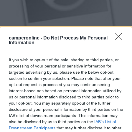
Area di sosta (PS)
camperonline -
Do Not Process My Personal
Information
Parcheggio Tagliolo
7
2
If you wish to opt-out of the sale, sharing to third parties, or
Servizi / Posizione
processing of your personal or sensitive information for
targeted advertising by us, please use the below opt-out
section to confirm your selection. Please note that after your
opt-out request is processed you may continue seeing
In prossimità di parco giochi, parcheggio per sosta
interest-based ads based on personal information utilized by
brev...
us or personal information disclosed to third parties prior to
your opt-out. You may separately opt-out of the further
Tagliolo Monferrato (AL) - 18.2km
Via San Vito
disclosure of your personal information by third parties on the
IAB’s list of downstream participants. This information may
also be disclosed by us to third parties on the
IAB’s List of
0
Downstream Participants
that may further disclose it to other