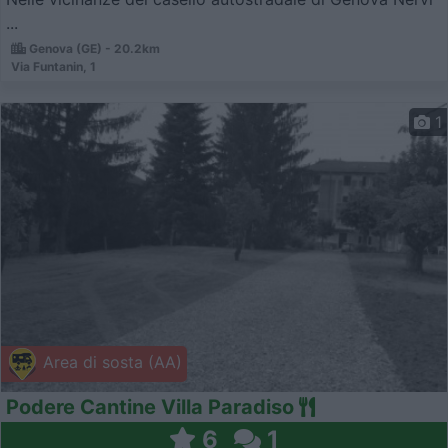
...
Genova (GE) - 20.2km
Via Funtanin, 1
1
Area di sosta (AA)
Podere Cantine Villa Paradiso
6
1