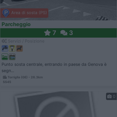
Area di sosta (PS)
Parcheggio
7
3
Servizi / Posizione
Punto sosta centrale, entrando in paese da Genova è
segn...
Torriglia (GE) - 26.3km
SS45
0