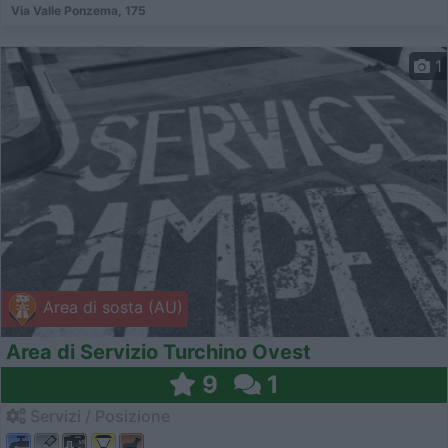
Via Valle Ponzema, 175
1
Area di sosta (AU)
Area di Servizio Turchino Ovest
9
1
Servizi / Posizione