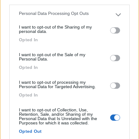
Strada della Canova
third parties.
Personal Data Processing Opt Outs
Please note that this website/app uses one or more Google
1
services and may gather and store information including but
I want to opt-out of the Sharing of my
not limited to your visit or usage behaviour. You may click to
personal data.
grant or deny consent to Google and its third-party tags to
Opted In
use your data for below specified purposes in below Google
consent section.
I want to opt-out of the Sale of my
Personal Data.
Opted In
I want to opt-out of processing my
Personal Data for Targeted Advertising.
Area di sosta (AA)
Opted In
Alberese Camper Park
I want to opt-out of Collection, Use,
Retention, Sale, and/or Sharing of my
7,1
13
Personal Data that Is Unrelated with the
Purposes for which it was collected.
Servizi / Posizione
Opted Out