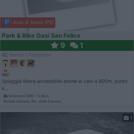
Area di sosta (PS)
Park & Bike Oasi San Felice
9
1
Servizi / Posizione
Spiaggia libera accessibile anche ai cani a 800m, punto
s...
Grosseto (GR) - 5.5km
Strada vicinale, Str. della Canova
1