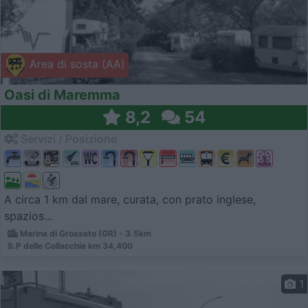
Area di sosta (AA)
Oasi di Maremma
8,2
54
Servizi / Posizione
A circa 1 km dal mare, curata, con prato inglese,
spazios...
Marina di Grosseto (GR) - 3.5km
S.P delle Collacchie km 34,400
1