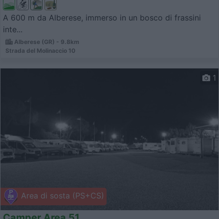
A 600 m da Alberese, immerso in un bosco di frassini
inte...
Alberese (GR) - 9.8km
Strada del Molinaccio 10
1
Area di sosta (PS+CS)
Camper Area 51