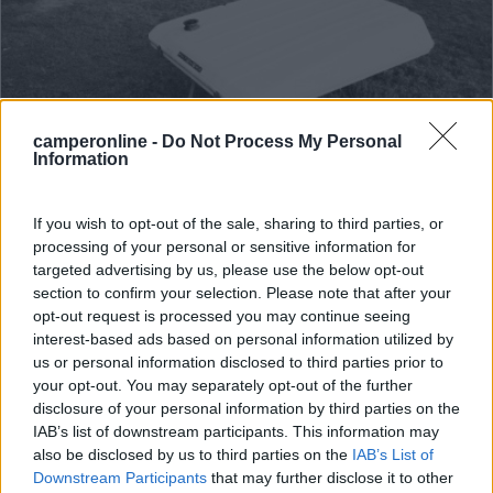
camperonline -
Do Not Process My Personal
Information
Area di sosta (AA)
If you wish to opt-out of the sale, sharing to third parties, or
processing of your personal or sensitive information for
Areaparking Canova
targeted advertising by us, please use the below opt-out
7,4
19
section to confirm your selection. Please note that after your
opt-out request is processed you may continue seeing
Servizi / Posizione
interest-based ads based on personal information utilized by
us or personal information disclosed to third parties prior to
your opt-out. You may separately opt-out of the further
disclosure of your personal information by third parties on the
A 400 metri dal mare attraversando la pineta,
IAB’s list of downstream participants. This information may
parcheggio ...
also be disclosed by us to third parties on the
IAB’s List of
Downstream Participants
that may further disclose it to other
Marina di Grosseto (GR) - 5.8km