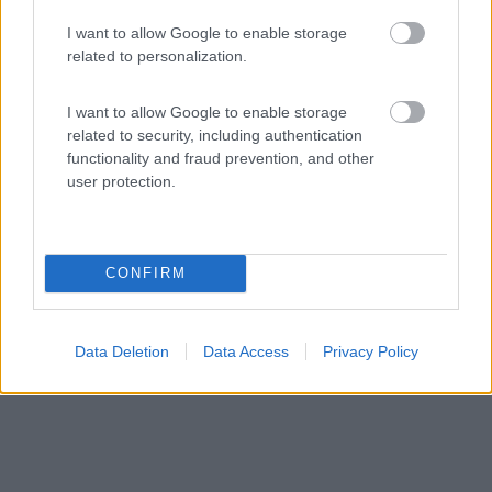
8
1
I want to allow Google to enable storage
Servizi / Posizione
related to personalization.
I want to allow Google to enable storage
related to security, including authentication
Parcheggio con 3 posti delimitati da strisce bianche all'...
functionality and fraud prevention, and other
user protection.
Grosseto (GR) - 9.3km
Via dell'Aviatore frazione Alberese
CONFIRM
Data Deletion
Data Access
Privacy Policy