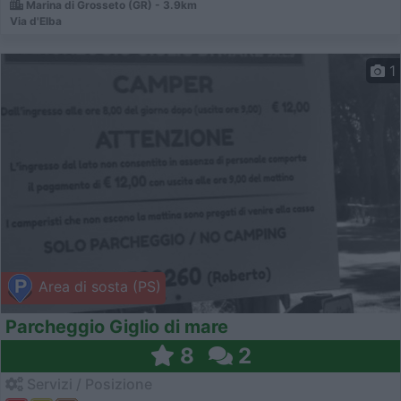
Marina di Grosseto (GR) - 3.9km
Via d'Elba
1
Area di sosta (PS)
Parcheggio Giglio di mare
8
2
Servizi / Posizione