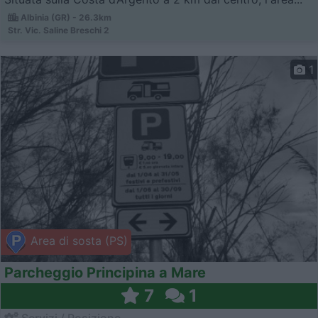
Albinia (GR) - 26.3km
Str. Vic. Saline Breschi 2
1
Area di sosta (PS)
Parcheggio Principina a Mare
7
1
Servizi / Posizione