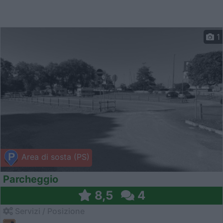
1
Area di sosta (PS)
Parcheggio
8,5
4
Servizi / Posizione