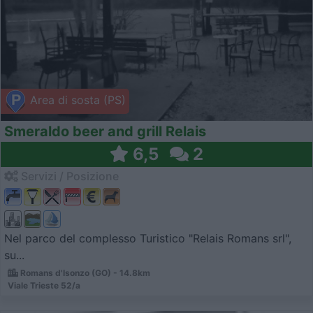
Area di sosta (PS)
Smeraldo beer and grill Relais
6,5
2
Servizi / Posizione
Nel parco del complesso Turistico "Relais Romans srl",
su...
Romans d'Isonzo (GO) - 14.8km
Viale Trieste 52/a