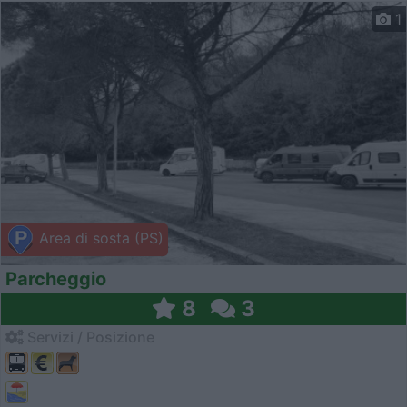
1
Area di sosta (PS)
Parcheggio
8
3
Servizi / Posizione