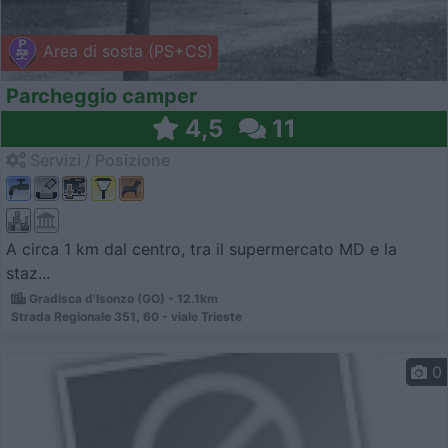
Area di sosta (PS+CS)
Parcheggio camper
4,5
11
Servizi / Posizione
A circa 1 km dal centro, tra il supermercato MD e la
staz...
Gradisca d'Isonzo (GO) - 12.1km
Strada Regionale 351, 60 - viale Trieste
0