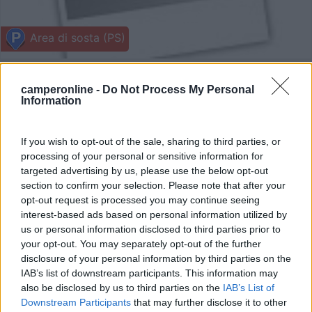
Area di sosta (PS)
Parcheggio Sacrario Miliare
8
8
camperonline -
Do Not Process My Personal
Information
Servizi / Posizione
If you wish to opt-out of the sale, sharing to third parties, or
processing of your personal or sensitive information for
targeted advertising by us, please use the below opt-out
Parcheggio diurno, non consentita la sosta notturna,
section to confirm your selection. Please note that after your
ness...
opt-out request is processed you may continue seeing
Fogliano Redipuglia (GO) - 14.2km
interest-based ads based on personal information utilized by
Via III° Armata, 27
us or personal information disclosed to third parties prior to
your opt-out. You may separately opt-out of the further
disclosure of your personal information by third parties on the
1
IAB’s list of downstream participants. This information may
also be disclosed by us to third parties on the
IAB’s List of
Downstream Participants
that may further disclose it to other