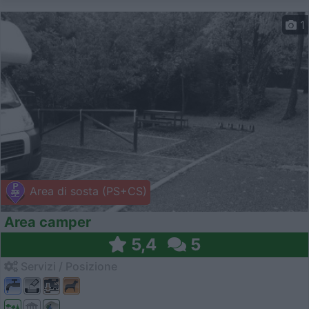
1
Area di sosta (PS+CS)
Area camper
5,4
5
Servizi / Posizione