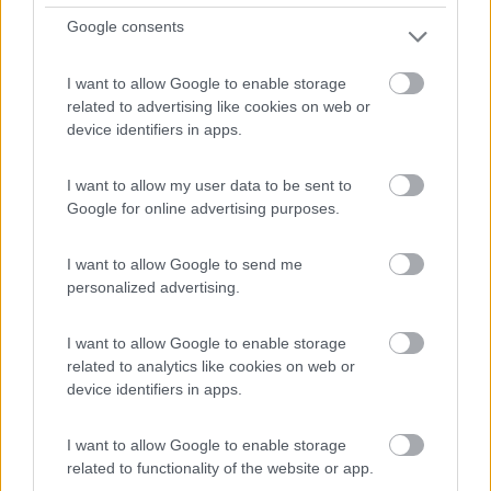
0
Google consents
I want to allow Google to enable storage
related to advertising like cookies on web or
device identifiers in apps.
I want to allow my user data to be sent to
Google for online advertising purposes.
I want to allow Google to send me
Area di sosta (PS)
personalized advertising.
Parcheggio
I want to allow Google to enable storage
1
1
related to analytics like cookies on web or
device identifiers in apps.
Servizi / Posizione
I want to allow Google to enable storage
In enorme parcheggio davanti alla stazione dei
related to functionality of the website or app.
Carabinier...