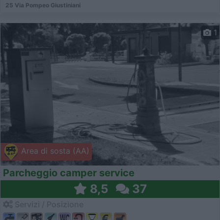
25 Via Pompeo Giustiniani
1
Area di sosta (AA)
Parcheggio camper service
8,5
37
Servizi / Posizione