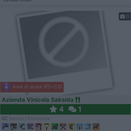
Via delle Fornaci
0
Area di sosta (PS+CS)
Azienda Vinicola Saksida
4
1
Servizi / Posizione