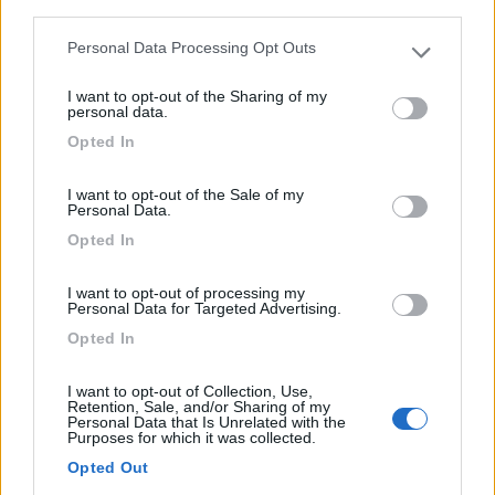
third parties.
Personal Data Processing Opt Outs
Please note that this website/app uses one or more Google
services and may gather and store information including but
I want to opt-out of the Sharing of my
not limited to your visit or usage behaviour. You may click to
personal data.
grant or deny consent to Google and its third-party tags to
Opted In
use your data for below specified purposes in below Google
consent section.
Area di sosta (PS)
I want to opt-out of the Sale of my
Personal Data.
Parcheggio
Opted In
4
2
I want to opt-out of processing my
Servizi / Posizione
Personal Data for Targeted Advertising.
Opted In
I want to opt-out of Collection, Use,
Nel parcheggio sterrato antistante la stazione ferroviari...
Retention, Sale, and/or Sharing of my
Personal Data that Is Unrelated with the
Fogliano Redipuglia (GO) - 14.6km
Purposes for which it was collected.
Direzione Sacrario Redipuglia, Via III° Armata, 35
Opted Out