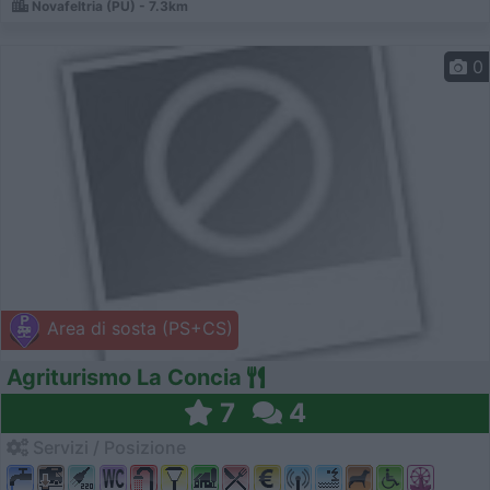
Novafeltria (PU) - 7.3km
0
Area di sosta (PS+CS)
Agriturismo La Concia
7
4
Servizi / Posizione