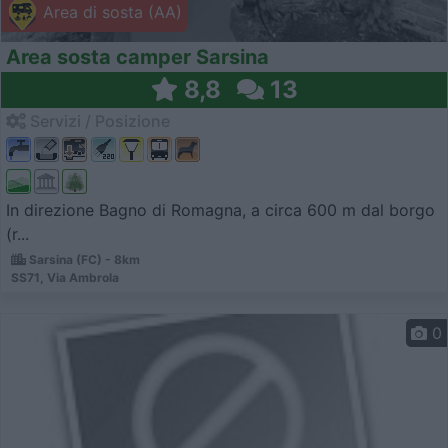
Area di sosta (AA)
Area sosta camper Sarsina
8,8
13
Servizi / Posizione
In direzione Bagno di Romagna, a circa 600 m dal borgo
(r...
Sarsina (FC) - 8km
SS71, Via Ambrola
0