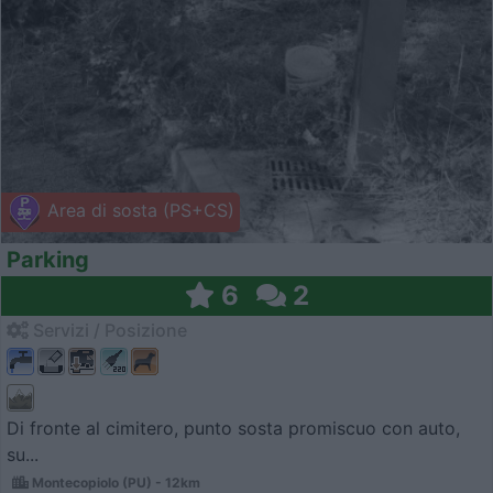
Area di sosta (PS+CS)
Parking
6
2
Servizi / Posizione
Di fronte al cimitero, punto sosta promiscuo con auto,
su...
Montecopiolo (PU) - 12km