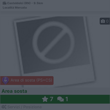
Casteldelci (RN) - 9.5km
Località Mercato
0
Area di sosta (PS+CS)
Area sosta
7
1
Servizi / Posizione