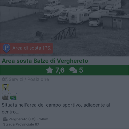
Area di sosta (PS)
Area sosta Balze di Verghereto
7,6
5
Servizi / Posizione
Situata nell'area del campo sportivo, adiacente al
centro...
Verghereto (FC) - 14km
Strada Provinciale 67