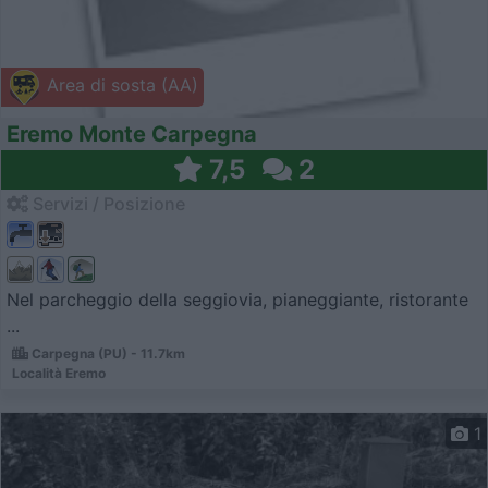
Area di sosta (AA)
Eremo Monte Carpegna
7,5
2
Servizi / Posizione
Nel parcheggio della seggiovia, pianeggiante, ristorante
...
Carpegna (PU) - 11.7km
Località Eremo
1