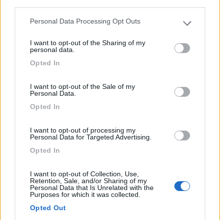
third parties.
Personal Data Processing Opt Outs
Please note that this website/app uses one or more Google
services and may gather and store information including but
Area di sosta (PS)
I want to opt-out of the Sharing of my
not limited to your visit or usage behaviour. You may click to
personal data.
grant or deny consent to Google and its third-party tags to
Parcheggio Cascate Alferello
Opted In
use your data for below specified purposes in below Google
7
1
consent section.
I want to opt-out of the Sale of my
Servizi / Posizione
Personal Data.
Opted In
Punto sosta su ghiaia, in leggera pendenza, comodo per
I want to opt-out of processing my
vi...
Personal Data for Targeted Advertising.
Verghereto (FC) - 11.3km
Opted In
LocalitÃ Mazzi
I want to opt-out of Collection, Use,
0
Retention, Sale, and/or Sharing of my
Personal Data that Is Unrelated with the
Purposes for which it was collected.
Opted Out