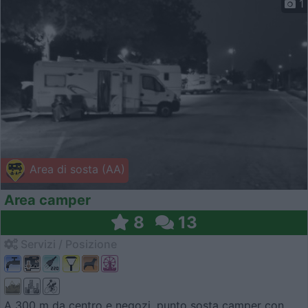
1
Area di sosta (AA)
Area camper
8
13
Servizi / Posizione
A 300 m da centro e negozi, punto sosta camper con