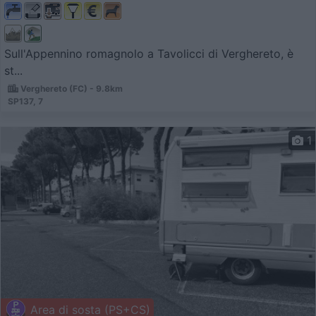
Sull'Appennino romagnolo a Tavolicci di Verghereto, è
st...
Verghereto (FC) - 9.8km
SP137, 7
1
Area di sosta (PS+CS)