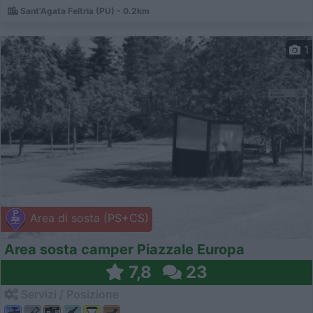
Sant'Agata Feltria (PU) - 0.2km
1
Area di sosta (PS+CS)
Area sosta camper Piazzale Europa
7,8
23
Servizi / Posizione