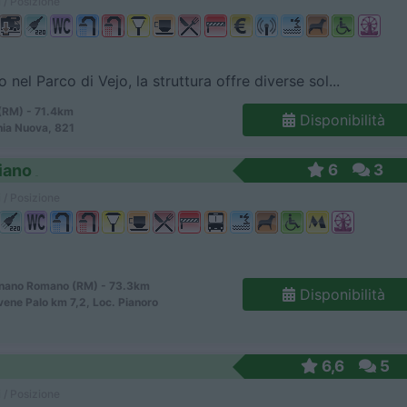
 / Posizione
 nel Parco di Vejo, la struttura offre diverse sol...
RM) - 71.4km
Disponibilità
nia Nuova, 821
iano
6
3
 / Posizione
nano Romano (RM) - 73.3km
Disponibilità
vene Palo km 7,2, Loc. Pianoro
6,6
5
 / Posizione