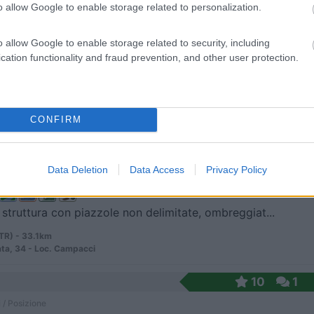
 / Posizione
o allow Google to enable storage related to personalization.
o allow Google to enable storage related to security, including
one (TR) - 31.2km
cation functionality and fraud prevention, and other user protection.
i
CONFIRM
7,4
32
 / Posizione
Data Deletion
Data Access
Privacy Policy
 struttura con piazzole non delimitate, ombreggiat...
(TR) - 33.1km
ta, 34 - Loc. Campacci
10
1
 / Posizione