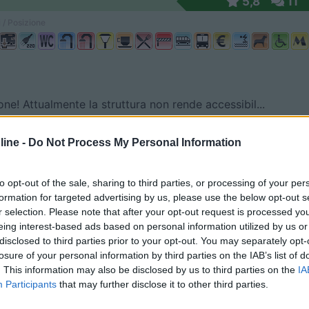
5,8
11
 / Posizione
one! Attualmente la struttura non rende accessibil...
nova (TE) - 81.7km
Disponibilità
a s.n.c.
ine -
Do Not Process My Personal Information
5,8
11
to opt-out of the sale, sharing to third parties, or processing of your per
 / Posizione
formation for targeted advertising by us, please use the below opt-out s
r selection. Please note that after your opt-out request is processed y
eing interest-based ads based on personal information utilized by us or
disclosed to third parties prior to your opt-out. You may separately opt-
losure of your personal information by third parties on the IAB’s list of
mente sul mare e immersa nell'oasi naturale del Pa...
. This information may also be disclosed by us to third parties on the
IA
Participants
that may further disclose it to other third parties.
 (TE) - 83km
Disponibilità
prile