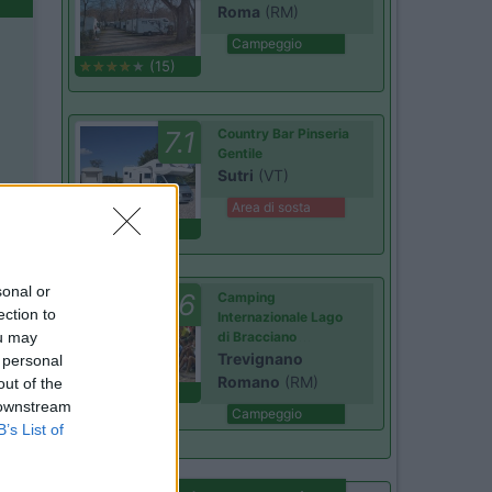
Roma
(RM)
Campeggio
(15)
7.1
Country Bar Pinseria
Gentile
Sutri
(VT)
Area di sosta
(12)
sonal or
6
Camping
ection to
Internazionale Lago
ou may
di Bracciano
Trevignano
 personal
Romano
(RM)
out of the
(3)
 downstream
Campeggio
B’s List of