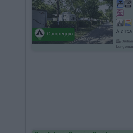
A circa
Campeggio
Giulian
Lungomar