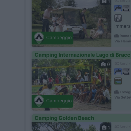
1
Servizi
Immerso
Roma (
Campeggio
Via Flami
Camping Internazionale Lago di Bracc
0
Servizi
Trevig
Via Sette
Campeggio
Camping Golden Beach
1
Servizi