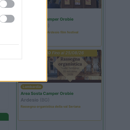
Lombardia
Area Sosta Camper Orobie
Ardesio
(BG)
Sacrae Scenae - Ardesio film festival
PROMO
Fino al 25/08/26
Lombardia
Area Sosta Camper Orobie
Ardesio
(BG)
Rassegna organistica della val Seriana