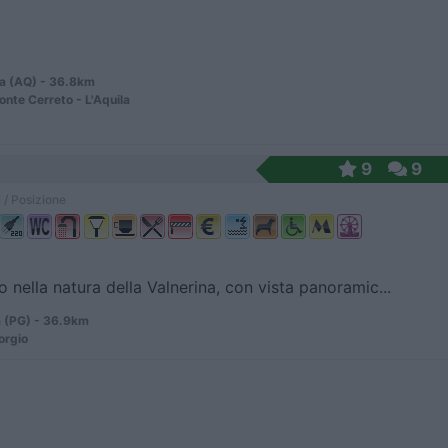
la (AQ) - 36.8km
onte Cerreto - L'Aquila
9
9
 / Posizione
 nella natura della Valnerina, con vista panoramic...
 (PG) - 36.9km
orgio