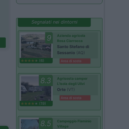
Segnalati nei dintorni
9
Azienda agricola
Rosa Ciarrocca
Santo Stefano di
Sessanio
(AQ)
(6)
Area di sosta
8.3
Agrisosta camper
L'Isola degli Ulivi
Orte
(VT)
Area di sosta
(19)
8.5
Campeggio Flaminio
Village