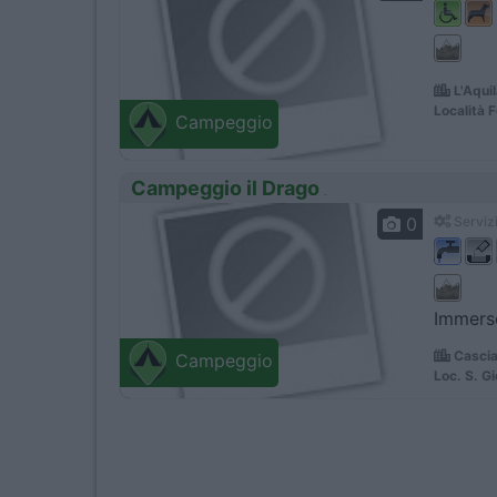
L'Aqui
Località F
Campeggio
Campeggio il Drago
0
Servizi
Immerso
Cascia
Campeggio
Loc. S. Gi