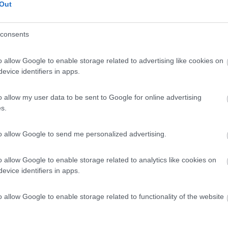
Out
ce (RI) - 28.1km
consents
o allow Google to enable storage related to advertising like cookies on
evice identifiers in apps.
o allow my user data to be sent to Google for online advertising
7,8
25
s.
 / Posizione
to allow Google to send me personalized advertising.
o allow Google to enable storage related to analytics like cookies on
ive del lago di Piediluco, immerso nel verde, area...
evice identifiers in apps.
uco (TR) - 28.3km
arina, Lago di Piediluco
o allow Google to enable storage related to functionality of the website
0