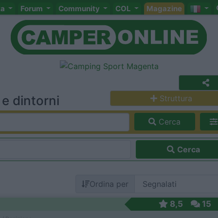
ta
Forum
Community
COL
Magazine
e dintorni
Struttura
Cerca
Cerca
Ordina per
8,5
15