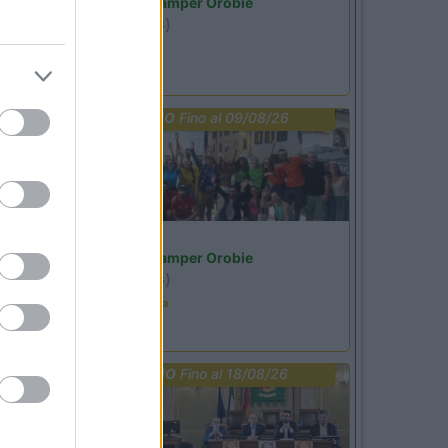
Area Sosta Camper Orobie
Ardesio
(BG)
Riscopri Ardesio
PROMO
Fino al 09/08/26
Lombardia
Area Sosta Camper Orobie
Ardesio
(BG)
Ardesio in scatola
PROMO
Fino al 18/08/26