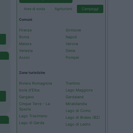
Aree di sosta
Agriturismi
Campeggi
Comuni
Firenze
Sirmione
Roma
Napoli
Matera
Verona
Venezia
Siena
Assisi
Pompei
Zone turistiche
Riviera Romagnola
Trentino
Isola d'Elba
Lago Maggiore
Gargano
Gardaland
Cinque Terre - La
Mirabilandia
Spezia
Lago di Como
Lago Trasimeno
Lago di Braies (BZ)
Lago di Garda
Lago di Ledro