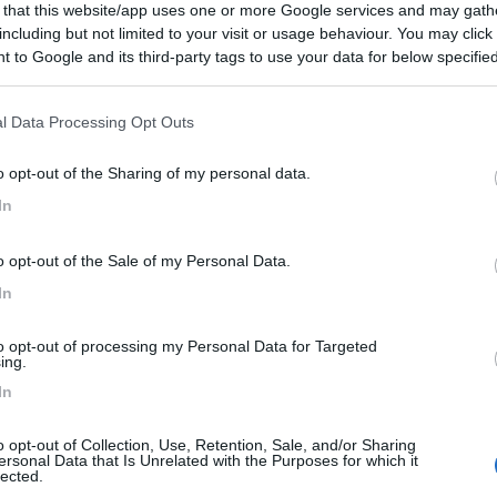
 that this website/app uses one or more Google services and may gath
including but not limited to your visit or usage behaviour. You may click 
10
4
 to Google and its third-party tags to use your data for below specifi
 / Posizione
ogle consent section.
l Data Processing Opt Outs
o opt-out of the Sharing of my personal data.
sicuro (TE) - 85.6km
Disponibilità
oppi, 6
In
2
1
o opt-out of the Sale of my Personal Data.
 / Posizione
In
to opt-out of processing my Personal Data for Targeted
ing.
o (RI) - 10.6km
In
, Strada Statale 4
o opt-out of Collection, Use, Retention, Sale, and/or Sharing
ersonal Data that Is Unrelated with the Purposes for which it
lected.
8
1