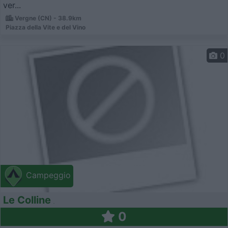
ver...
Vergne (CN) - 38.9km
Piazza della Vite e del Vino
0
Campeggio
Le Colline
0