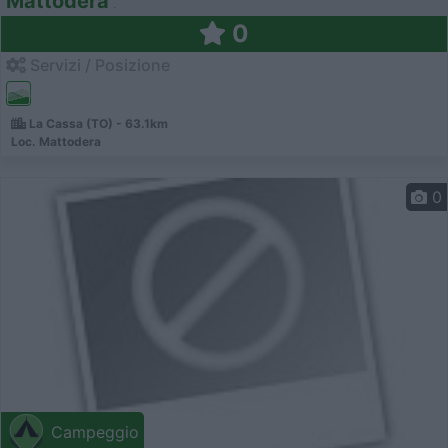
Mattodera
0
Servizi / Posizione
La Cassa (TO) - 63.1km
Loc. Mattodera
0
Campeggio