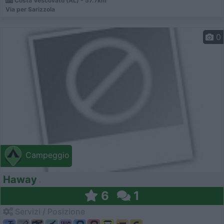
Costa Vescovato (AL) - 57.7km
Via per Sarizzola
0
Campeggio
Haway
6
1
Servizi / Posizione