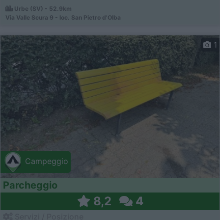
Urbe (SV) - 52.9km
Via Valle Scura 9 - loc. San Pietro d'Olba
1
Campeggio
Parcheggio
8,2
4
Servizi / Posizione