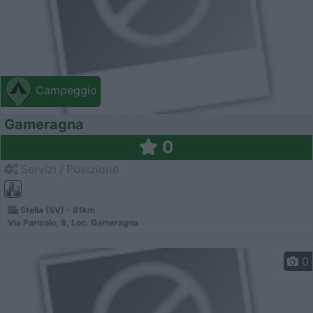
Campeggio
Gameragna
0
Servizi / Posizione
Stella (SV) - 61km
Via Parisolo, 8, Loc. Gameragna
0