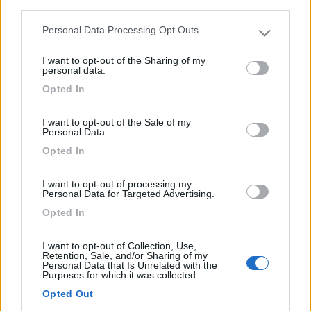
third parties.
Campeggio
Personal Data Processing Opt Outs
Please note that this website/app uses one or more Google
Camping La Cascina
services and may gather and store information including but
I want to opt-out of the Sharing of my
not limited to your visit or usage behaviour. You may click to
9
2
personal data.
grant or deny consent to Google and its third-party tags to
Opted In
Servizi / Posizione
use your data for below specified purposes in below Google
consent section.
I want to opt-out of the Sale of my
Personal Data.
Opted In
Ai piedi delle Langhe Monregalesi, a 1,7 km dal centro,
I want to opt-out of processing my
c...
Personal Data for Targeted Advertising.
Bastia Mondovì (CN) - 56km
Opted In
Loc. La Pieve 3
I want to opt-out of Collection, Use,
Retention, Sale, and/or Sharing of my
1
Personal Data that Is Unrelated with the
Purposes for which it was collected.
Opted Out