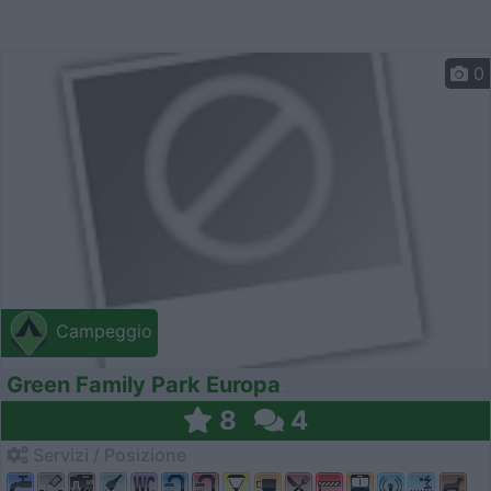
0
Campeggio
Green Family Park Europa
8
4
Servizi / Posizione