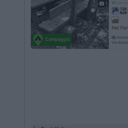
1
Servizi
Nel Par
Busana
Campeggio
Via Santa