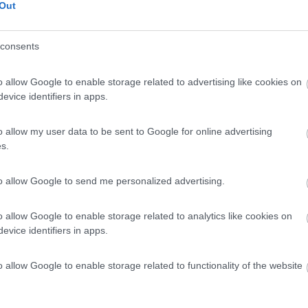
Out
consents
noro (MO) - 32.2km
e del Mare
o allow Google to enable storage related to advertising like cookies on
evice identifiers in apps.
9,3
3
o allow my user data to be sent to Google for online advertising
s.
 / Posizione
to allow Google to send me personalized advertising.
elago (MO) - 32.2km
o allow Google to enable storage related to analytics like cookies on
de di Canossa, 34
evice identifiers in apps.
o allow Google to enable storage related to functionality of the website
0
 / Posizione