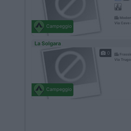
Moden
Via Cave 
Campeggio
La Solgara
0
Frassi
Via Trugo
Campeggio