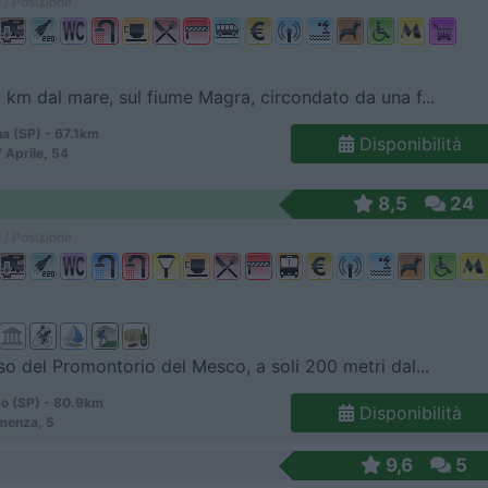
 / Posizione
 km dal mare, sul fiume Magra, circondato da una f...
a (SP) - 67.1km
Disponibilità
 Aprile, 54
8,5
24
 / Posizione
so del Promontorio del Mesco, a soli 200 metri dal...
o (SP) - 80.9km
Disponibilità
menza, 5
9,6
5