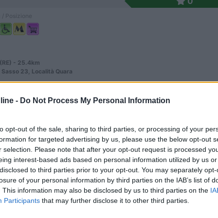
0
 / Posizione
(RE) - 25.4km
 Sasso 23, Località Quara
ine -
Do Not Process My Personal Information
0
 / Posizione
to opt-out of the sale, sharing to third parties, or processing of your per
formation for targeted advertising by us, please use the below opt-out s
r selection. Please note that after your opt-out request is processed y
eing interest-based ads based on personal information utilized by us or
to (RE) - 25.6km
disclosed to third parties prior to your opt-out. You may separately opt-
nciale 7, Località Vantasso Laghi
losure of your personal information by third parties on the IAB’s list of
. This information may also be disclosed by us to third parties on the
IA
Participants
that may further disclose it to other third parties.
6,7
3