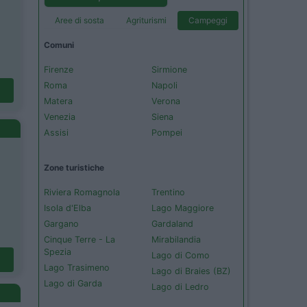
Aree di sosta
Agriturismi
Campeggi
Comuni
Firenze
Sirmione
Roma
Napoli
Matera
Verona
Venezia
Siena
Assisi
Pompei
Zone turistiche
Riviera Romagnola
Trentino
Isola d'Elba
Lago Maggiore
Gargano
Gardaland
Cinque Terre - La
Mirabilandia
Spezia
Lago di Como
Lago Trasimeno
Lago di Braies (BZ)
Lago di Garda
Lago di Ledro