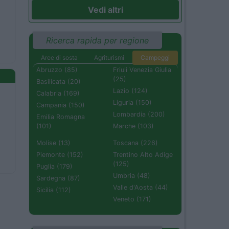
Vedi altri
Ricerca rapida per regione
Aree di sosta
Agriturismi
Campeggi
Abruzzo (85)
Friuli Venezia Giulia
(25)
Basilicata (20)
Lazio (124)
Calabria (169)
Liguria (150)
Campania (150)
Lombardia (200)
Emilia Romagna
(101)
Marche (103)
Molise (13)
Toscana (226)
Piemonte (152)
Trentino Alto Adige
(125)
Puglia (179)
Umbria (48)
Sardegna (87)
Valle d'Aosta (44)
Sicilia (112)
Veneto (171)