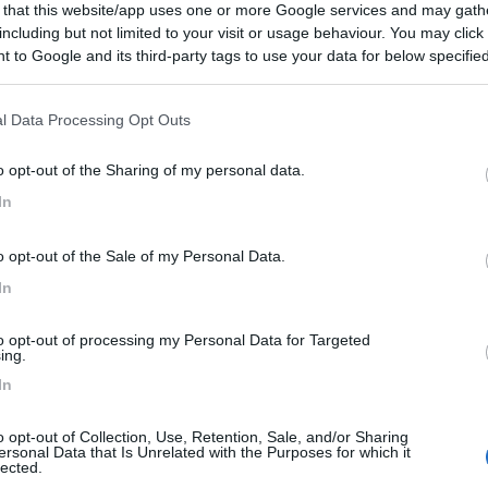
 that this website/app uses one or more Google services and may gath
 / Posizione
including but not limited to your visit or usage behaviour. You may click 
 to Google and its third-party tags to use your data for below specifi
ogle consent section.
riferia di Modena (raggiungibile anche con i mezzi...
l Data Processing Opt Outs
 (MO) - 28.6km
siana, 305/2 - Loc. Marzaglia
o opt-out of the Sharing of my personal data.
In
0
 / Posizione
o opt-out of the Sale of my Personal Data.
In
to opt-out of processing my Personal Data for Targeted
ing.
Minozzo (RE) - 31.2km
bio, Loc. Rescadore
In
o opt-out of Collection, Use, Retention, Sale, and/or Sharing
9
1
ersonal Data that Is Unrelated with the Purposes for which it
lected.
 / Posizione