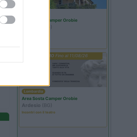
Lombardia
Area Sosta Camper Orobie
Ardesio
(BG)
Riscopri Ardesio
PROMO
Fino al 11/08/26
Lombardia
Area Sosta Camper Orobie
Ardesio
(BG)
Incontri con il teatro