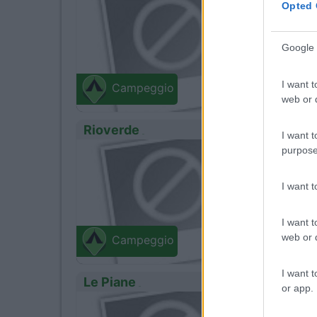
0
Opted 
Google 
Frassi
Via Grond
I want t
Campeggio
web or d
Rioverde
I want t
purpose
0
Servizi
I want 
Pievep
I want t
Via Matil
web or d
Campeggio
I want t
Le Piane
or app.
0
Servizi