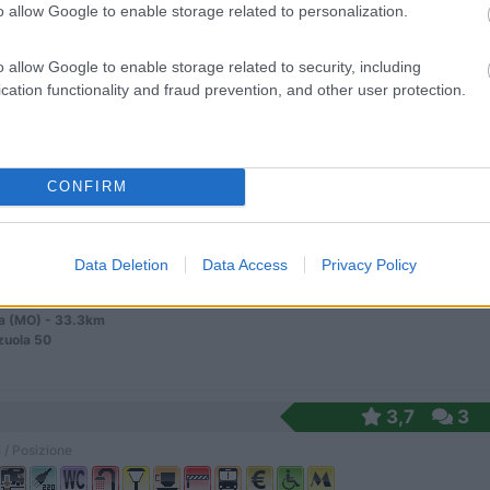
o allow Google to enable storage related to personalization.
ale (PC) - 33.1km
o allow Google to enable storage related to security, including
ane
cation functionality and fraud prevention, and other user protection.
0
CONFIRM
 / Posizione
Data Deletion
Data Access
Privacy Policy
a (MO) - 33.3km
zuola 50
3,7
3
 / Posizione