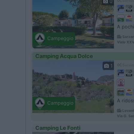
0
Servizi
A pochi
Sarzan
Campeggio
Viale XXV
Camping Acqua Dolce
1
Servizi
A ridos
Campeggio
Levant
Via G. Se
Camping Le Fonti