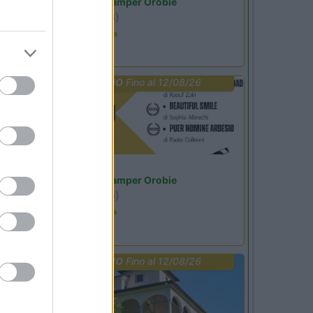
Area Sosta Camper Orobie
Ardesio
(BG)
Ardesio in scatola
PROMO
Fino al 12/08/26
Lombardia
Area Sosta Camper Orobie
Ardesio
(BG)
Estate in cineteca
PROMO
Fino al 12/08/26