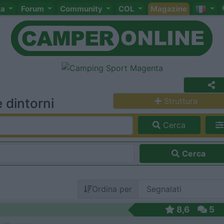
ta
Forum
Community
COL
Magazine
 dintorni
Struttura
Cerca
Cerca
Ordina per
8,6
5