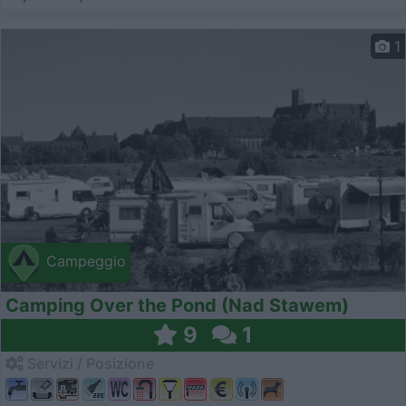
1
Campeggio
Camping Over the Pond (Nad Stawem)
9
1
Servizi / Posizione