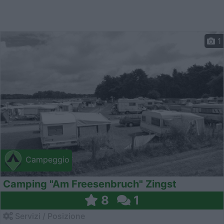
1
Campeggio
Camping "Am Freesenbruch" Zingst
8
1
Servizi / Posizione