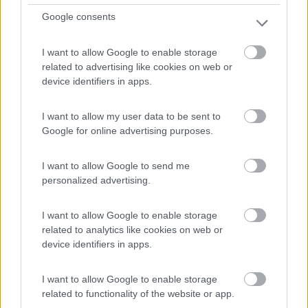
Google consents
A 100 metri dalla riva del Mare di Wadden, campeggio
con ...
I want to allow Google to enable storage
Høyer - 118.3km
Emmerlev Klev 1
related to advertising like cookies on web or
device identifiers in apps.
0
I want to allow my user data to be sent to
Google for online advertising purposes.
I want to allow Google to send me
personalized advertising.
I want to allow Google to enable storage
related to analytics like cookies on web or
device identifiers in apps.
Campeggio
I want to allow Google to enable storage
related to functionality of the website or app.
Camping & Ostseeferienpark Walkyrien