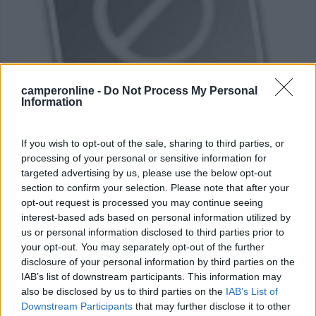
camperonline -
Do Not Process My Personal
Information
Campeggio
If you wish to opt-out of the sale, sharing to third parties, or
Roskilde Camping
processing of your personal or sensitive information for
9
1
targeted advertising by us, please use the below opt-out
section to confirm your selection. Please note that after your
Servizi / Posizione
opt-out request is processed you may continue seeing
interest-based ads based on personal information utilized by
us or personal information disclosed to third parties prior to
your opt-out. You may separately opt-out of the further
Struttura spaziosa, sul mare, dotata di bungalow, stanze
disclosure of your personal information by third parties on the
...
IAB’s list of downstream participants. This information may
also be disclosed by us to third parties on the
IAB’s List of
Roskilde - 114.6km
Baunehjvej 7
Downstream Participants
that may further disclose it to other