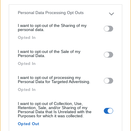
third parties.
0
Personal Data Processing Opt Outs
Please note that this website/app uses one or more Google
services and may gather and store information including but
I want to opt-out of the Sharing of my
not limited to your visit or usage behaviour. You may click to
personal data.
grant or deny consent to Google and its third-party tags to
Opted In
use your data for below specified purposes in below Google
consent section.
I want to opt-out of the Sale of my
Personal Data.
Opted In
I want to opt-out of processing my
Campeggio
Personal Data for Targeted Advertising.
Opted In
Vadehavscamping
7
1
I want to opt-out of Collection, Use,
Retention, Sale, and/or Sharing of my
Personal Data that Is Unrelated with the
Servizi / Posizione
Purposes for which it was collected.
Opted Out