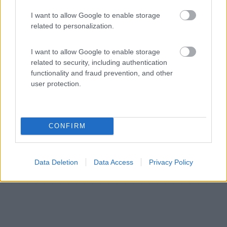
7
1
I want to allow Google to enable storage
Servizi / Posizione
related to personalization.
I want to allow Google to enable storage
related to security, including authentication
A circa 4 km dal centro, affacciato sul Mar Baltico,
functionality and fraud prevention, and other
camp...
user protection.
Schashagen - 120.7km
Strandweg 26
CONFIRM
Data Deletion
Data Access
Privacy Policy