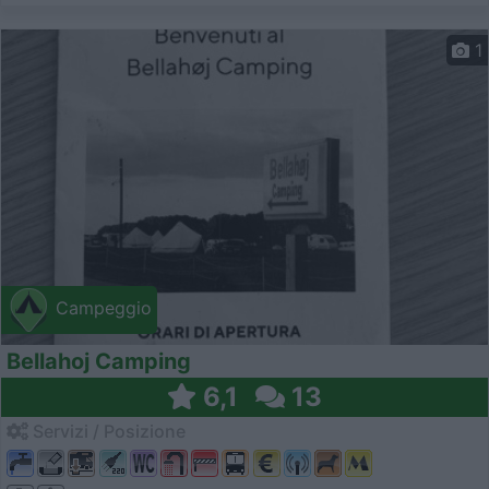
1
Campeggio
Bellahoj Camping
6,1
13
Servizi / Posizione