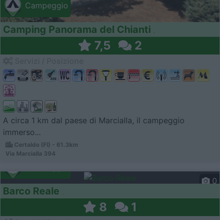
Campeggio
Camping Panorama del Chianti
7,5
2
Servizi / Posizione
A circa 1 km dal paese di Marcialla, il campeggio
immerso...
Certaldo (FI) - 61.3km
Via Marcialla 394
Campeggio
0
Barco Reale
8
1