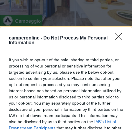
Campeggio
Camping Puntala
camperonline -
Do Not Process My Personal
Information
6,2
11
Servizi / Posizione
If you wish to opt-out of the sale, sharing to third parties, or
processing of your personal or sensitive information for
targeted advertising by us, please use the below opt-out
section to confirm your selection. Please note that after your
opt-out request is processed you may continue seeing
Punta Ala (GR) - 69km
interest-based ads based on personal information utilized by
Loc. PuntAla
us or personal information disclosed to third parties prior to
your opt-out. You may separately opt-out of the further
disclosure of your personal information by third parties on the
1
IAB’s list of downstream participants. This information may
also be disclosed by us to third parties on the
IAB’s List of
Downstream Participants
that may further disclose it to other