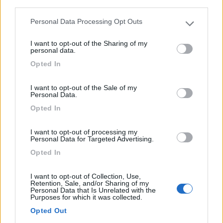
third parties.
Personal Data Processing Opt Outs
Please note that this website/app uses one or more Google
services and may gather and store information including but
I want to opt-out of the Sharing of my
not limited to your visit or usage behaviour. You may click to
personal data.
grant or deny consent to Google and its third-party tags to
Opted In
use your data for below specified purposes in below Google
consent section.
Campeggio
I want to opt-out of the Sale of my
Personal Data.
Baia Verde
Opted In
8,1
9
I want to opt-out of processing my
Personal Data for Targeted Advertising.
Servizi / Posizione
Opted In
I want to opt-out of Collection, Use,
Retention, Sale, and/or Sharing of my
Personal Data that Is Unrelated with the
Purposes for which it was collected.
Punta Ala (GR) - 69.9km
Via delle Collacchie
Opted Out