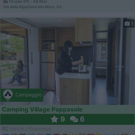
Tirrenia (PI) - 28.6km
Via della Bigattiera lato Mare, 24
1
Campeggio
Camping Village Pappasole
9
6
Servizi / Posizione