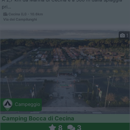
pri...
Cecina (LI) - 10.6km
Via dei Campilunghi
1
Campeggio
Camping Bocca di Cecina
8
3