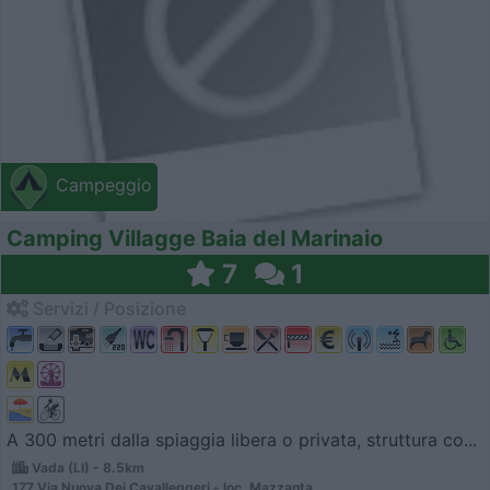
Campeggio
Camping Villagge Baia del Marinaio
7
1
Servizi / Posizione
A 300 metri dalla spiaggia libera o privata, struttura co...
Vada (LI) - 8.5km
177 Via Nuova Dei Cavalleggeri - loc. Mazzanta