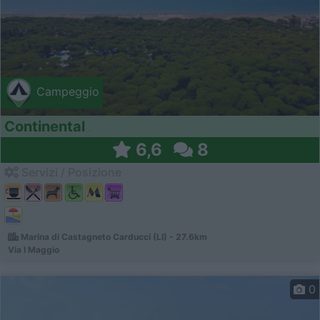
Campeggio
Continental
6,6
8
Servizi / Posizione
Marina di Castagneto Carducci (LI) - 27.6km
Via I Maggio
0