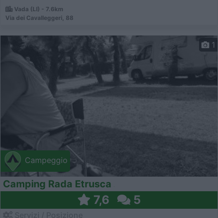
Vada (LI) - 7.6km
Via dei Cavalleggeri, 88
1
Campeggio
Camping Rada Etrusca
7,6
5
Servizi / Posizione