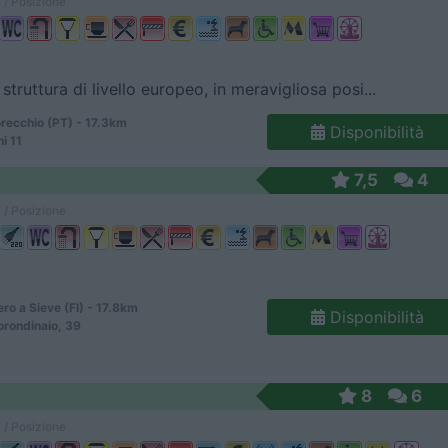
 / Posizione
struttura di livello europeo, in meravigliosa posi...
ecchio (PT) - 17.3km
Disponibilità
i 11
7,5
4
 / Posizione
ro a Sieve (FI) - 17.8km
Disponibilità
rondinaio, 39
8
6
 / Posizione