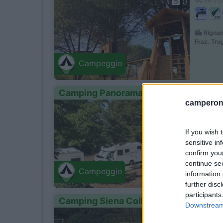
0
Servizi
Rignano
Fraz. Trog
Campeggio
Camping Panorama del Chianti
camperonl
15
Servizi
If you wish 
sensitive in
A circa
confirm you
continue se
Certal
Campeggio
information 
Via Marci
further disc
participants
Camping Siena Colleverde
Downstream 
1
Servizi