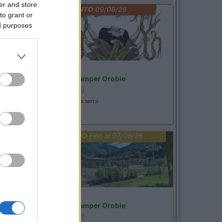
er and store
EVENTO
09/08/26
to grant or
ed purposes
Lombardia
Area Sosta Camper Orobie
Ardesio
(BG)
A levar l'ombra da terra
PROMO
Fino al 07/08/26
Lombardia
Area Sosta Camper Orobie
Ardesio
(BG)