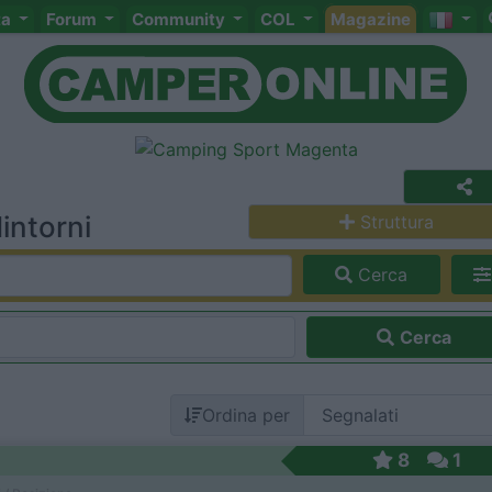
ta
Forum
Community
COL
Magazine
intorni
Struttura
Cerca
Cerca
Ordina per
8
1