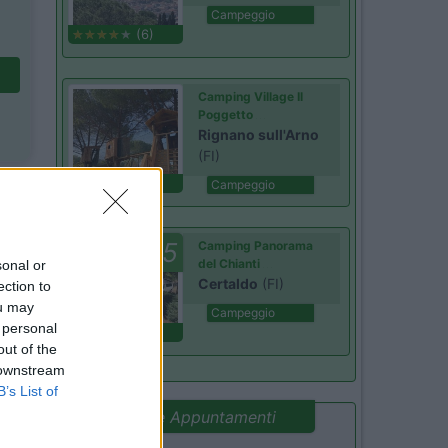
Campeggio
(6)
Camping Village Il
Poggetto
Rignano sull'Arno
(FI)
(1)
Campeggio
7.5
Camping Panorama
del Chianti
sonal or
Certaldo
(FI)
ection to
ou may
Campeggio
 personal
(2)
out of the
 downstream
B’s List of
Promo e Appuntamenti