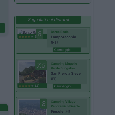
Segnalati nei dintorni
8
Barco Reale
(1)
Lamporecchio
(PT)
Campeggio
7.5
Camping Mugello
Verde Bungalow
San Piero a Sieve
(FI)
(4)
Campeggio
8
Camping Village
Panoramico Fiesole
Fiesole
(FI)