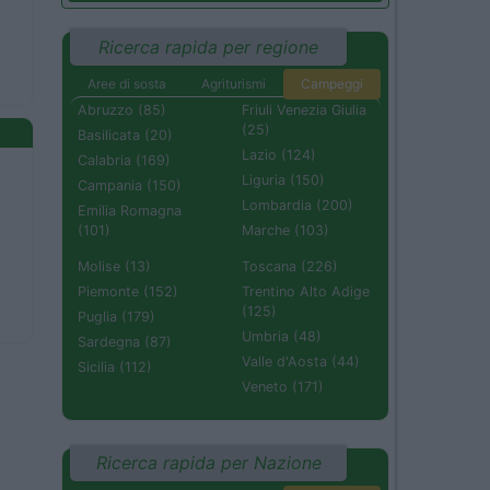
Ricerca rapida per regione
Aree di sosta
Agriturismi
Campeggi
Abruzzo (85)
Friuli Venezia Giulia
(25)
Basilicata (20)
Lazio (124)
Calabria (169)
Liguria (150)
Campania (150)
Lombardia (200)
Emilia Romagna
(101)
Marche (103)
Molise (13)
Toscana (226)
Piemonte (152)
Trentino Alto Adige
(125)
Puglia (179)
Umbria (48)
Sardegna (87)
Valle d'Aosta (44)
Sicilia (112)
Veneto (171)
Ricerca rapida per Nazione