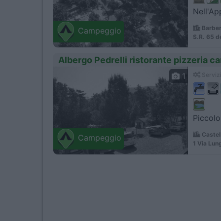
Nell'Ap
Barberi
Campeggio
S.R. 65 d
Albergo Pedrelli ristorante pizzeria 
1
Servizi
Piccolo
Castel
Campeggio
1 Via Lun