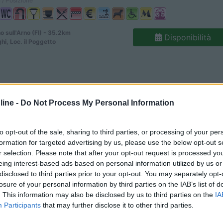
 / Posizione
 sull'Arno (FI) - 35.2km
Disponibilità
hi, Loc. il Poggetto
7,5
2
ine -
Do Not Process My Personal Information
 / Posizione
to opt-out of the sale, sharing to third parties, or processing of your per
formation for targeted advertising by us, please use the below opt-out s
 1 km dal paese di Marcialla, il campeggio immerso...
r selection. Please note that after your opt-out request is processed y
eing interest-based ads based on personal information utilized by us or
do (FI) - 38.4km
Disponibilità
disclosed to third parties prior to your opt-out. You may separately opt-
alla 394
losure of your personal information by third parties on the IAB’s list of
. This information may also be disclosed by us to third parties on the
IA
6,9
17
Participants
that may further disclose it to other third parties.
 / Posizione