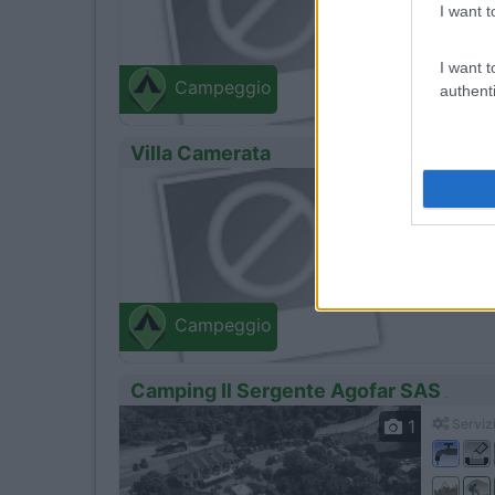
I want t
Capraia
I want t
Via Castr
Campeggio
authenti
Villa Camerata
0
Firenze
Campeggio
Camping Il Sergente Agofar SAS
1
Servizi