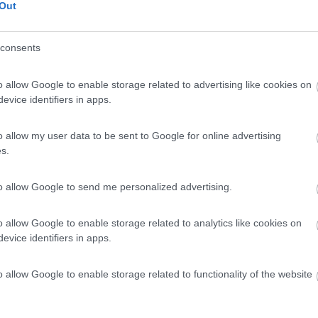
Out
dal paese, la struttura offre case mobili e piazzo...
consents
le (SI) - 72.4km
Disponibilità
lla Montagnola 139
o allow Google to enable storage related to advertising like cookies on
evice identifiers in apps.
0
 / Posizione
o allow my user data to be sent to Google for online advertising
s.
to allow Google to send me personalized advertising.
ona del Mugello e a 1,6 km dal centro, campeggio c...
ano (FI) - 17.6km
o allow Google to enable storage related to analytics like cookies on
 Poggio agli Uccellini, 1050
evice identifiers in apps.
0
o allow Google to enable storage related to functionality of the website
 / Posizione