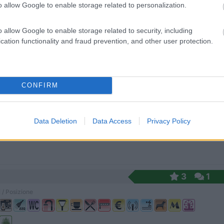
o allow Google to enable storage related to personalization.
 e Limite (FI) - 17.9km
o allow Google to enable storage related to security, including
a, 71
cation functionality and fraud prevention, and other user protection.
0
CONFIRM
 (FI) - 22.4km
Data Deletion
Data Access
Privacy Policy
3
1
 / Posizione