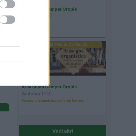
Lombardia
Area Sosta Camper Orobie
Ardesio
(BG)
Not baed night
PROMO
Fino al 25/08/26
Lombardia
Area Sosta Camper Orobie
Ardesio
(BG)
Rassegna organistica della val Seriana
Vedi altri