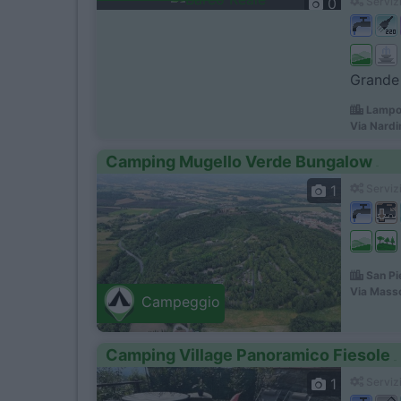
0
Servizi
Grande 
Lampor
Via Nardin
Camping Mugello Verde Bungalow
1
Servizi
San Pie
Via Masso
Campeggio
Camping Village Panoramico Fiesole
1
Servizi