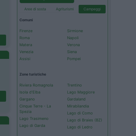
Aree di sosta
Agriturismi
Campeggi
Comuni
Firenze
Sirmione
Roma
Napoli
Matera
Verona
Venezia
Siena
Assisi
Pompei
Zone turistiche
Riviera Romagnola
Trentino
Isola d'Elba
Lago Maggiore
Gargano
Gardaland
Cinque Terre - La
Mirabilandia
Spezia
Lago di Como
Lago Trasimeno
Lago di Braies (BZ)
Lago di Garda
Lago di Ledro