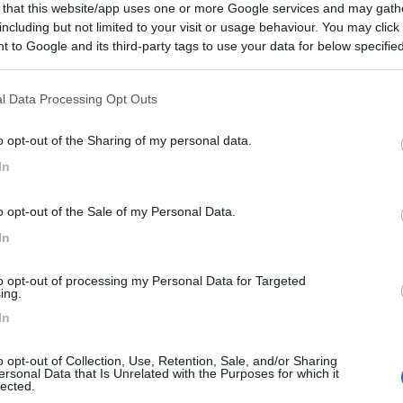
 that this website/app uses one or more Google services and may gath
including but not limited to your visit or usage behaviour. You may click 
 to Google and its third-party tags to use your data for below specifi
 3 km dal centro città, raggiungibile con mezzi p...
ogle consent section.
(SI) - 68.2km
l Data Processing Opt Outs
Disponibilità
acciapensieri, 47
o opt-out of the Sharing of my personal data.
onal
0
In
 / Posizione
o opt-out of the Sale of my Personal Data.
In
2,5 km dai centri balneari di Tirrenia e Marina d...
to opt-out of processing my Personal Data for Targeted
a (PI) - 71km
ing.
Disponibilità
Bigattiera lato Mare, 24
In
w
8,6
5
o opt-out of Collection, Use, Retention, Sale, and/or Sharing
ersonal Data that Is Unrelated with the Purposes for which it
 / Posizione
lected.