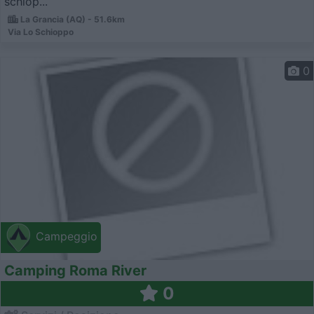
schiop...
La Grancia (AQ) - 51.6km
Via Lo Schioppo
0
Campeggio
Camping Roma River
0