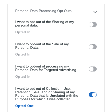
third parties.
0
Personal Data Processing Opt Outs
Please note that this website/app uses one or more Google
services and may gather and store information including but
I want to opt-out of the Sharing of my
not limited to your visit or usage behaviour. You may click to
personal data.
grant or deny consent to Google and its third-party tags to
Opted In
use your data for below specified purposes in below Google
consent section.
I want to opt-out of the Sale of my
Personal Data.
Opted In
Campeggio
I want to opt-out of processing my
Personal Data for Targeted Advertising.
Campeggio Funivia del Gran Sasso
Opted In
10
1
I want to opt-out of Collection, Use,
Retention, Sale, and/or Sharing of my
Servizi / Posizione
Personal Data that Is Unrelated with the
Purposes for which it was collected.
Opted Out