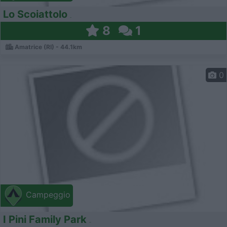
Lo Scoiattolo
8
1
Amatrice (RI) - 44.1km
0
Campeggio
I Pini Family Park