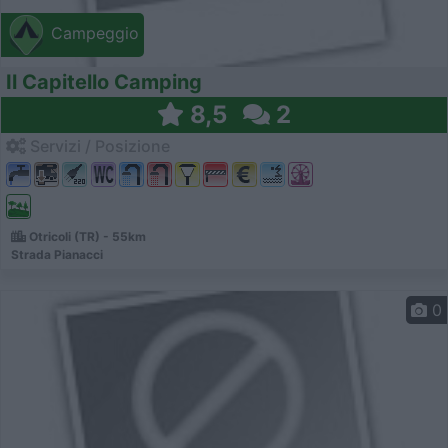
Campeggio
Il Capitello Camping
8,5
2
Servizi / Posizione
Otricoli (TR) - 55km
Strada Pianacci
0