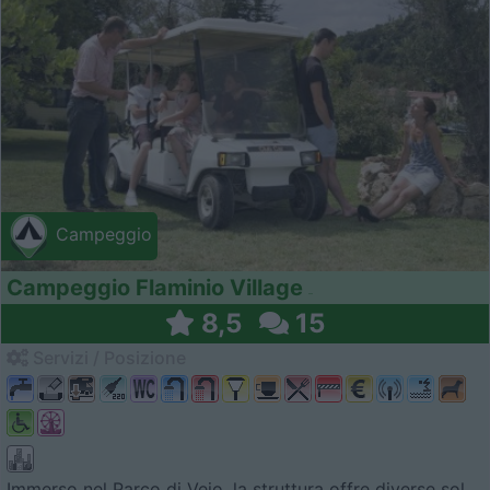
Campeggio
Campeggio Flaminio Village
8,5
15
Servizi / Posizione
Immerso nel Parco di Vejo, la struttura offre diverse sol...