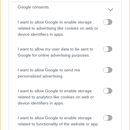
Google consents
I want to allow Google to enable storage
Campeggio
related to advertising like cookies on web or
device identifiers in apps.
Camping Oliveto
0
I want to allow my user data to be sent to
Google for online advertising purposes.
Servizi / Posizione
I want to allow Google to send me
personalized advertising.
Camping sul lago di Como con ampie piazzole immerse
nel v...
I want to allow Google to enable storage
related to analytics like cookies on web or
Oliveto Lario (LC) - 41.4km
device identifiers in apps.
Via Garibaldi, 131 Loc. Onno
I want to allow Google to enable storage
related to functionality of the website or app.