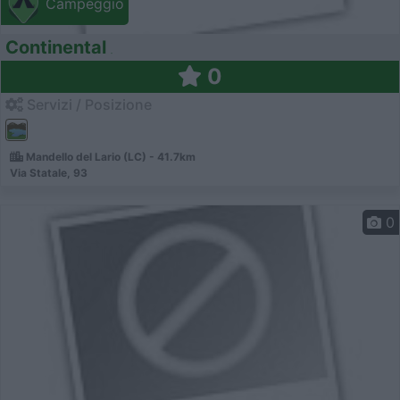
Campeggio
Continental
0
Servizi / Posizione
Mandello del Lario (LC) - 41.7km
Via Statale, 93
0