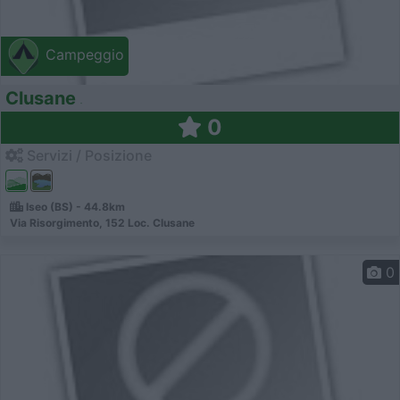
Campeggio
Clusane
0
Servizi / Posizione
Iseo (BS) - 44.8km
Via Risorgimento, 152 Loc. Clusane
0