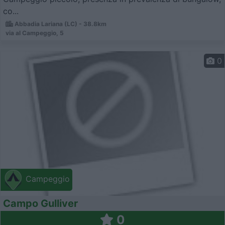
co...
Abbadia Lariana (LC) - 38.8km
via al Campeggio, 5
0
Campeggio
Campo Gulliver
0