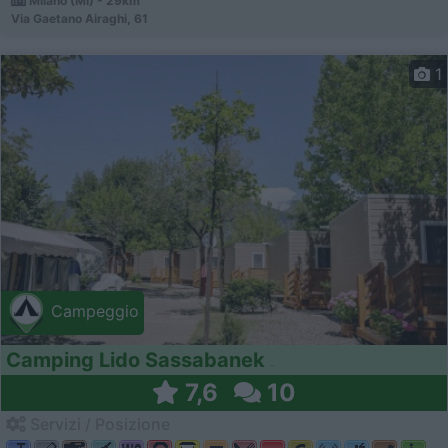
Milano (MI) - 29km
Via Gaetano Airaghi, 61
1
Campeggio
Camping Lido Sassabanek
7,6
10
Servizi / Posizione