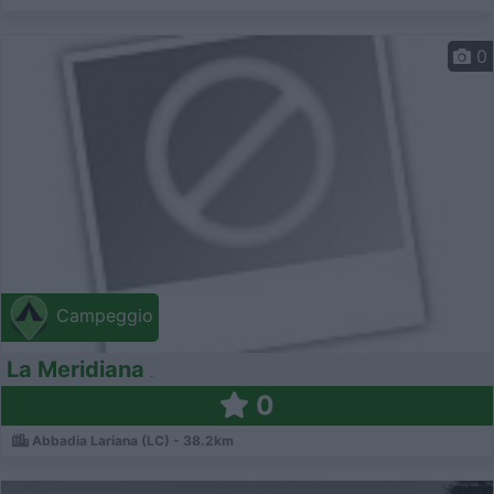
0
Campeggio
La Meridiana
0
Abbadia Lariana (LC) - 38.2km