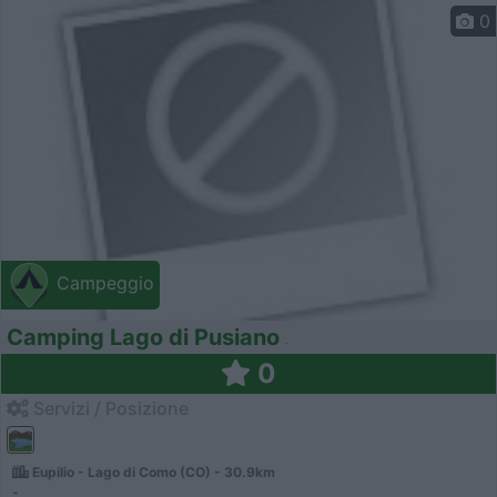
0
Campeggio
Camping Lago di Pusiano
0
Servizi / Posizione
Eupilio - Lago di Como (CO) - 30.9km
-