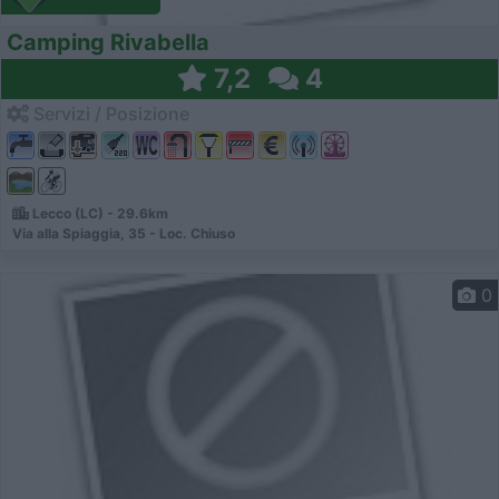
Camping Rivabella
7,2
4
Servizi / Posizione
Lecco (LC) - 29.6km
Via alla Spiaggia, 35 - Loc. Chiuso
0