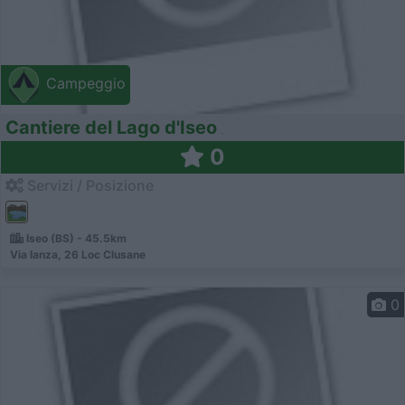
Campeggio
Cantiere del Lago d'Iseo
0
Servizi / Posizione
Iseo (BS) - 45.5km
Via lanza, 26 Loc Clusane
0