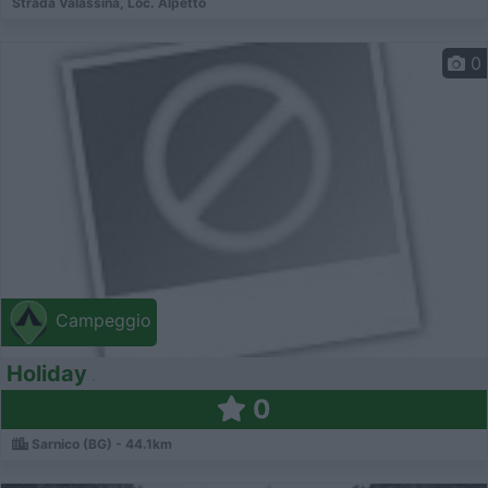
Strada Valassina, Loc. Alpetto
0
Campeggio
Holiday
0
Sarnico (BG) - 44.1km