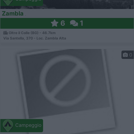
Zambla
6
1
Oltre il Colle (BG) - 46.7km
Via Santella, 370 - Loc. Zambla Alta
0
Campeggio