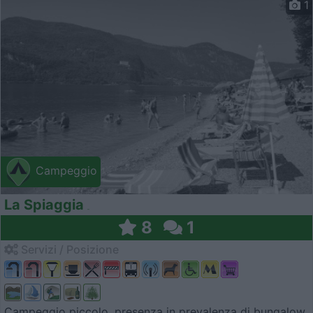
1
Campeggio
La Spiaggia
8
1
Servizi / Posizione
Campeggio piccolo, presenza in prevalenza di bungalow,