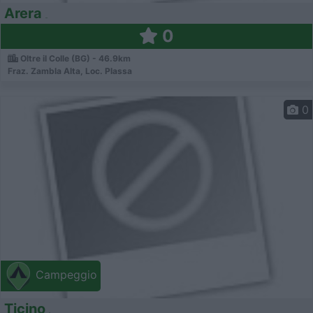
Arera
0
Oltre il Colle (BG) - 46.9km
Fraz. Zambla Alta, Loc. Plassa
0
Campeggio
Ticino