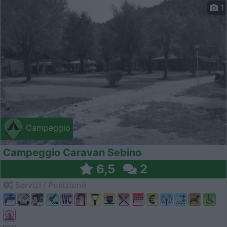
1
Campeggio
Campeggio Caravan Sebino
6,5
2
Servizi / Posizione