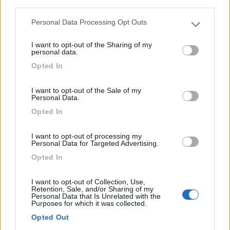
third parties.
Campeggio Grigna Residence
Personal Data Processing Opt Outs
8,7
3
Please note that this website/app uses one or more Google
services and may gather and store information including but
Servizi / Posizione
I want to opt-out of the Sharing of my
not limited to your visit or usage behaviour. You may click to
personal data.
grant or deny consent to Google and its third-party tags to
Opted In
use your data for below specified purposes in below Google
consent section.
Immersa nel verde del Valsassina e a 3 km da Ballabio,
I want to opt-out of the Sale of my
Personal Data.
ca...
Opted In
Ballabio (LC) - 40.5km
Prato Caminaccio, 1
I want to opt-out of processing my
Personal Data for Targeted Advertising.
0
Opted In
I want to opt-out of Collection, Use,
Retention, Sale, and/or Sharing of my
Personal Data that Is Unrelated with the
Purposes for which it was collected.
Opted Out