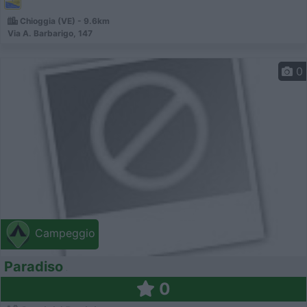
Chioggia (VE) - 9.6km
Via A. Barbarigo, 147
0
Campeggio
Paradiso
0