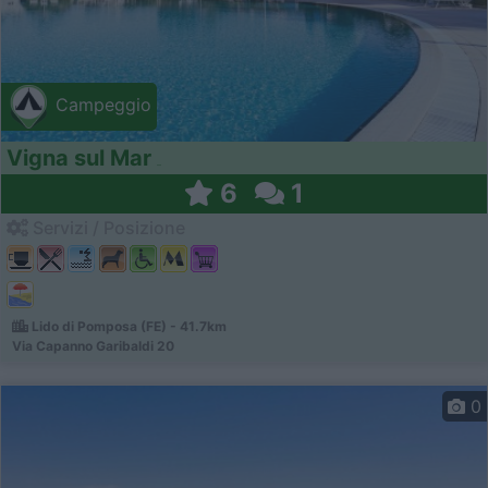
Campeggio
Vigna sul Mar
6
1
Servizi / Posizione
Lido di Pomposa (FE) - 41.7km
Via Capanno Garibaldi 20
0