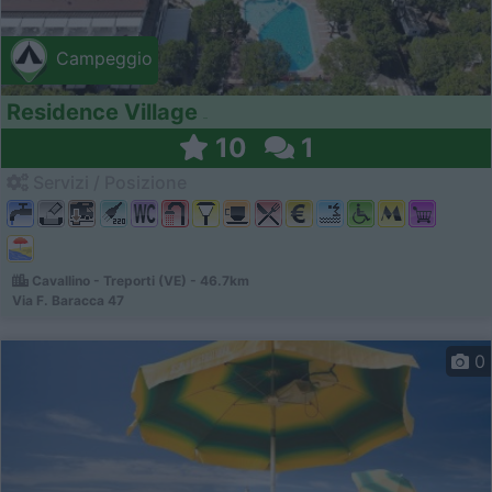
Campeggio
Residence Village
10
1
Servizi / Posizione
Cavallino - Treporti (VE) - 46.7km
Via F. Baracca 47
0