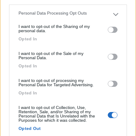
6,8
4
third parties.
Servizi / Posizione
Personal Data Processing Opt Outs
Please note that this website/app uses one or more Google
services and may gather and store information including but
I want to opt-out of the Sharing of my
not limited to your visit or usage behaviour. You may click to
personal data.
grant or deny consent to Google and its third-party tags to
Opted In
use your data for below specified purposes in below Google
Lido di Spina (FE) - 49.5km
consent section.
Viale delle Acacie, 67
I want to opt-out of the Sale of my
Personal Data.
Opted In
0
I want to opt-out of processing my
Personal Data for Targeted Advertising.
Opted In
I want to opt-out of Collection, Use,
Retention, Sale, and/or Sharing of my
Personal Data that Is Unrelated with the
Purposes for which it was collected.
Opted Out