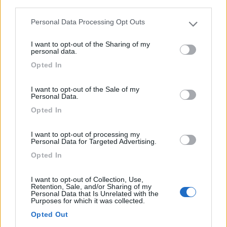
third parties.
Praga - 111.5km
Via Trojska 602-161
Personal Data Processing Opt Outs
Please note that this website/app uses one or more Google
services and may gather and store information including but
I want to opt-out of the Sharing of my
1
not limited to your visit or usage behaviour. You may click to
personal data.
grant or deny consent to Google and its third-party tags to
Opted In
use your data for below specified purposes in below Google
consent section.
I want to opt-out of the Sale of my
Personal Data.
Opted In
I want to opt-out of processing my
Personal Data for Targeted Advertising.
Opted In
Campeggio
I want to opt-out of Collection, Use,
Retention, Sale, and/or Sharing of my
PragueCamp Area
Personal Data that Is Unrelated with the
Purposes for which it was collected.
6,7
3
Opted Out
Servizi / Posizione