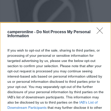
camperonline -
Do Not Process My Personal
Information
If you wish to opt-out of the sale, sharing to third parties, or
Campeggio
processing of your personal or sensitive information for
targeted advertising by us, please use the below opt-out
Camp Herzog
section to confirm your selection. Please note that after your
opt-out request is processed you may continue seeing
6,3
3
interest-based ads based on personal information utilized by
Servizi / Posizione
us or personal information disclosed to third parties prior to
your opt-out. You may separately opt-out of the further
disclosure of your personal information by third parties on the
IAB’s list of downstream participants. This information may
A circa 7 km dal centro storico, raggiungibile per 24
also be disclosed by us to third parties on the
IAB’s List of
Downstream Participants
that may further disclose it to other
ore...