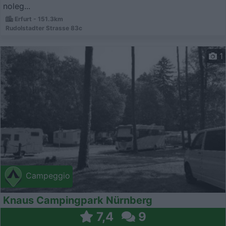
noleg...
Erfurt - 151.3km
Rudolstadter Strasse 83c
1
Campeggio
Knaus Campingpark Nürnberg
7,4
9