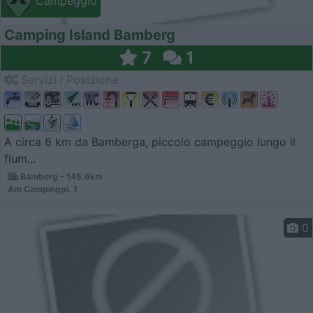
Campeggio
Camping Island Bamberg
7
1
Servizi / Posizione
A circa 6 km da Bamberga, piccolo campeggio lungo il
fium...
Bamberg - 145.6km
Am Campingpl. 1
0