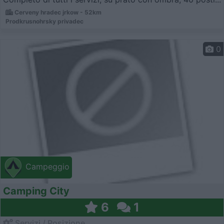
Cerveny hradec jrkow - 52km
Prodkrusnohrsky privadec
0
Campeggio
Camping City
6
1
Servizi / Posizione