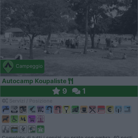
Campeggio
Autocamp Koupaliste
9
1
Servizi / Posizione
Completo di tutti i servizi, su prato con ombra, 40 posti...