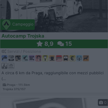
Campeggio
Autocamp Trojska
8,9
15
Servizi / Posizione
A circa 6 km da Praga, raggiungibile con mezzi pubblici
(...
Praga - 111.5km
Trojska 375/157
0