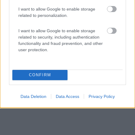
I want to allow Google to enable storage
Caravan Camping
related to personalization.
6,8
6
I want to allow Google to enable storage
Servizi / Posizione
related to security, including authentication
functionality and fraud prevention, and other
user protection.
Area erbosa, non sono delimitati gli stalli, su di un'iso...
PRAHA 5 - 111.6km
Císařská louka 162
CONFIRM
Data Deletion
Data Access
Privacy Policy