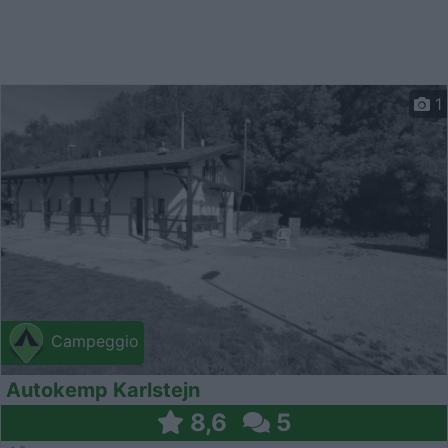
1
Campeggio
Autokemp Karlstejn
8,6
5