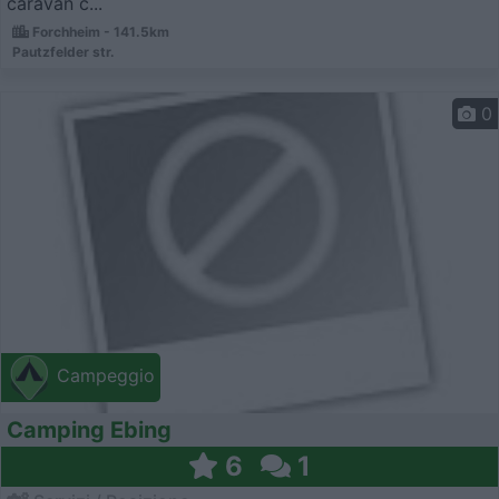
caravan c...
Forchheim - 141.5km
Pautzfelder str.
0
Campeggio
Camping Ebing
6
1