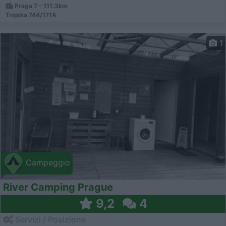
Praga 7 - 111.3km
Trojska 744/171A
1
Campeggio
River Camping Prague
9,2
4
Servizi / Posizione