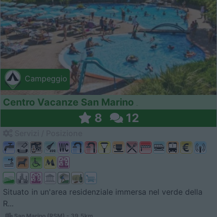
Campeggio
Centro Vacanze San Marino
8
12
Servizi / Posizione
Situato in un'area residenziale immersa nel verde della
R...
San Marino (RSM) - 39.5km