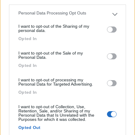
third parties.
Personal Data Processing Opt Outs
Please note that this website/app uses one or more Google
services and may gather and store information including but
I want to opt-out of the Sharing of my
not limited to your visit or usage behaviour. You may click to
personal data.
grant or deny consent to Google and its third-party tags to
Opted In
use your data for below specified purposes in below Google
Campeggio
consent section.
I want to opt-out of the Sale of my
Personal Data.
Camping Mare Luna
Opted In
4,5
2
Servizi / Posizione
I want to opt-out of processing my
Personal Data for Targeted Advertising.
Opted In
I want to opt-out of Collection, Use,
Retention, Sale, and/or Sharing of my
A 2 km a sud di Fano, campeggio, direttamente sul mare
Personal Data that Is Unrelated with the
Purposes for which it was collected.
do...
Opted Out
Fano (PU) - 77.1km
Via delle Breccie, 25 - fraz. Madonna del Ponte