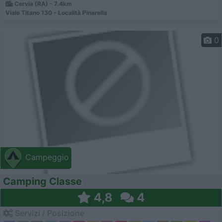
Cervia (RA) - 7.4km
Viale Titano 130 - Località Pinarella
0
Campeggio
Camping Classe
4,8
4
Servizi / Posizione