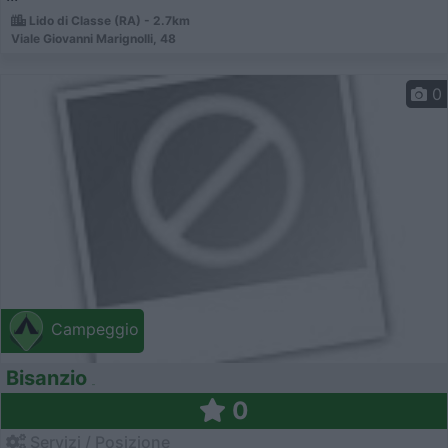
Lido di Classe (RA) - 2.7km
Viale Giovanni Marignolli, 48
0
Campeggio
Bisanzio
0
Servizi / Posizione