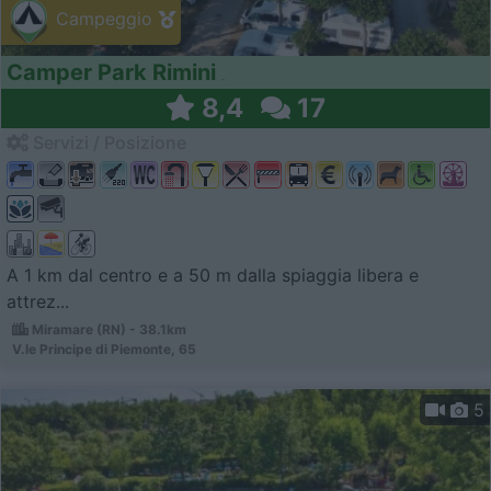
Campeggio
Camper Park Rimini
8,4
17
Servizi / Posizione
A 1 km dal centro e a 50 m dalla spiaggia libera e
attrez...
Miramare (RN) - 38.1km
V.le Principe di Piemonte, 65
5