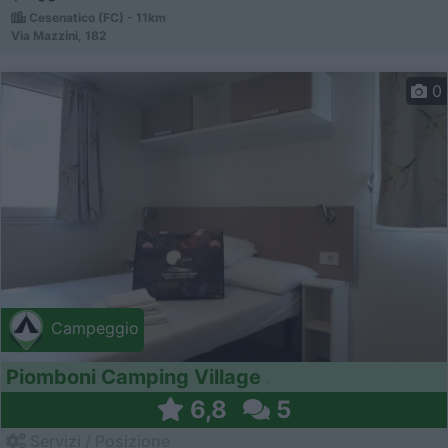
Cesenatico (FC) - 11km
Via Mazzini, 182
0
Campeggio
Piomboni Camping Village
6,8
5
Servizi / Posizione