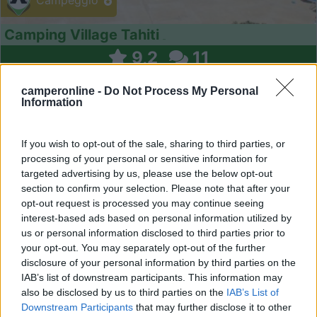
Campeggio
Camping Village Tahiti
9,2
11
Servizi / Posizione
camperonline -
Do Not Process My Personal
Information
If you wish to opt-out of the sale, sharing to third parties, or
processing of your personal or sensitive information for
A 1,5 km dal centro, il complesso vacanze immerso nel
targeted advertising by us, please use the below opt-out
ver...
section to confirm your selection. Please note that after your
Comacchio (FE) - 48.6km
opt-out request is processed you may continue seeing
Viale Libia 133 - Lido delle Nazioni
interest-based ads based on personal information utilized by
us or personal information disclosed to third parties prior to
your opt-out. You may separately opt-out of the further
10
disclosure of your personal information by third parties on the
IAB’s list of downstream participants. This information may
also be disclosed by us to third parties on the
IAB’s List of
Downstream Participants
that may further disclose it to other