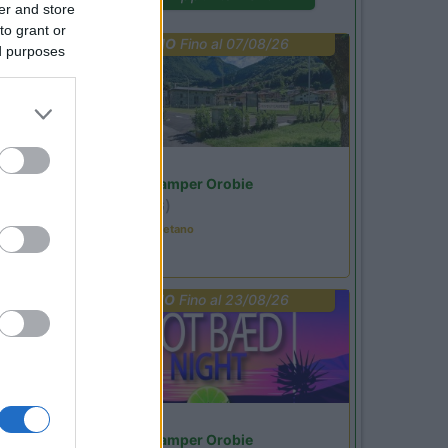
er and store
to grant or
PROMO
Fino al 07/08/26
ed purposes
Lombardia
Area Sosta Camper Orobie
Ardesio
(BG)
Tributo a Rino Gaetano
PROMO
Fino al 23/08/26
Lombardia
Area Sosta Camper Orobie