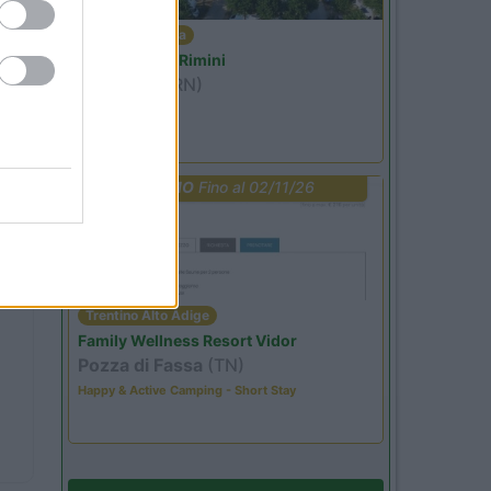
Emilia Romagna
Camper Park Rimini
Miramare
(RN)
Benefit Card
PROMO
Fino al 02/11/26
Trentino Alto Adige
Family Wellness Resort Vidor
Pozza di Fassa
(TN)
Happy & Active Camping - Short Stay