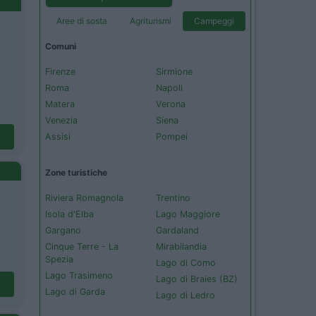
Aree di sosta
Agriturismi
Campeggi
Comuni
Firenze
Sirmione
Roma
Napoli
Matera
Verona
Venezia
Siena
Assisi
Pompei
Zone turistiche
Riviera Romagnola
Trentino
Isola d'Elba
Lago Maggiore
Gargano
Gardaland
Cinque Terre - La
Mirabilandia
Spezia
Lago di Como
Lago Trasimeno
Lago di Braies (BZ)
Lago di Garda
Lago di Ledro