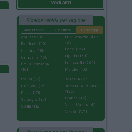
Vedi altri
Ricerca rapida per regione
Aree di sosta
Agriturismi
Campeggi
Abruzzo (85)
Friuli Venezia Giulia
(25)
Basilicata (20)
Lazio (124)
Calabria (169)
Liguria (150)
Campania (150)
Lombardia (200)
Emilia Romagna
(101)
Marche (103)
Molise (13)
Toscana (226)
Piemonte (152)
Trentino Alto Adige
(125)
Puglia (179)
Umbria (48)
Sardegna (87)
Valle d'Aosta (44)
Sicilia (112)
Veneto (171)