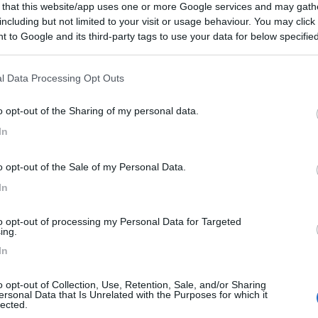
 that this website/app uses one or more Google services and may gath
7,3
3
including but not limited to your visit or usage behaviour. You may click 
 / Posizione
 to Google and its third-party tags to use your data for below specifi
ogle consent section.
l Data Processing Opt Outs
o opt-out of the Sharing of my personal data.
da Grado, la struttura direttamente sul mare con s...
In
(GO) - 82.1km
Disponibilità
lcone, 10
o opt-out of the Sale of my Personal Data.
9,3
7
In
 / Posizione
to opt-out of processing my Personal Data for Targeted
ing.
In
o opt-out of Collection, Use, Retention, Sale, and/or Sharing
 village con diverse tipologie di alloggiamento. P...
ersonal Data that Is Unrelated with the Purposes for which it
lected.
o Sabbiadoro (UD) - 84.9km