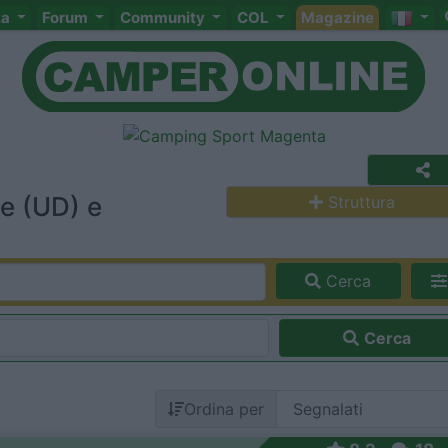
ta
Forum
Community
COL
Magazine
e (UD) e
Struttura
Cerca
Cerca
Ordina per