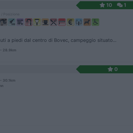
10
1
 / Posizione
uti a piedi dal centro di Bovec, campeggio situato...
- 28.9km
0
- 30.1km
nn