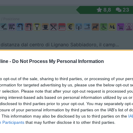
8,8
23
 / Posizione
distanza dal centro di Lignano Sabbiadoro, il camp...
o Sabbiadoro (UD) - 81.1km
Disponibilità
adoro, 8
ine -
Do Not Process My Personal Information
8,2
11
to opt-out of the sale, sharing to third parties, or processing of your per
 / Posizione
formation for targeted advertising by us, please use the below opt-out s
r selection. Please note that after your opt-out request is processed y
eing interest-based ads based on personal information utilized by us or
disclosed to third parties prior to your opt-out. You may separately opt-
losure of your personal information by third parties on the IAB’s list of
co (BZ) - 81.8km
Disponibilità
. This information may also be disclosed by us to third parties on the
IA
di Dobbiaco, 3
Participants
that may further disclose it to other third parties.