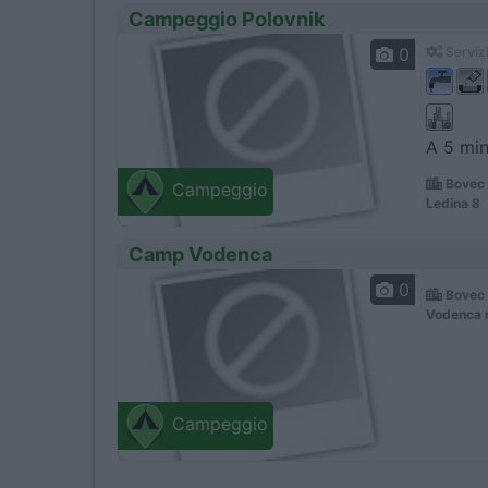
Campeggio Polovnik
0
Servizi
A 5 min
Bovec 
Campeggio
Ledina 8
Camp Vodenca
0
Bovec 
Vodenca 
Campeggio