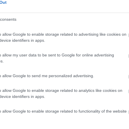
Disponibilità
Out
 R. Riva, 15
8,8
4
consents
 / Posizione
o allow Google to enable storage related to advertising like cookies on
evice identifiers in apps.
o allow my user data to be sent to Google for online advertising
 (VE) - 91.2km
s.
Disponibilità
cciatori 5
to allow Google to send me personalized advertising.
0
his (UD) - 13.9km
o allow Google to enable storage related to analytics like cookies on
evice identifiers in apps.
o allow Google to enable storage related to functionality of the website