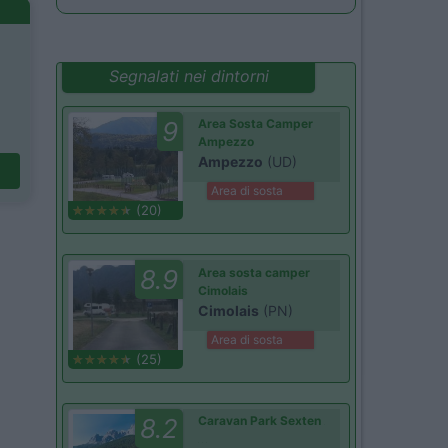
Segnalati nei dintorni
9
Area Sosta Camper
Ampezzo
Ampezzo
(UD)
Area di sosta
(20)
8.9
Area sosta camper
Cimolais
Cimolais
(PN)
Area di sosta
(25)
8.2
Caravan Park Sexten