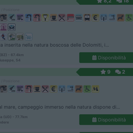
8,2
18
 / Posizione
a inserita nella natura boscosa delle Dolomiti, i...
(BZ) - 67.4km
Disponibilità
iuseppe, 54
9
2
 / Posizione
al mare, campeggio immerso nella natura dispone di...
ia (UD) - 77.7km
Disponibilità
edere