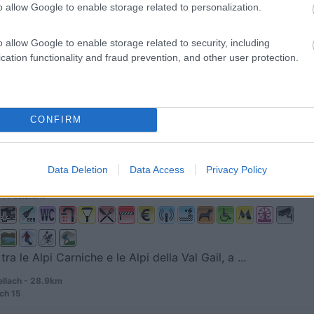
o allow Google to enable storage related to personalization.
6
3
o allow Google to enable storage related to security, including
 / Posizione
cation functionality and fraud prevention, and other user protection.
 1 km dal centro storico, il camepggio offre bunga...
CONFIRM
 del Friuli (UD) - 14.2km
rsaglio, 118
Data Deletion
Data Access
Privacy Policy
10
1
 / Posizione
tra le Alpi Carniche e le Alpi della Val Gail, a ...
llach - 28.9km
ch 15