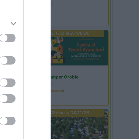
Ardesio
(BG)
Not baed night
PROMO
Fino al 27/08/26
Lombardia
Area Sosta Camper Orobie
Ardesio
(BG)
Caccia ai tesori arancioni
PROMO
Fino al 08/11/26