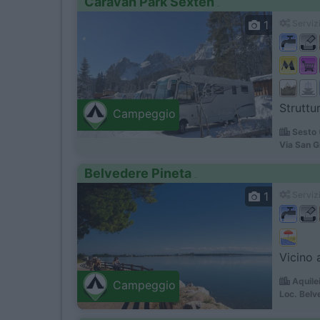
Caravan Park Sexten
1
Servizi
Struttur
Campeggio
Sesto 
Via San G
Belvedere Pineta
1
Servizi
Vicino 
Aquile
Campeggio
Loc. Belv