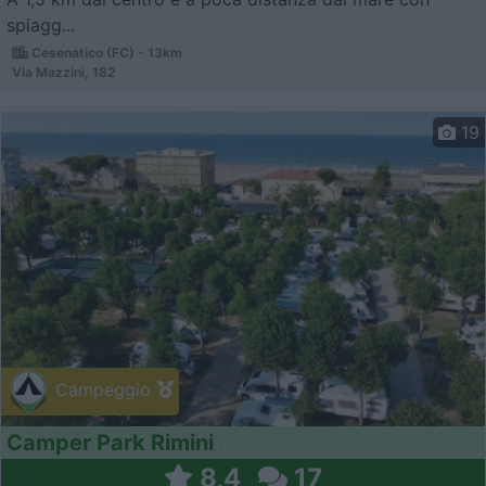
spiagg...
Cesenatico (FC) - 13km
Via Mazzini, 182
19
Campeggio
Camper Park Rimini
8,4
17