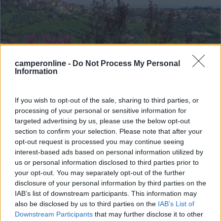
camperonline -
Do Not Process My Personal
Information
Campeggio
If you wish to opt-out of the sale, sharing to third parties, or
Mar y Sierra Camping Village
processing of your personal or sensitive information for
7,2
5
targeted advertising by us, please use the below opt-out
section to confirm your selection. Please note that after your
Servizi / Posizione
opt-out request is processed you may continue seeing
interest-based ads based on personal information utilized by
us or personal information disclosed to third parties prior to
your opt-out. You may separately opt-out of the further
Il Camping-Village Mar y Sierra è nella sua semplicità ...
disclosure of your personal information by third parties on the
San Costanzo (PU) - 65km
IAB’s list of downstream participants. This information may
Strada San Gervasio, 3 Loc. Stacciola
also be disclosed by us to third parties on the
IAB’s List of
Downstream Participants
that may further disclose it to other