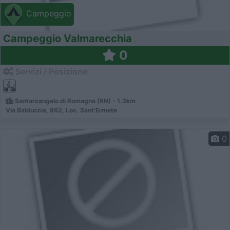
Campeggio
Campeggio Valmarecchia
0
Servizi / Posizione
Santarcangelo di Romagna (RN) - 1.3km
Via Balduccia, 862, Loc. Sant'Ermete
0