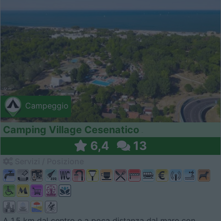
Campeggio
Camping Village Cesenatico
6,4
13
Servizi / Posizione
A 1,5 km dal centro e a poca distanza dal mare con