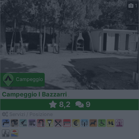
1
Campeggio
Campeggio I Bazzarri
8,2
9
Servizi / Posizione