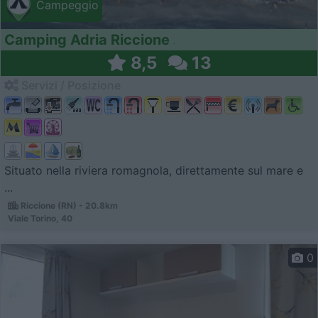
Campeggio
Camping Adria Riccione
8,5
13
Servizi / Posizione
Situato nella riviera romagnola, direttamente sul mare e
...
Riccione (RN) - 20.8km
Viale Torino, 40
0