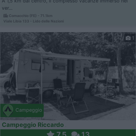
A 1,5 km dal centro, il complesso vacanze immerso nel
ver...
Comacchio (FE) - 71.1km
Viale Libia 133 - Lido delle Nazioni
1
Campeggio
Campeggio Riccardo
7,5
13