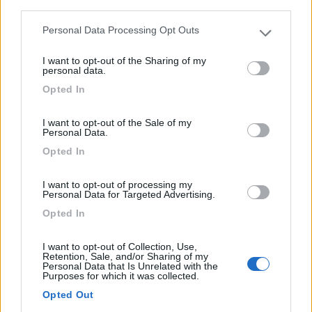
third parties.
0
Personal Data Processing Opt Outs
Please note that this website/app uses one or more Google
services and may gather and store information including but
I want to opt-out of the Sharing of my
not limited to your visit or usage behaviour. You may click to
personal data.
grant or deny consent to Google and its third-party tags to
Opted In
use your data for below specified purposes in below Google
consent section.
I want to opt-out of the Sale of my
Personal Data.
Opted In
Campeggio
I want to opt-out of processing my
Personal Data for Targeted Advertising.
I Tre Moschettieri Camping Village
Opted In
7,7
6
I want to opt-out of Collection, Use,
Servizi / Posizione
Retention, Sale, and/or Sharing of my
Personal Data that Is Unrelated with the
Purposes for which it was collected.
Opted Out