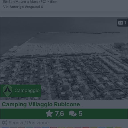
San Mauro a Mare (FC) - 6km
Via Amerigo Vespucci 6
1
Campeggio
Camping Villaggio Rubicone
7,6
5
Servizi / Posizione