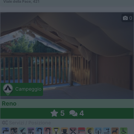
Viale della Pace, 421
0
Campeggio
Reno
5
4
Servizi / Posizione