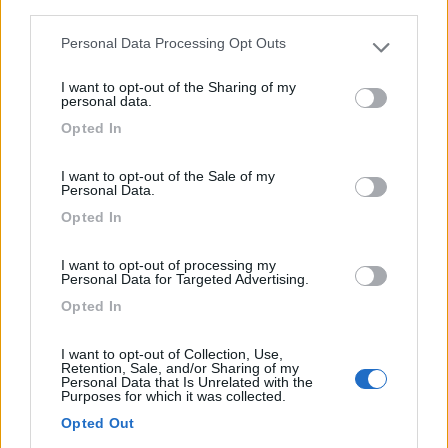
third parties.
Personal Data Processing Opt Outs
Please note that this website/app uses one or more Google
Rimessaggio Camper ( parcheggio annuale camper ,
services and may gather and store information including but
furgoni...
I want to opt-out of the Sharing of my
not limited to your visit or usage behaviour. You may click to
personal data.
Roma (RM) - 5.3km
grant or deny consent to Google and its third-party tags to
Via Tor Carbone 102
Opted In
use your data for below specified purposes in below Google
consent section.
I want to opt-out of the Sale of my
0
Personal Data.
Opted In
I want to opt-out of processing my
Personal Data for Targeted Advertising.
Opted In
I want to opt-out of Collection, Use,
Retention, Sale, and/or Sharing of my
Personal Data that Is Unrelated with the
Purposes for which it was collected.
Campeggio
Opted Out