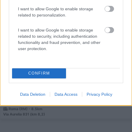
I want to allow Google to enable storage
related to personalization.
I want to allow Google to enable storage
Campeggio
related to security, including authentication
functionality and fraud prevention, and other
Roma Camping in Town
user protection.
7,7
10
Servizi / Posizione
CONFIRM
Data Deletion
Data Access
Privacy Policy
Il più vicino al centro della città, il campeggio offre...
Roma (RM) - 8.5km
Via Aurelia 831 (km 8,2)