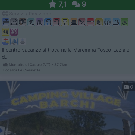
7,1
9
Servizi / Posizione
Il centro vacanze si trova nella Maremma Tosco-Laziale,
d...
Montalto di Castro (VT) - 87.7km
Località Le Casalette
0