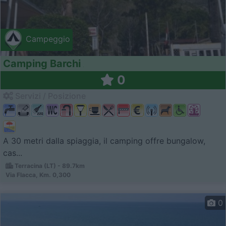
Campeggio
Camping Barchi
0
Servizi / Posizione
A 30 metri dalla spiaggia, il camping offre bungalow,
cas...
Terracina (LT) - 89.7km
Via Flacca, Km. 0,300
0