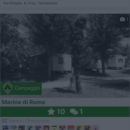
Via Siviglia, 9, Fraz. Torvaianica
1
Campeggio
Marina di Roma
10
1
Servizi / Posizione