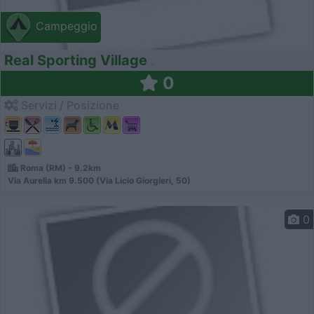
Campeggio
Real Sporting Village
0
Servizi / Posizione
Roma (RM) - 9.2km
Via Aurelia km 9.500 (Via Licio Giorgieri, 50)
0