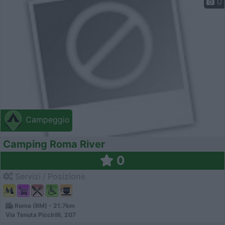
0
Campeggio
Camping Roma River
0
Servizi / Posizione
Roma (RM) - 21.7km
Via Tenuta Piccirilli, 207