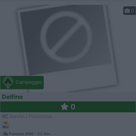
0
Campeggio
Delfino
0
Servizi / Posizione
Pomezia (RM) - 23.1km