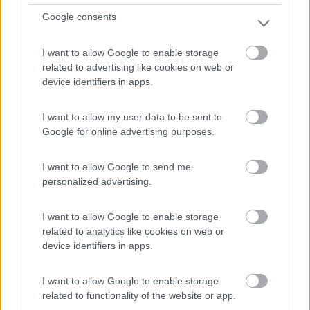
Fabulous Village
Google consents
0
I want to allow Google to enable storage
Servizi / Posizione
related to advertising like cookies on web or
device identifiers in apps.
I want to allow my user data to be sent to
Google for online advertising purposes.
A circa 18 km dal centro di Roma, struttura con case
mobi...
I want to allow Google to send me
Roma (RM) - 7.9km
personalized advertising.
Via di Malafede 205
I want to allow Google to enable storage
1
related to analytics like cookies on web or
device identifiers in apps.
I want to allow Google to enable storage
related to functionality of the website or app.