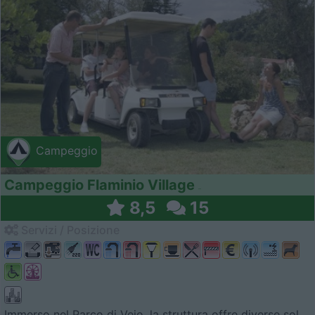
Campeggio
Campeggio Flaminio Village
8,5
15
Servizi / Posizione
Immerso nel Parco di Vejo, la struttura offre diverse sol...