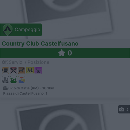
Campeggio
Country Club Castelfusano
0
Servizi / Posizione
Lido di Ostia (RM) - 16.1km
Piazza di Castel Fusano, 1
0