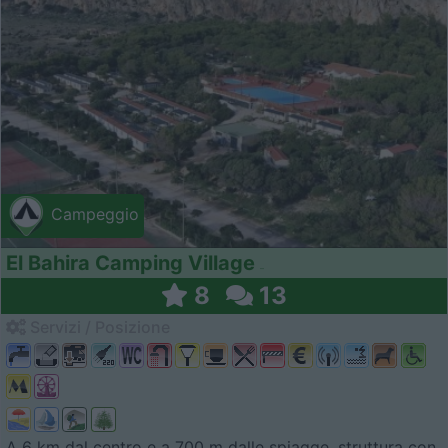
Campeggio
El Bahira Camping Village
8
13
Servizi / Posizione
A 6 km dal centro e a 700 m dalle spiagge, struttura con