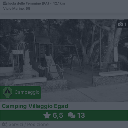
Isola delle Femmine (PA) - 42.1km
Viale Marino, 55
1
Campeggio
Camping Villaggio Egad
6,5
13
Servizi / Posizione