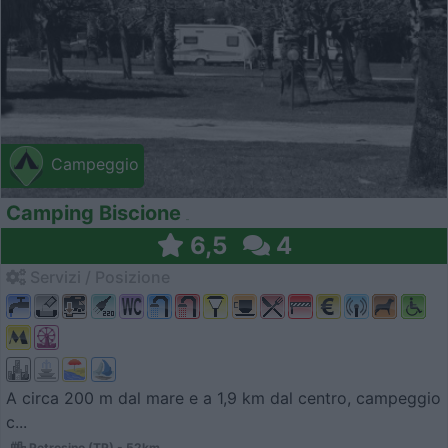
Campeggio
Camping Biscione
6,5
4
Servizi / Posizione
A circa 200 m dal mare e a 1,9 km dal centro, campeggio
c...
Petrosino (TP) - 52km