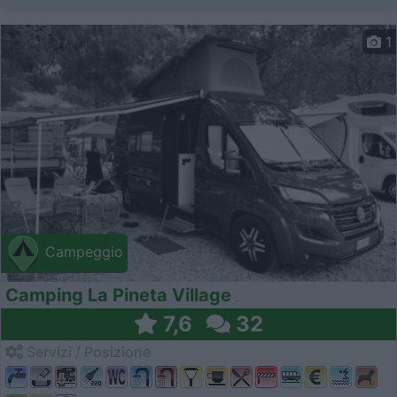
1
Campeggio
Camping La Pineta Village
7,6
32
Servizi / Posizione