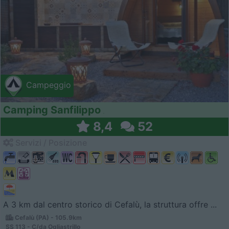
Campeggio
Camping Sanfilippo
8,4
52
Servizi / Posizione
A 3 km dal centro storico di Cefalù, la struttura offre ...
Cefalù (PA) - 105.9km
SS 113 - C/da Ogliastrillo