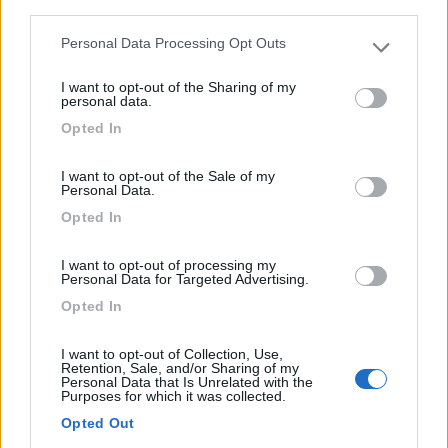
third parties.
Personal Data Processing Opt Outs
Please note that this website/app uses one or more Google
services and may gather and store information including but
I want to opt-out of the Sharing of my
not limited to your visit or usage behaviour. You may click to
personal data.
grant or deny consent to Google and its third-party tags to
Opted In
Campeggio
use your data for below specified purposes in below Google
consent section.
Campeggio Sabbiadoro
I want to opt-out of the Sale of my
Personal Data.
7,8
10
Opted In
Servizi / Posizione
I want to opt-out of processing my
Personal Data for Targeted Advertising.
Opted In
Piazzole comode, accesso alla spiaggia dal campeggio,
cor...
I want to opt-out of Collection, Use,
Retention, Sale, and/or Sharing of my
Avola (SR) - 248.2km
Personal Data that Is Unrelated with the
Purposes for which it was collected.
Contrada Chiusa di Carlo
Opted Out