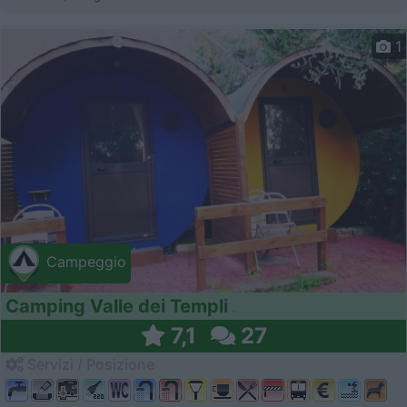
1
Campeggio
Camping Valle dei Templi
7,1
27
Servizi / Posizione