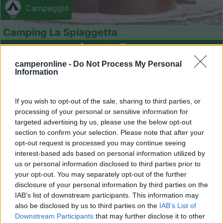
Campeggio
Camping La Spiaggetta
8,5
19
Servizi / Posizione
camperonline -
Do Not Process My Personal
Information
If you wish to opt-out of the sale, sharing to third parties, or
A circa 550 m dal centro, immerso nel Parco di Costa di
processing of your personal or sensitive information for
C...
targeted advertising by us, please use the below opt-out
section to confirm your selection. Please note that after your
Scicli (RG) - 231.4km
Strada provinciale 65, Km 0,400 - Sampieri
opt-out request is processed you may continue seeing
interest-based ads based on personal information utilized by
us or personal information disclosed to third parties prior to
1
your opt-out. You may separately opt-out of the further
disclosure of your personal information by third parties on the
IAB’s list of downstream participants. This information may
also be disclosed by us to third parties on the
IAB’s List of
Downstream Participants
that may further disclose it to other