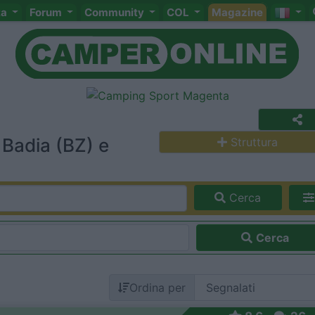
ta
Forum
Community
COL
Magazine
Badia (BZ) e
Struttura
Cerca
Cerca
Ordina per