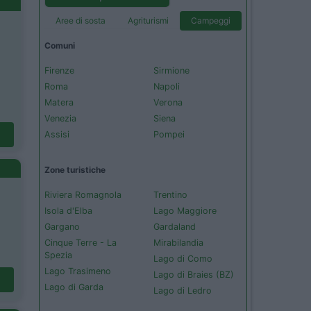
Aree di sosta
Agriturismi
Campeggi
Comuni
Firenze
Sirmione
Roma
Napoli
Matera
Verona
Venezia
Siena
Assisi
Pompei
Zone turistiche
Riviera Romagnola
Trentino
Isola d'Elba
Lago Maggiore
Gargano
Gardaland
Cinque Terre - La
Mirabilandia
Spezia
Lago di Como
Lago Trasimeno
Lago di Braies (BZ)
Lago di Garda
Lago di Ledro