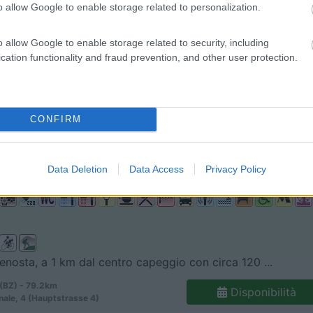
8,1
8
o allow Google to enable storage related to personalization.
 / Posizione
o allow Google to enable storage related to security, including
cation functionality and fraud prevention, and other user protection.
 tra i frutteti con vista panoramica sulle montagn...
BZ) - 55.8km
Disponibilità
CONFIRM
gatterweg, 25
5,3
3
Data Deletion
Data Access
Privacy Policy
 / Posizione
Venosta, a 1 km dal centro capeggio con circa 120 ...
(BZ) - 79.2km
Disponibilità
nale, 4 (Hauptstrasse 4)