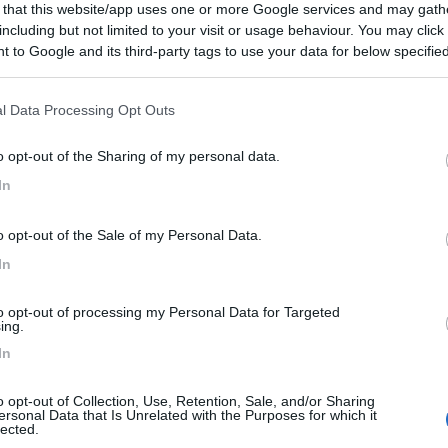
 that this website/app uses one or more Google services and may gath
8
7
including but not limited to your visit or usage behaviour. You may click 
 / Posizione
 to Google and its third-party tags to use your data for below specifi
ogle consent section.
l Data Processing Opt Outs
re del parco naturale Sciliar–Catinaccio, a circ...
o opt-out of the Sharing of my personal data.
o Sciliar (BZ) - 32.4km
Disponibilità
In
tii 10
8,2
18
o opt-out of the Sale of my Personal Data.
In
 / Posizione
to opt-out of processing my Personal Data for Targeted
ing.
In
a inserita nella natura boscosa delle Dolomiti, i...
o opt-out of Collection, Use, Retention, Sale, and/or Sharing
ersonal Data that Is Unrelated with the Purposes for which it
(BZ) - 38.3km
Disponibilità
lected.
iuseppe, 54