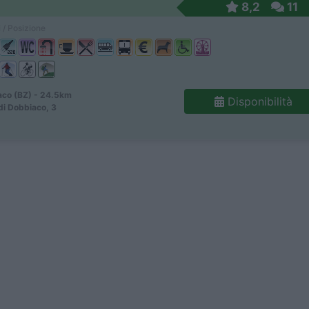
8,2
11
 / Posizione
co (BZ) - 24.5km
Disponibilità
di Dobbiaco, 3