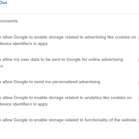
Out
ping Village
8
11
 / Posizione
consents
o allow Google to enable storage related to advertising like cookies on
evice identifiers in apps.
al paese, immerso nella pineta, dispone di cottage...
onte di Predazzo (TN) - 44.8km
Disponibilità
o allow my user data to be sent to Google for online advertising
16
s.
7
1
to allow Google to send me personalized advertising.
 / Posizione
o allow Google to enable storage related to analytics like cookies on
evice identifiers in apps.
re dell'Alto Adige, a 1 km dal centro del paese, i...
o allow Google to enable storage related to functionality of the website
zone (BZ) - 54.7km
Disponibilità
one 33