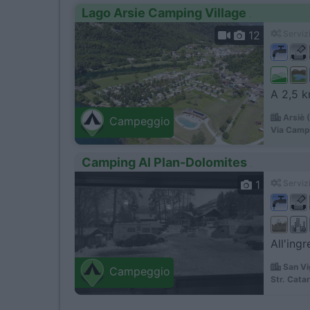
Lago Arsie Camping Village
12
Servizi
A 2,5 k
Arsiè 
Campeggio
Via Camp
Camping Al Plan-Dolomites
1
Servizi
All'ing
San Vi
Campeggio
Str. Cata