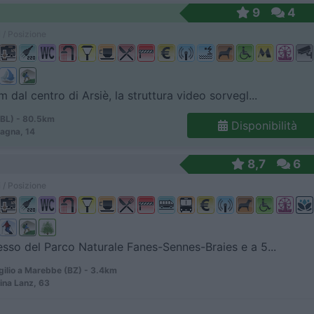
9
4
 / Posizione
m dal centro di Arsiè, la struttura video sorvegl...
(BL) - 80.5km
Disponibilità
agna, 14
8,7
6
 / Posizione
resso del Parco Naturale Fanes-Sennes-Braies e a 5...
gilio a Marebbe (BZ) - 3.4km
rina Lanz, 63