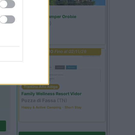
Lombardia
Area Sosta Camper Orobie
Ardesio
(BG)
Riscopri Ardesio
PROMO
Fino al 02/11/26
Trentino Alto Adige
Family Wellness Resort Vidor
Pozza di Fassa
(TN)
Happy & Active Camping - Short Stay