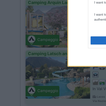
Camping Arquin Lana
I want t
0
Servizi
I want t
authenti
Immerso
Lana (
Campeggio
Via Felda
Camping Latsch an der Etsch
1
Servizi
In Val 
Campeggio
Laces 
Via Nazio