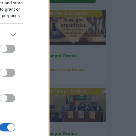
er and store
to grant or
PROMO
Fino al 25/08/26
ed purposes
Lombardia
Area Sosta Camper Orobie
Ardesio
(BG)
Rassegna organistica della val Seriana
PROMO
Fino al 18/08/26
Lombardia
Area Sosta Camper Orobie