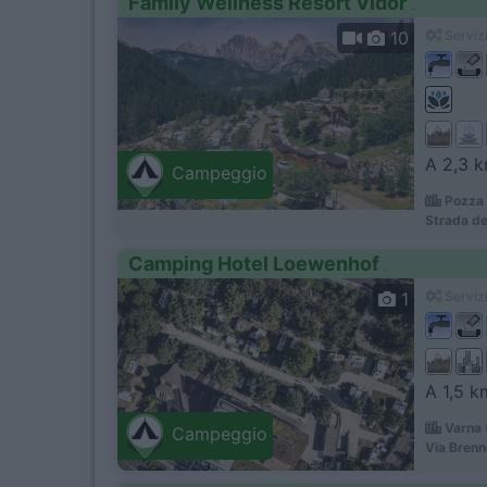
Family Wellness Resort Vidor
10
Servizi
A 2,3 k
Campeggio
Pozza 
Strada de
Camping Hotel Loewenhof
1
Servizi
A 1,5 k
Varna 
Campeggio
Via Brenn