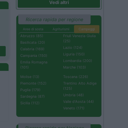
Vedi altri
Ricerca rapida per regione
Aree di sosta
Agriturismi
Campeggi
Abruzzo (85)
Friuli Venezia Giulia
(25)
Basilicata (20)
Lazio (124)
Calabria (169)
Liguria (150)
Campania (150)
Lombardia (200)
Emilia Romagna
(101)
Marche (103)
Molise (13)
Toscana (226)
Piemonte (152)
Trentino Alto Adige
(125)
Puglia (179)
Umbria (48)
Sardegna (87)
Valle d'Aosta (44)
Sicilia (112)
Veneto (171)