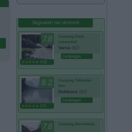
Segnalati nei dintorni
7.8
Camping Hotel
Loewenhof
Varna
(BZ)
Campeggio
(13)
8.2
Camping Toblacher
See
Dobbiaco
(BZ)
Campeggio
(11)
7.8
Camping Marmolada