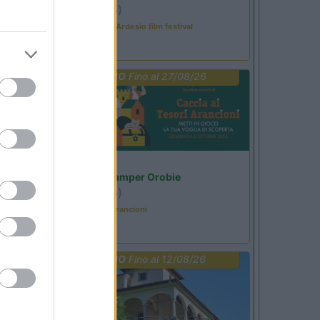
Ardesio
(BG)
Sacrae Scenae - Ardesio film festival
PROMO
Fino al 27/08/26
Lombardia
Area Sosta Camper Orobie
Ardesio
(BG)
Caccia ai tesori arancioni
PROMO
Fino al 12/08/26