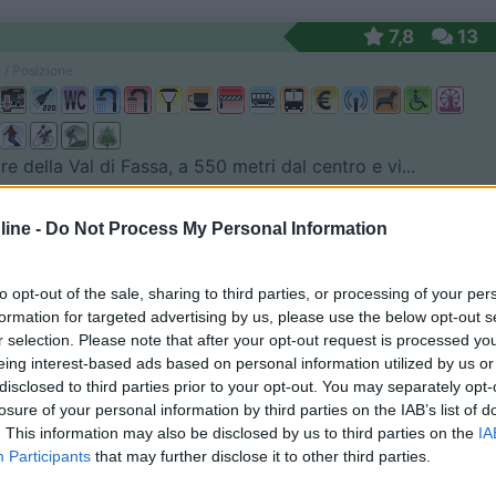
7,8
13
 / Posizione
re della Val di Fassa, a 550 metri dal centro e vi...
i (TN) - 25km
Disponibilità
 Pareda, 60
ine -
Do Not Process My Personal Information
8,8
32
to opt-out of the sale, sharing to third parties, or processing of your per
 / Posizione
formation for targeted advertising by us, please use the below opt-out s
r selection. Please note that after your opt-out request is processed y
eing interest-based ads based on personal information utilized by us or
disclosed to third parties prior to your opt-out. You may separately opt-
di Fassa a 50 m dal centro paese e a poca distanza...
losure of your personal information by third parties on the IAB’s list of
. This information may also be disclosed by us to third parties on the
IA
ello di Fassa (TN) - 26km
Disponibilità
Participants
that may further disclose it to other third parties.
 Greva, 39