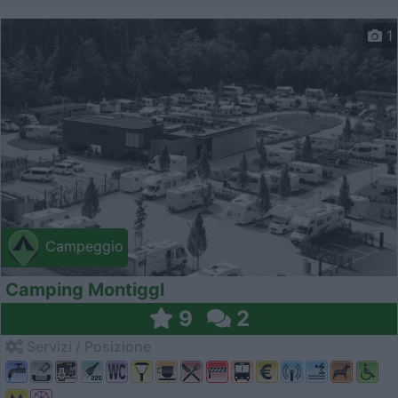
1
Campeggio
Camping Montiggl
9
2
Servizi / Posizione