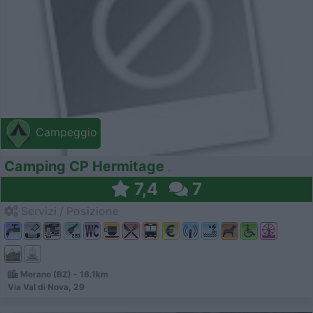
Campeggio
Camping CP Hermitage
7,4
7
Servizi / Posizione
Merano (BZ) - 16.1km
Via Val di Nova, 29