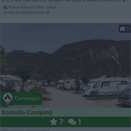
Pozza di Fassa (TN) - 37km
Strada de Ruf de Ruacia 15
5
Campeggio
Komodo Camping
7
1
Servizi / Posizione