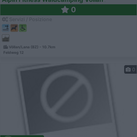
0
Servizi / Posizione
Völlan/Lana (BZ) - 10.7km
Feldweg 12
0