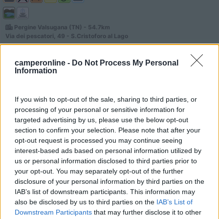
Pergine Valsugana (TN) - 54.7km
Via dei pescatori, 49 - S.Cristoforo al Lago
0
camperonline -
Do Not Process My Personal
Information
If you wish to opt-out of the sale, sharing to third parties, or
processing of your personal or sensitive information for
targeted advertising by us, please use the below opt-out
section to confirm your selection. Please note that after your
opt-out request is processed you may continue seeing
interest-based ads based on personal information utilized by
us or personal information disclosed to third parties prior to
your opt-out. You may separately opt-out of the further
Campeggio
disclosure of your personal information by third parties on the
IAB’s list of downstream participants. This information may
Punta Indiani
also be disclosed by us to third parties on the
IAB’s List of
Downstream Participants
that may further disclose it to other
2
1