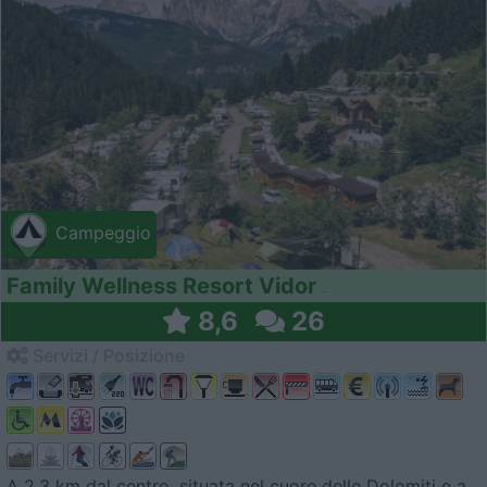
Campeggio
Family Wellness Resort Vidor
8,6
26
Servizi / Posizione
A 2,3 km dal centro, situata nel cuore delle Dolomiti e a...