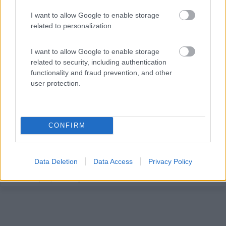
I want to allow Google to enable storage
related to personalization.
I want to allow Google to enable storage
related to security, including authentication
Campeggio
functionality and fraud prevention, and other
user protection.
Ganthaler
0
Servizi / Posizione
CONFIRM
Data Deletion
Data Access
Privacy Policy
Terlano (BZ) - 4.3km
Via Merano, 50, Fraz. Vilpiano