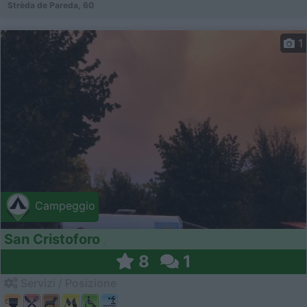
Strèda de Pareda, 60
1
Campeggio
San Cristoforo
8
1
Servizi / Posizione