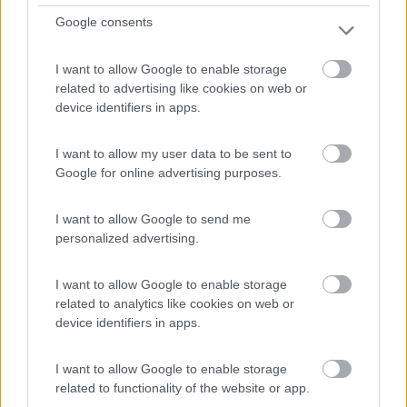
Google consents
Club del Sole Due Laghi Levico Family
Collection
I want to allow Google to enable storage
7,8
6
related to advertising like cookies on web or
device identifiers in apps.
Servizi / Posizione
I want to allow my user data to be sent to
Google for online advertising purposes.
I want to allow Google to send me
Situata tra il Lago di Levico e il Lago di Caldonazzo a c...
personalized advertising.
Levico Terme (TN) - 58.5km
Via Claudia Augusta, 29
I want to allow Google to enable storage
related to analytics like cookies on web or
0
device identifiers in apps.
I want to allow Google to enable storage
related to functionality of the website or app.