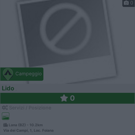
0
Campeggio
Lido
0
Servizi / Posizione
Lana (BZ) - 10.2km
Via dei Campi, 1, Loc. Foiana