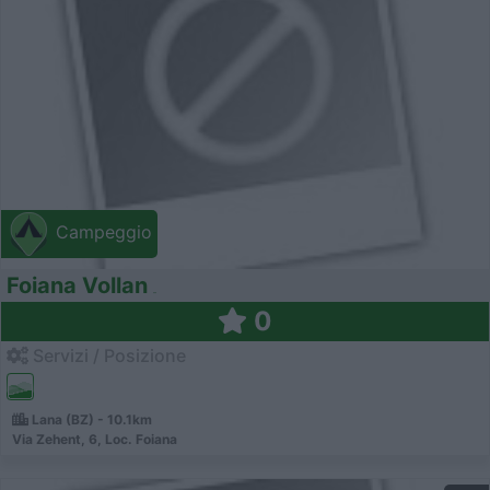
Campeggio
Foiana Vollan
0
Servizi / Posizione
Lana (BZ) - 10.1km
Via Zehent, 6, Loc. Foiana