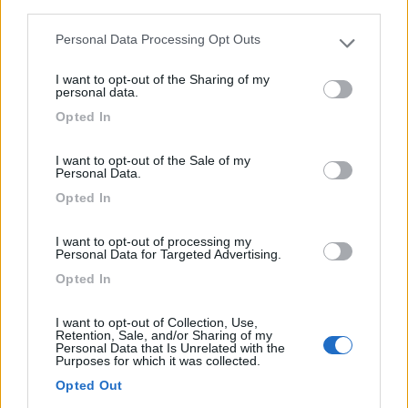
third parties.
Servizi / Posizione
Personal Data Processing Opt Outs
Please note that this website/app uses one or more Google
services and may gather and store information including but
I want to opt-out of the Sharing of my
not limited to your visit or usage behaviour. You may click to
personal data.
grant or deny consent to Google and its third-party tags to
Pergine Valsugana (TN) - 55.8km
Opted In
use your data for below specified purposes in below Google
Loc. Valcanover
consent section.
I want to opt-out of the Sale of my
Personal Data.
1
Opted In
I want to opt-out of processing my
Personal Data for Targeted Advertising.
Opted In
I want to opt-out of Collection, Use,
Retention, Sale, and/or Sharing of my
Personal Data that Is Unrelated with the
Purposes for which it was collected.
Opted Out
Campeggio