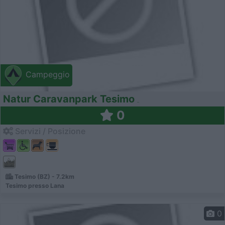
Campeggio
Natur Caravanpark Tesimo
0
Servizi / Posizione
Tesimo (BZ) - 7.2km
Tesimo presso Lana
0