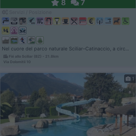
8
7
Servizi / Posizione
Nel cuore del parco naturale Sciliar–Catinaccio, a circ...
Fié allo Sciliar (BZ) - 21.8km
Via Dolomitii 10
1