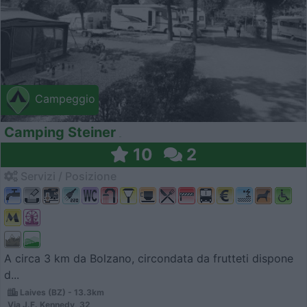
Campeggio
Camping Steiner
10
2
Servizi / Posizione
A circa 3 km da Bolzano, circondata da frutteti dispone
d...
Laives (BZ) - 13.3km
Via J.F. Kennedy, 32