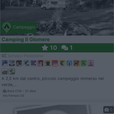
Campeggio
Camping Il Glomere
10
1
Servizi / Posizione
A 2,5 km dal centro, piccolo campeggio immerso nei
verde,...
Rorà (TO) - 31.4km
Via Fornaci 25
0