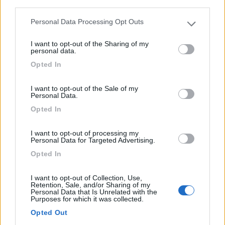
third parties.
Personal Data Processing Opt Outs
Please note that this website/app uses one or more Google
services and may gather and store information including but
I want to opt-out of the Sharing of my
not limited to your visit or usage behaviour. You may click to
personal data.
grant or deny consent to Google and its third-party tags to
Opted In
use your data for below specified purposes in below Google
consent section.
Campeggio
I want to opt-out of the Sale of my
Personal Data.
Cento Sentieri
Opted In
0
I want to opt-out of processing my
Personal Data for Targeted Advertising.
Annesso Ostello per la gioventù "Al Tenibres"
Opted In
Pietraporzio (CN) - 20.6km
Via del Cumbal
I want to opt-out of Collection, Use,
Retention, Sale, and/or Sharing of my
Personal Data that Is Unrelated with the
Purposes for which it was collected.
Opted Out