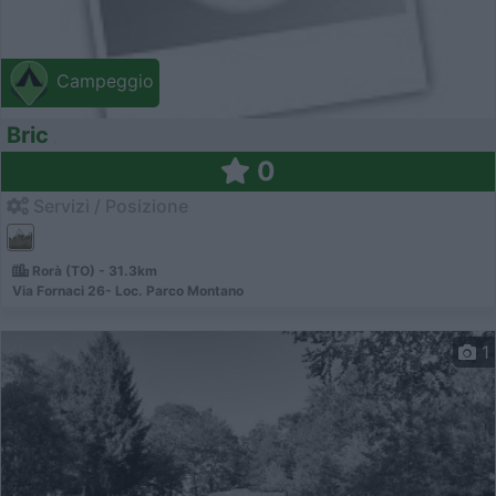
Campeggio
Bric
0
Servizi / Posizione
Rorà (TO) - 31.3km
Via Fornaci 26- Loc. Parco Montano
1