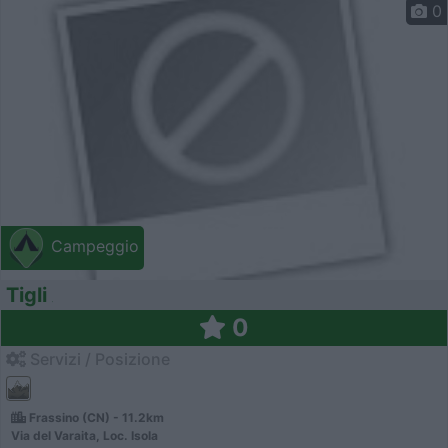
0
Campeggio
Tigli
0
Servizi / Posizione
Frassino (CN) - 11.2km
Via del Varaita, Loc. Isola