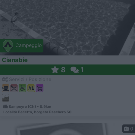
Campeggio
Cianabie
8
1
Servizi / Posizione
Sampeyre (CN) - 8.9km
Località Becetto, borgata Paschero 50
0