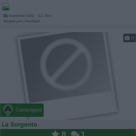
Demonte (CN) - 22.7km
Strada per i Perdioni
0
Campeggio
La Sorgente
8
1