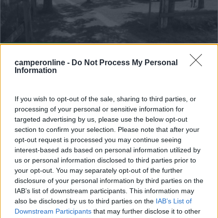
Campeggio
camperonline -
Do Not Process My Personal
Information
Campo Base
7,7
3
If you wish to opt-out of the sale, sharing to third parties, or
Servizi / Posizione
processing of your personal or sensitive information for
targeted advertising by us, please use the below opt-out
section to confirm your selection. Please note that after your
opt-out request is processed you may continue seeing
interest-based ads based on personal information utilized by
Acceglio (CN) - 20.2km
Loc. Chiappera, via Monte Maurin
us or personal information disclosed to third parties prior to
your opt-out. You may separately opt-out of the further
disclosure of your personal information by third parties on the
0
IAB’s list of downstream participants. This information may
also be disclosed by us to third parties on the
IAB’s List of
Downstream Participants
that may further disclose it to other