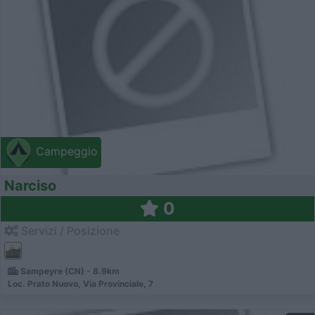
Campeggio
Narciso
0
Servizi / Posizione
Sampeyre (CN) - 8.9km
Loc. Prato Nuovo, Via Provinciale, 7