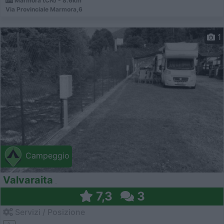
Marmora (CN) - 8.6km
Via Provinciale Marmora,6
1
Campeggio
Valvaraita
7,3
3
Servizi / Posizione