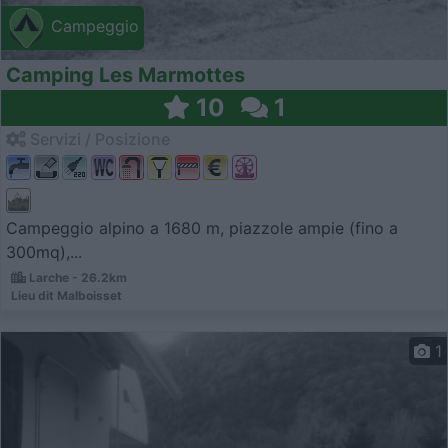
Campeggio
Camping Les Marmottes
10
1
Servizi / Posizione
Campeggio alpino a 1680 m, piazzole ampie (fino a
300mq),...
Larche - 26.2km
Lieu dit Malboisset
1