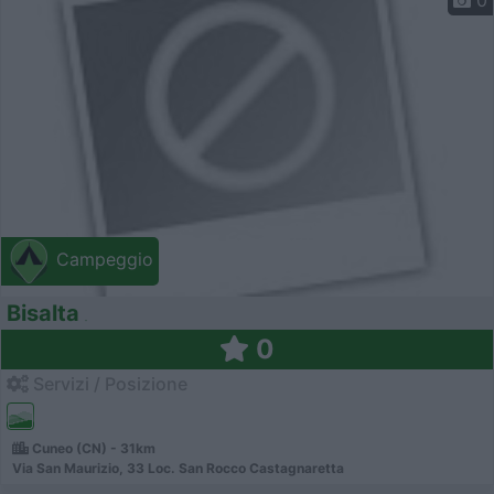
Campeggio
Bisalta
0
Servizi / Posizione
Cuneo (CN) - 31km
Via San Maurizio, 33 Loc. San Rocco Castagnaretta