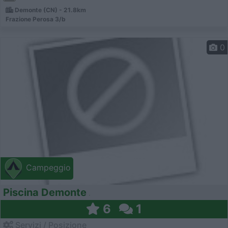
Demonte (CN) - 21.8km
Frazione Perosa 3/b
0
Campeggio
Piscina Demonte
6
1
Servizi / Posizione