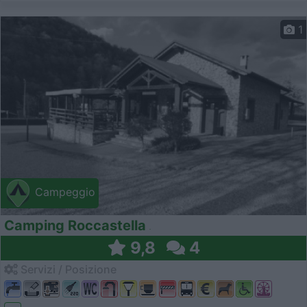
1
Campeggio
Camping Roccastella
9,8
4
Servizi / Posizione