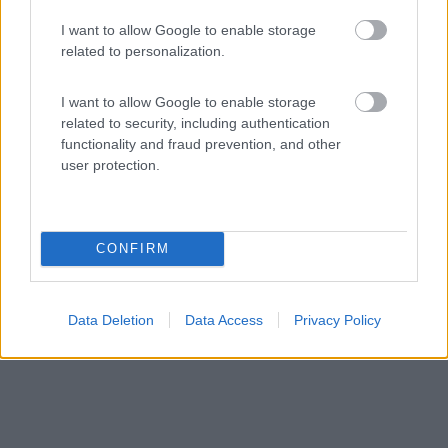
Campeggio
I want to allow Google to enable storage
related to personalization.
Camping Nord-Sam
8,2
6
I want to allow Google to enable storage
related to security, including authentication
Servizi / Posizione
functionality and fraud prevention, and other
user protection.
A 20 minuti dal centro di Salisburgo, dispone di 100
piaz...
CONFIRM
Salisburgo - 67.3km
Samstrasse 22a
Data Deletion
Data Access
Privacy Policy