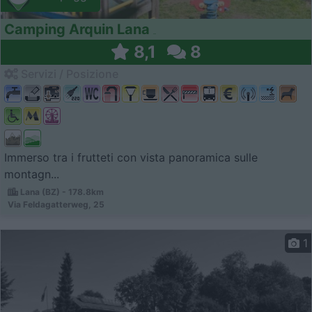
Camping Arquin Lana
8,1
8
Servizi / Posizione
Immerso tra i frutteti con vista panoramica sulle
montagn...
Lana (BZ) - 178.8km
Via Feldagatterweg, 25
1