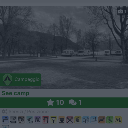
1
Campeggio
See camp
10
1
Servizi / Posizione