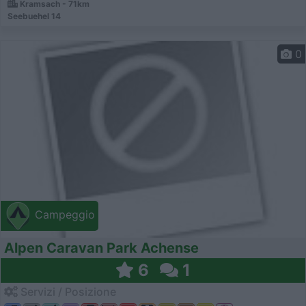
Kramsach - 71km
Seebuehel 14
0
Campeggio
Alpen Caravan Park Achense
6
1
Servizi / Posizione