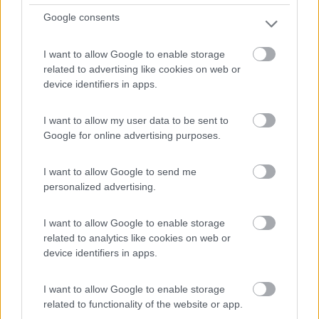
Servizi / Posizione
Google consents
I want to allow Google to enable storage
related to advertising like cookies on web or
Campeggio privato situato ai margini della città di
device identifiers in apps.
Moza...
Salisburgo - 66.5km
I want to allow my user data to be sent to
Rauchenbichlerstrasse 21
Google for online advertising purposes.
0
I want to allow Google to send me
personalized advertising.
I want to allow Google to enable storage
related to analytics like cookies on web or
device identifiers in apps.
I want to allow Google to enable storage
related to functionality of the website or app.