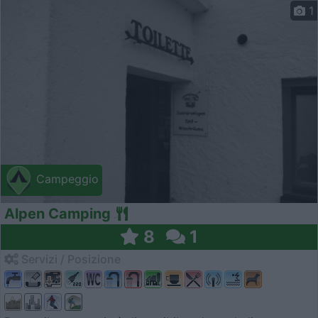
1
Campeggio
Alpen Camping
8
1
Servizi / Posizione