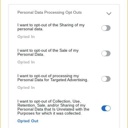
third parties.
...
Personal Data Processing Opt Outs
Allach-Untermenzing - 59.2km
Please note that this website/app uses one or more Google
Lochhausener Strasse 59
services and may gather and store information including but
I want to opt-out of the Sharing of my
not limited to your visit or usage behaviour. You may click to
personal data.
grant or deny consent to Google and its third-party tags to
1
Opted In
use your data for below specified purposes in below Google
consent section.
I want to opt-out of the Sale of my
Personal Data.
Opted In
I want to opt-out of processing my
Personal Data for Targeted Advertising.
Opted In
Campeggio
I want to opt-out of Collection, Use,
Retention, Sale, and/or Sharing of my
Personal Data that Is Unrelated with the
Purposes for which it was collected.
Panorama-Camping-Stadtblick
Opted Out
8,9
8