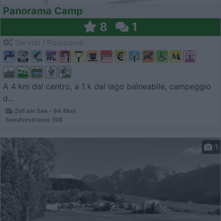
Panorama Camp
8
1
Servizi / Posizione
A 4 km dal centro, a 1 k dal lago balneabile, campeggio
d...
Zell am See - 94.6km
Seeuferstrasse 196
1