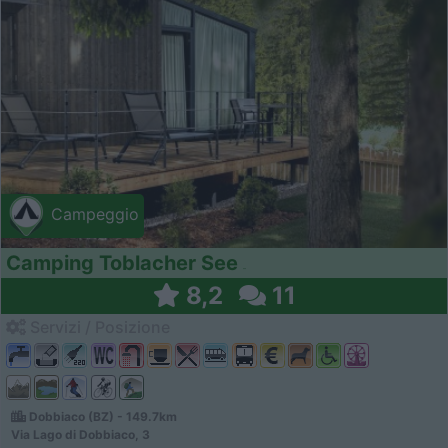
Campeggio
Camping Toblacher See
8,2
11
Servizi / Posizione
Dobbiaco (BZ) - 149.7km
Via Lago di Dobbiaco, 3