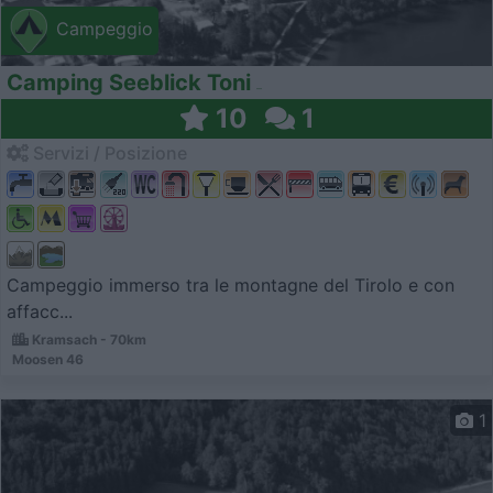
Campeggio
Camping Seeblick Toni
10
1
Servizi / Posizione
Campeggio immerso tra le montagne del Tirolo e con
affacc...
Kramsach - 70km
Moosen 46
1