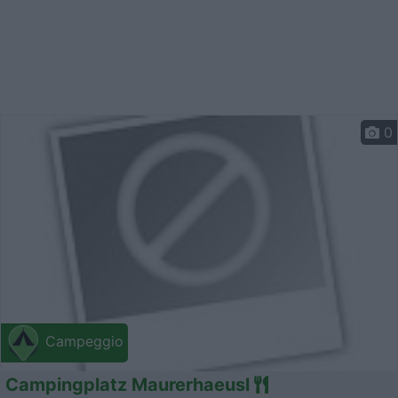
0
Campeggio
Campingplatz Maurerhaeusl