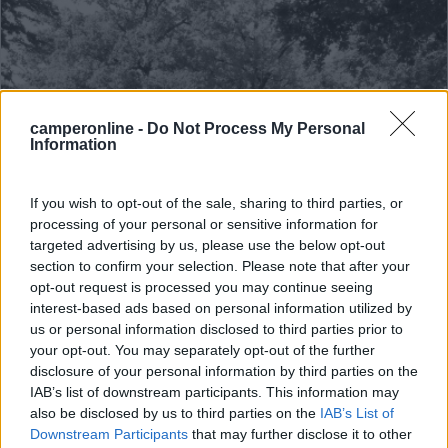
camperonline -
Do Not Process My Personal
Information
If you wish to opt-out of the sale, sharing to third parties, or
Campeggio
processing of your personal or sensitive information for
targeted advertising by us, please use the below opt-out
Campingplatz Munchen-Obermenzing
section to confirm your selection. Please note that after your
GmbH
opt-out request is processed you may continue seeing
interest-based ads based on personal information utilized by
8
1
us or personal information disclosed to third parties prior to
your opt-out. You may separately opt-out of the further
Servizi / Posizione
disclosure of your personal information by third parties on the
IAB’s list of downstream participants. This information may
also be disclosed by us to third parties on the
IAB’s List of
Downstream Participants
that may further disclose it to other
A circa 2,5 km dal centro del distretto di Obermenzing e